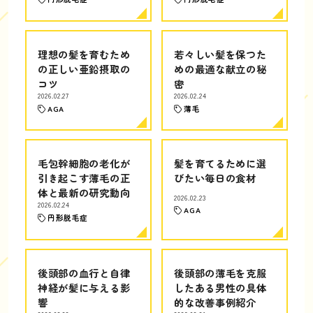
理想の髪を育むため
若々しい髪を保つた
の正しい亜鉛摂取の
めの最適な献立の秘
コツ
密
2026.02.27
2026.02.24
AGA
薄毛
毛包幹細胞の老化が
髪を育てるために選
引き起こす薄毛の正
びたい毎日の食材
体と最新の研究動向
2026.02.23
2026.02.24
AGA
円形脱毛症
後頭部の血行と自律
後頭部の薄毛を克服
神経が髪に与える影
したある男性の具体
響
的な改善事例紹介