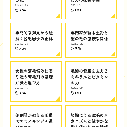
2026.07.26
2026.07.24
AGA
AGA
専門的な知見から紐
専門家が語る亜鉛と
解く脱毛因子の正体
髪の毛の密接な関係
2026.07.22
2026.07.20
AGA
薄毛
女性の薄毛悩みに寄
毛髪の健康を支える
り添う育毛剤の基礎
ミネラルとビタミン
知識と選び方
の力
2026.07.16
2026.07.14
AGA
AGA
薬剤師が教える薬局
加齢による薄毛のメ
でのミノキシジル選
カニズムと健やかな
びのコツ
髪を保つための習慣