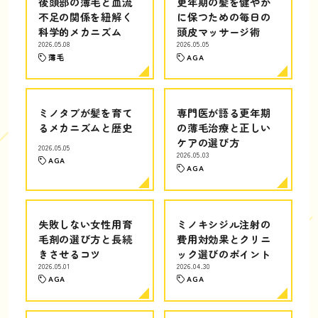
後頭部の薄毛と血流
更年期の髪を健やか
不足の関係を紐解く
に保つための毎日の
科学的メカニズム
頭皮マッサージ術
2026.05.08
2026.05.05
薄毛
AGA
ミノタブが髪を育て
専門医が語る更年期
るメカニズムと歴史
の薄毛治療と正しい
ケアの選び方
2026.05.05
2026.05.03
AGA
AGA
失敗しない女性用育
ミノキシジル注射の
毛剤の選び方と長続
費用対効果とクリニ
きさせるコツ
ック選びのポイント
2026.05.01
2026.04.30
AGA
AGA