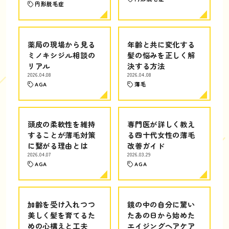
円形脱毛症
薬局の現場から見る
年齢と共に変化する
ミノキシジル相談の
髪の悩みを正しく解
リアル
決する方法
2026.04.08
2026.04.08
AGA
薄毛
頭皮の柔軟性を維持
専門医が詳しく教え
することが薄毛対策
る四十代女性の薄毛
に繋がる理由とは
改善ガイド
2026.04.07
2026.03.29
AGA
AGA
加齢を受け入れつつ
鏡の中の自分に驚い
美しく髪を育てるた
たあの日から始めた
めの心構えと工夫
エイジングヘアケア