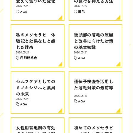
変えて気づいた変化
の進行を抑える方法
2026.05.23
2026.05.22
AGA
薄毛
私のメソセラピー体
後頭部の薄毛の原因
験記と効果なしと感
と改善に向けた対策
じた理由
の基本知識
2026.05.21
2026.05.21
円形脱毛症
AGA
セルフケアとしての
遺伝子検査を活用し
ミノキシジルと薬局
た薄毛対策の最前線
の未来
2026.05.19
2026.05.20
AGA
AGA
女性用育毛剤の有効
初めてのメソセラピ