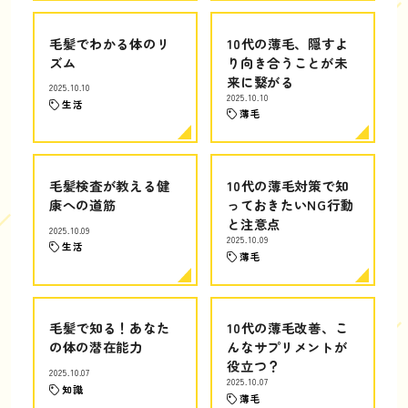
毛髪でわかる体のリ
10代の薄毛、隠すよ
ズム
り向き合うことが未
来に繋がる
2025.10.10
2025.10.10
生活
薄毛
毛髪検査が教える健
10代の薄毛対策で知
康への道筋
っておきたいNG行動
と注意点
2025.10.09
2025.10.09
生活
薄毛
毛髪で知る！あなた
10代の薄毛改善、こ
の体の潜在能力
んなサプリメントが
役立つ？
2025.10.07
2025.10.07
知識
薄毛