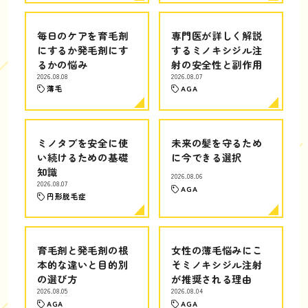
毎日のケアを育毛剤
専門医が詳しく解説
にするか発毛剤にす
するミノキシジル注
るかの悩み
射の安全性と副作用
2026.08.08
2026.08.07
薄毛
AGA
ミノタブを安全に使
未来の髪を守るため
い続けるための基礎
に今できる選択
知識
2026.08.06
2026.08.07
AGA
円形脱毛症
育毛剤と発毛剤の根
女性の薄毛悩みにこ
本的な違いと目的別
そミノキシジル注射
の選び方
が推奨される理由
2026.08.05
2026.08.04
AGA
AGA