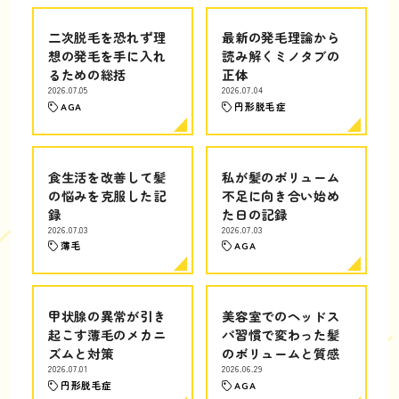
二次脱毛を恐れず理
最新の発毛理論から
想の発毛を手に入れ
読み解くミノタブの
るための総括
正体
2026.07.05
2026.07.04
AGA
円形脱毛症
食生活を改善して髪
私が髪のボリューム
の悩みを克服した記
不足に向き合い始め
録
た日の記録
2026.07.03
2026.07.03
薄毛
AGA
甲状腺の異常が引き
美容室でのヘッドス
起こす薄毛のメカニ
パ習慣で変わった髪
ズムと対策
のボリュームと質感
2026.07.01
2026.06.29
円形脱毛症
AGA