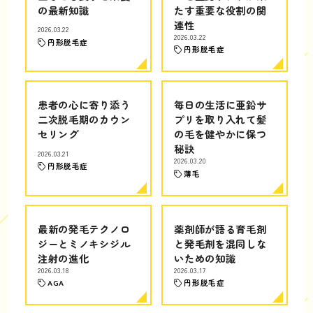
の最新知識
たす重要な役割の関
連性
2026.03.22
2026.03.22
円形脱毛症
円形脱毛症
患者の心に寄り添う
毎日の生活に亜鉛サ
二次脱毛期のカウン
プリを取り入れて髪
セリング
の毛を健やかに保つ
秘訣
2026.03.21
2026.03.20
円形脱毛症
薄毛
最新の発毛テクノロ
薬剤師が語る育毛剤
ジーとミノキシジル
と発毛剤を混同しな
注射の進化
いための知識
2026.03.18
2026.03.17
AGA
円形脱毛症