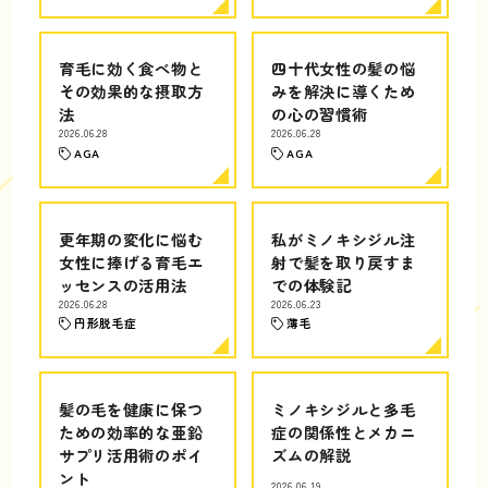
育毛に効く食べ物と
四十代女性の髪の悩
その効果的な摂取方
みを解決に導くため
法
の心の習慣術
2026.06.28
2026.06.28
AGA
AGA
更年期の変化に悩む
私がミノキシジル注
女性に捧げる育毛エ
射で髪を取り戻すま
ッセンスの活用法
での体験記
2026.06.28
2026.06.23
円形脱毛症
薄毛
髪の毛を健康に保つ
ミノキシジルと多毛
ための効率的な亜鉛
症の関係性とメカニ
サプリ活用術のポイ
ズムの解説
ント
2026.06.19