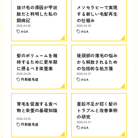
抜け毛の原因が甲状
メソセラピーで実現
腺だと判明した私の
する新しい毛髪再生
闘病記
の仕組み
2026.04.30
2026.04.30
AGA
AGA
髪のボリュームを維
後頭部の薄毛の悩み
持するために更年期
から解放されるため
に摂るべき栄養素
の包括的な処方箋
2026.04.28
2026.04.27
円形脱毛症
AGA
育毛を促進する食べ
亜鉛不足が招く髪の
物と栄養の基礎知識
トラブルと改善事例
の研究
2026.04.26
2026.04.21
円形脱毛症
AGA