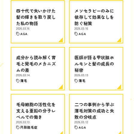
四十代で失いかけた
メソセラピーのみに
髪の輝きを取り戻し
依存して効果なしを
た私の物語
防ぐ秘策
2026.03.16
2026.03.16
AGA
AGA
成分から読み解く育
医師が語る甲状腺ホ
毛と発毛のメカニズ
ルモンと髪の成長の
ムの差
秘密
2026.03.14
2026.03.13
薄毛
薄毛
毛母細胞の活性化を
二つの事例から学ぶ
支える亜鉛の分子レ
薄毛対策の成功と失
ベルでの働き
敗の分岐点
2026.03.13
2026.03.12
円形脱毛症
AGA