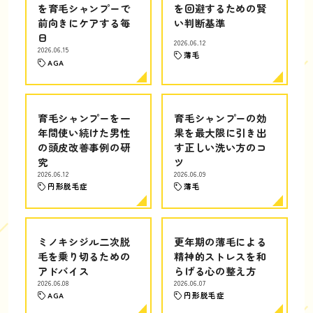
を育毛シャンプーで
を回避するための賢
前向きにケアする毎
い判断基準
日
2026.06.12
2026.06.15
薄毛
AGA
育毛シャンプーを一
育毛シャンプーの効
年間使い続けた男性
果を最大限に引き出
の頭皮改善事例の研
す正しい洗い方のコ
究
ツ
2026.06.12
2026.06.09
円形脱毛症
薄毛
ミノキシジル二次脱
更年期の薄毛による
毛を乗り切るための
精神的ストレスを和
アドバイス
らげる心の整え方
2026.06.08
2026.06.07
AGA
円形脱毛症