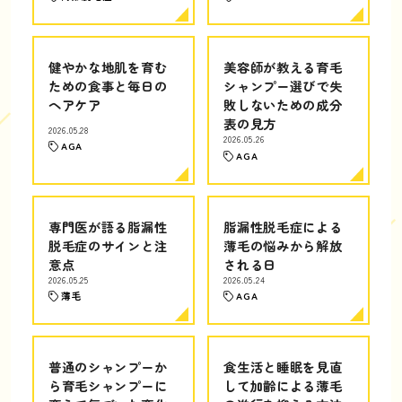
健やかな地肌を育む
美容師が教える育毛
ための食事と毎日の
シャンプー選びで失
ヘアケア
敗しないための成分
表の見方
2026.05.28
2026.05.26
AGA
AGA
専門医が語る脂漏性
脂漏性脱毛症による
脱毛症のサインと注
薄毛の悩みから解放
意点
される日
2026.05.25
2026.05.24
薄毛
AGA
普通のシャンプーか
食生活と睡眠を見直
ら育毛シャンプーに
して加齢による薄毛