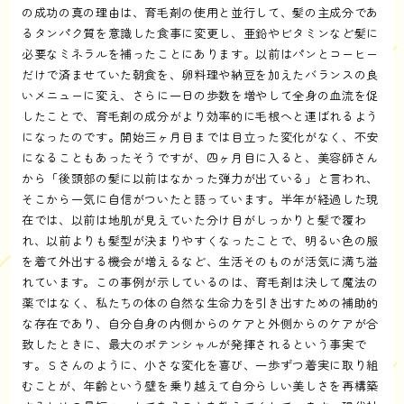
の成功の真の理由は、育毛剤の使用と並行して、髪の主成分であ
るタンパク質を意識した食事に変更し、亜鉛やビタミンなど髪に
必要なミネラルを補ったことにあります。以前はパンとコーヒー
だけで済ませていた朝食を、卵料理や納豆を加えたバランスの良
いメニューに変え、さらに一日の歩数を増やして全身の血流を促
したことで、育毛剤の成分がより効率的に毛根へと運ばれるよう
になったのです。開始三ヶ月目までは目立った変化がなく、不安
になることもあったそうですが、四ヶ月目に入ると、美容師さん
から「後頭部の髪に以前はなかった弾力が出ている」と言われ、
そこから一気に自信がついたと語っています。半年が経過した現
在では、以前は地肌が見えていた分け目がしっかりと髪で覆わ
れ、以前よりも髪型が決まりやすくなったことで、明るい色の服
を着て外出する機会が増えるなど、生活そのものが活気に満ち溢
れています。この事例が示しているのは、育毛剤は決して魔法の
薬ではなく、私たちの体の自然な生命力を引き出すための補助的
な存在であり、自分自身の内側からのケアと外側からのケアが合
致したときに、最大のポテンシャルが発揮されるという事実で
す。Ｓさんのように、小さな変化を喜び、一歩ずつ着実に取り組
むことが、年齢という壁を乗り越えて自分らしい美しさを再構築