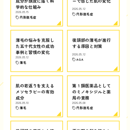
成分が頭皮に届く科
ーで感じた肌の変化
学的な仕組み
2026.05.12
2026.05.15
円形脱毛症
円形脱毛症
薄毛の悩みを克服し
後頭部の薄毛が進行
た五十代女性の成功
する原因と対策
事例と習慣の変化
2026.05.12
2026.05.12
AGA
薄毛
肌の若返りを支える
第１類医薬品として
メソセラピーの有効
のミノキシジルと薬
成分
局の責務
2026.05.10
2026.05.08
薄毛
円形脱毛症