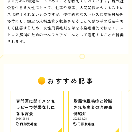
するための最短ルートであることを教えてくれています。現代社
会を生きる女性にとって、仕事や家事、人間関係からくるストレ
スは避けられないものですが、慢性的的なストレスは交感神経を
優位にし、頭皮の末梢血管を収縮させることで髪の毛の成長を著
しく阻害するため、女性用育毛剤を単なる発毛目的ではなく、ス
トレス解消のためのセルフケアツールとして活用することが推奨
されます。
おすすめ記事
専門医に聞くメソセ
脂漏性脱毛症と診断
ラピーで効果なしに
された患者の治療事
なる背景
例紹介
2026.08.09
2026.08.08
円形脱毛症
円形脱毛症