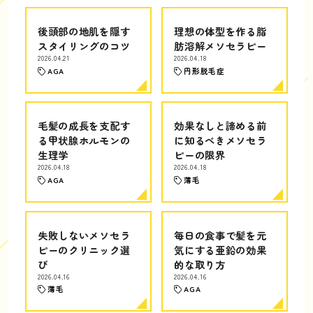
後頭部の地肌を隠す
理想の体型を作る脂
スタイリングのコツ
肪溶解メソセラピー
2026.04.21
2026.04.18
AGA
円形脱毛症
毛髪の成長を支配す
効果なしと諦める前
る甲状腺ホルモンの
に知るべきメソセラ
生理学
ピーの限界
2026.04.18
2026.04.18
AGA
薄毛
失敗しないメソセラ
毎日の食事で髪を元
ピーのクリニック選
気にする亜鉛の効果
び
的な取り方
2026.04.16
2026.04.16
薄毛
AGA