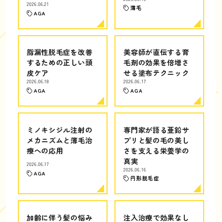
2026.06.21
薄毛
AGA
脂漏性脱毛症を改善
美容師が直伝する育
するための正しい頭
毛剤の効果を倍増さ
皮ケア
せる塗布テクニック
2026.06.18
2026.06.17
AGA
AGA
ミノキシジル注射の
専門家が語る亜鉛サ
メカニズムと薄毛治
プリと髪の毛の美し
療への応用
さを支える栄養学の
真実
2026.06.17
2026.06.16
AGA
円形脱毛症
加齢に伴う髪の悩み
注入治療で効果なし