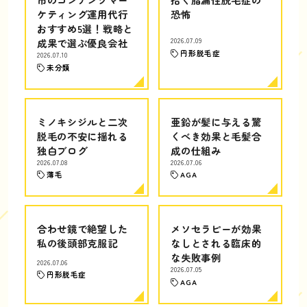
ケティング運用代行
恐怖
おすすめ5選！戦略と
成果で選ぶ優良会社
2026.07.09
円形脱毛症
2026.07.10
未分類
ミノキシジルと二次
亜鉛が髪に与える驚
脱毛の不安に揺れる
くべき効果と毛髪合
独白ブログ
成の仕組み
2026.07.08
2026.07.06
薄毛
AGA
合わせ鏡で絶望した
メソセラピーが効果
私の後頭部克服記
なしとされる臨床的
な失敗事例
2026.07.06
2026.07.05
円形脱毛症
AGA