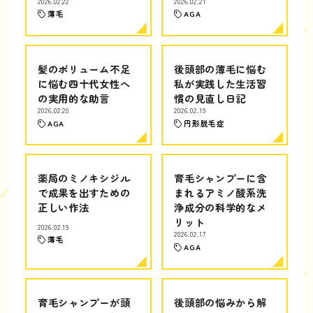
2026.02.22
2026.02.21
薄毛
AGA
髪のボリューム不足
後頭部の薄毛に悩む
に悩む四十代女性へ
私が実践した生活習
の実用的な助言
慣の見直し日記
2026.02.20
2026.02.19
AGA
円形脱毛症
薬局のミノキシジル
育毛シャンプーに含
で成果を出すための
まれるアミノ酸系洗
正しい作法
浄成分の科学的なメ
リット
2026.02.19
2026.02.17
薄毛
AGA
育毛シャンプーが頭
後頭部の悩みから解