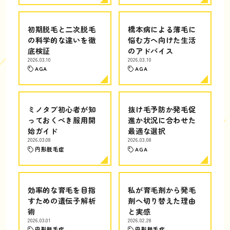
初期脱毛と二次脱毛
橋本病による薄毛に
の科学的な違いを徹
悩む方へ向けた生活
底検証
のアドバイス
2026.03.10
2026.03.10
AGA
AGA
ミノタブ初心者が知
抜け毛予防か発毛促
っておくべき服用開
進か状況に合わせた
始ガイド
最適な選択
2026.03.08
2026.03.08
円形脱毛症
AGA
効率的な育毛を目指
私が育毛剤から発毛
すための遺伝子解析
剤へ切り替えた理由
術
と実感
2026.03.01
2026.02.28
円形脱毛症
円形脱毛症