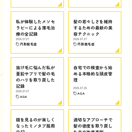
私が体験したメソセ
髪の若々しさを維持
ラピーによる薄毛治
するための最新の美
療の全記録
容テクニック
2026.07.27
2026.07.27
円形脱毛症
円形脱毛症
抜け毛に悩んだ私が
自宅での検査から始
亜鉛サプリで髪の毛
める本格的な頭皮管
のハリを取り戻した
理
記録
2026.07.26
2026.07.27
AGA
AGA
鏡を見るのが楽しく
適切なアプローチで
なったミノタブ服用
髪の密度を取り戻し
日記
た方の改善事例