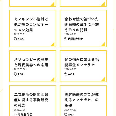
ミノキシジル注射と
合わせ鏡で気づいた
他治療のコンビネー
後頭部の薄毛に戸惑
ション効果
う日々の記録
2026.07.31
2026.07.31
AGA
円形脱毛症
メソセラピーの歴史
髪の悩みに応える毛
と現代美容への応用
髪再生メソセラピー
2026.07.30
2026.07.28
AGA
AGA
二次脱毛の期間と頻
美容医療のプロが教
度に関する事例研究
えるメソセラピーの
の報告
基礎
2026.07.28
2026.07.27
円形脱毛症
AGA