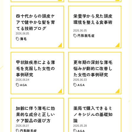
四十代からの頭皮ケ
栄養学から見た頭皮
アで健やかな髪を育
環境を整える食事術
てる技術ブログ
2026.06.05
2026.06.05
円形脱毛症
薄毛
甲状腺疾患による薄
更年期の深刻な薄毛
毛を克服した女性の
悩みが劇的に改善し
事例研究
た女性の事例研究
2026.06.04
2026.06.03
AGA
AGA
加齢に伴う薄毛に効
薬局で購入できるミ
果的な成分と正しい
ノキシジルの基礎知
ケア製品の選び方
識
2026.06.01
2026.05.28
円形脱毛症
AGA