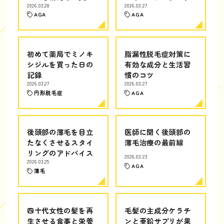
2026.03.28
2026.03.27
AGA
AGA
初めて薬局でミノキ
脂漏性脱毛症対策に
シジルを買った日の
有効な成分と生活習
記録
慣のコツ
2026.03.27
2026.03.27
円形脱毛症
AGA
後頭部の薄毛を目立
医師に聞く後頭部の
たなくさせるスタイ
薄毛治療の最前線
リングのアドバイス
2026.03.23
2026.03.25
AGA
薄毛
四十代女性の髪を再
毛髪の主成分ケラチ
生させる食事と栄養
ンと亜鉛サプリが果