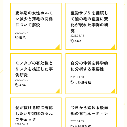
更年期の女性ホルモ
亜鉛サプリを継続し
ン減少と薄毛の関係
て髪の毛の密度に変
について解説
化が現れた事例の研
究
2026.04.14
2026.04.14
薄毛
AGA
ミノタブの有効性と
自分の体質を科学的
リスクを検証した事
に分析する重要性
例研究
2026.04.13
2026.04.13
円形脱毛症
AGA
髪が抜ける時に確認
今日から始める後頭
したい甲状腺のセル
部の育毛ルーティン
フチェック
2026.04.09
2026.04.11
円形脱毛症