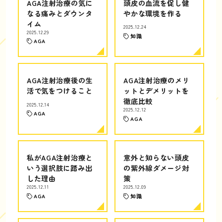
AGA注射治療の気に
頭皮の血流を促し健
なる痛みとダウンタ
やかな環境を作る
イム
2025.12.24
2025.12.29
知識
AGA
AGA注射治療後の生
AGA注射治療のメリ
活で気をつけること
ットとデメリットを
徹底比較
2025.12.14
2025.12.12
AGA
AGA
私がAGA注射治療と
意外と知らない頭皮
いう選択肢に踏み出
の紫外線ダメージ対
した理由
策
2025.12.11
2025.12.09
AGA
知識