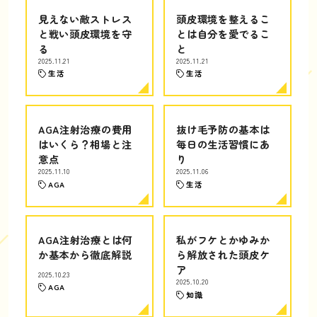
見えない敵ストレス
頭皮環境を整えるこ
と戦い頭皮環境を守
とは自分を愛でるこ
る
と
2025.11.21
2025.11.21
生活
生活
AGA注射治療の費用
抜け毛予防の基本は
はいくら？相場と注
毎日の生活習慣にあ
意点
り
2025.11.10
2025.11.06
AGA
生活
AGA注射治療とは何
私がフケとかゆみか
か基本から徹底解説
ら解放された頭皮ケ
ア
2025.10.23
2025.10.20
AGA
知識