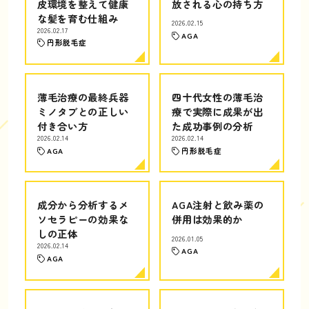
皮環境を整えて健康
放される心の持ち方
な髪を育む仕組み
2026.02.15
2026.02.17
AGA
円形脱毛症
薄毛治療の最終兵器
四十代女性の薄毛治
ミノタブとの正しい
療で実際に成果が出
付き合い方
た成功事例の分析
2026.02.14
2026.02.14
AGA
円形脱毛症
成分から分析するメ
AGA注射と飲み薬の
ソセラピーの効果な
併用は効果的か
しの正体
2026.01.05
2026.02.14
AGA
AGA