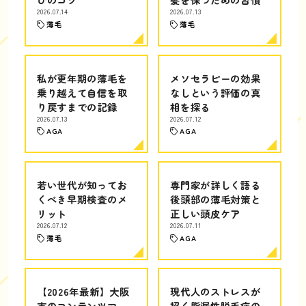
2026.07.14
2026.07.13
薄毛
薄毛
私が更年期の薄毛を
メソセラピーの効果
乗り越えて自信を取
なしという評価の真
り戻すまでの記録
相を探る
2026.07.13
2026.07.12
AGA
AGA
若い世代が知ってお
専門家が詳しく語る
くべき早期検査のメ
後頭部の薄毛対策と
リット
正しい頭皮ケア
2026.07.12
2026.07.11
薄毛
AGA
【2026年最新】大阪
現代人のストレスが
市のコンテンツマー
招く脂漏性脱毛症の