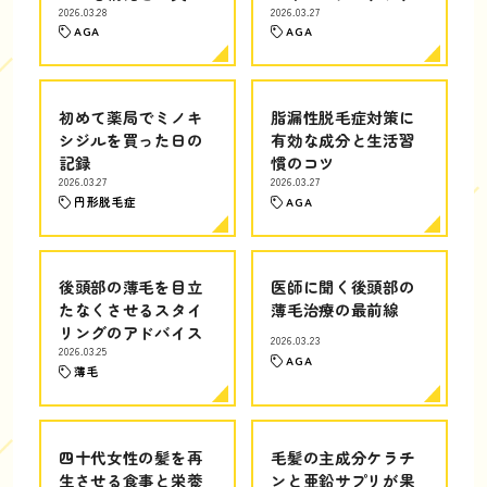
2026.03.28
2026.03.27
AGA
AGA
初めて薬局でミノキ
脂漏性脱毛症対策に
シジルを買った日の
有効な成分と生活習
記録
慣のコツ
2026.03.27
2026.03.27
円形脱毛症
AGA
後頭部の薄毛を目立
医師に聞く後頭部の
たなくさせるスタイ
薄毛治療の最前線
リングのアドバイス
2026.03.23
2026.03.25
AGA
薄毛
四十代女性の髪を再
毛髪の主成分ケラチ
生させる食事と栄養
ンと亜鉛サプリが果