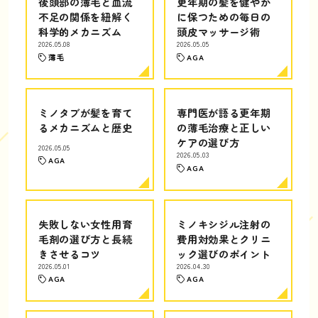
後頭部の薄毛と血流
更年期の髪を健やか
不足の関係を紐解く
に保つための毎日の
科学的メカニズム
頭皮マッサージ術
2026.05.08
2026.05.05
薄毛
AGA
ミノタブが髪を育て
専門医が語る更年期
るメカニズムと歴史
の薄毛治療と正しい
ケアの選び方
2026.05.05
2026.05.03
AGA
AGA
失敗しない女性用育
ミノキシジル注射の
毛剤の選び方と長続
費用対効果とクリニ
きさせるコツ
ック選びのポイント
2026.05.01
2026.04.30
AGA
AGA