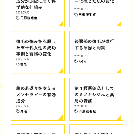
成分が頭皮に届く科
ーで感じた肌の変化
学的な仕組み
2026.05.12
2026.05.15
円形脱毛症
円形脱毛症
薄毛の悩みを克服し
後頭部の薄毛が進行
た五十代女性の成功
する原因と対策
事例と習慣の変化
2026.05.12
2026.05.12
AGA
薄毛
肌の若返りを支える
第１類医薬品として
メソセラピーの有効
のミノキシジルと薬
成分
局の責務
2026.05.10
2026.05.08
薄毛
円形脱毛症