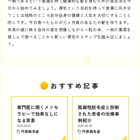
べ物であるという意識を持ち健康的な髪を育むための食生活を今
日から始めてみましょう。育毛という目的を持って食事に向き合
うことは結局のところ自分自身の健康と人生を大切にすることと
同じです。今日食べたものが三ヶ月後のあなたの髪を作ります。
未来の鏡に映る自分の姿を想像しながら一粒の米、一枚の葉菜を
慈しんで食べることから新しい育毛のステップを踏み出しましょ
う。
おすすめ記事
専門医に聞くメソセ
脂漏性脱毛症と診断
ラピーで効果なしに
された患者の治療事
なる背景
例紹介
2026.08.09
2026.08.08
円形脱毛症
円形脱毛症