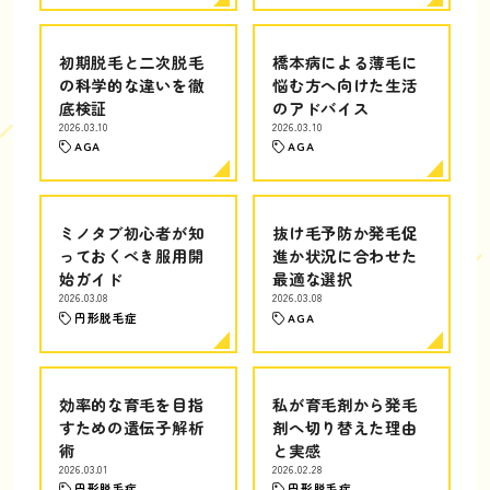
初期脱毛と二次脱毛
橋本病による薄毛に
の科学的な違いを徹
悩む方へ向けた生活
底検証
のアドバイス
2026.03.10
2026.03.10
AGA
AGA
ミノタブ初心者が知
抜け毛予防か発毛促
っておくべき服用開
進か状況に合わせた
始ガイド
最適な選択
2026.03.08
2026.03.08
円形脱毛症
AGA
効率的な育毛を目指
私が育毛剤から発毛
すための遺伝子解析
剤へ切り替えた理由
術
と実感
2026.03.01
2026.02.28
円形脱毛症
円形脱毛症