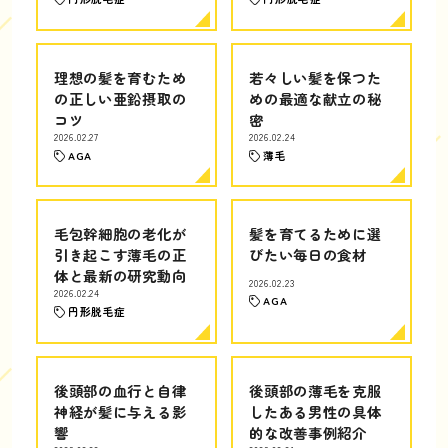
理想の髪を育むため
若々しい髪を保つた
の正しい亜鉛摂取の
めの最適な献立の秘
コツ
密
2026.02.27
2026.02.24
AGA
薄毛
毛包幹細胞の老化が
髪を育てるために選
引き起こす薄毛の正
びたい毎日の食材
体と最新の研究動向
2026.02.23
2026.02.24
AGA
円形脱毛症
後頭部の血行と自律
後頭部の薄毛を克服
神経が髪に与える影
したある男性の具体
響
的な改善事例紹介