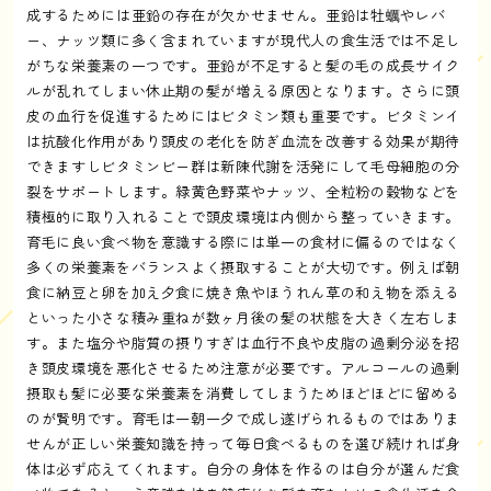
成するためには亜鉛の存在が欠かせません。亜鉛は牡蠣やレバ
ー、ナッツ類に多く含まれていますが現代人の食生活では不足し
がちな栄養素の一つです。亜鉛が不足すると髪の毛の成長サイク
ルが乱れてしまい休止期の髪が増える原因となります。さらに頭
皮の血行を促進するためにはビタミン類も重要です。ビタミンイ
は抗酸化作用があり頭皮の老化を防ぎ血流を改善する効果が期待
できますしビタミンビー群は新陳代謝を活発にして毛母細胞の分
裂をサポートします。緑黄色野菜やナッツ、全粒粉の穀物などを
積極的に取り入れることで頭皮環境は内側から整っていきます。
育毛に良い食べ物を意識する際には単一の食材に偏るのではなく
多くの栄養素をバランスよく摂取することが大切です。例えば朝
食に納豆と卵を加え夕食に焼き魚やほうれん草の和え物を添える
といった小さな積み重ねが数ヶ月後の髪の状態を大きく左右しま
す。また塩分や脂質の摂りすぎは血行不良や皮脂の過剰分泌を招
き頭皮環境を悪化させるため注意が必要です。アルコールの過剰
摂取も髪に必要な栄養素を消費してしまうためほどほどに留める
のが賢明です。育毛は一朝一夕で成し遂げられるものではありま
せんが正しい栄養知識を持って毎日食べるものを選び続ければ身
体は必ず応えてくれます。自分の身体を作るのは自分が選んだ食