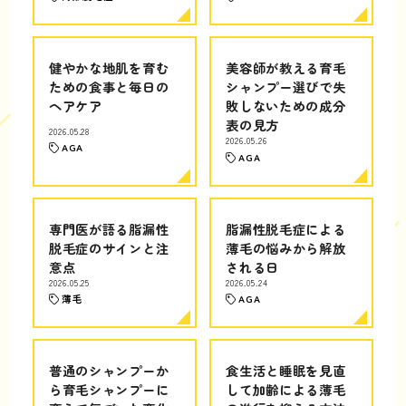
健やかな地肌を育む
美容師が教える育毛
ための食事と毎日の
シャンプー選びで失
ヘアケア
敗しないための成分
表の見方
2026.05.28
2026.05.26
AGA
AGA
専門医が語る脂漏性
脂漏性脱毛症による
脱毛症のサインと注
薄毛の悩みから解放
意点
される日
2026.05.25
2026.05.24
薄毛
AGA
普通のシャンプーか
食生活と睡眠を見直
ら育毛シャンプーに
して加齢による薄毛