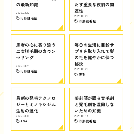
の最新知識
たす重要な役割の関
連性
2026.03.22
2026.03.22
円形脱毛症
円形脱毛症
患者の心に寄り添う
毎日の生活に亜鉛サ
二次脱毛期のカウン
プリを取り入れて髪
セリング
の毛を健やかに保つ
秘訣
2026.03.21
2026.03.20
円形脱毛症
薄毛
最新の発毛テクノロ
薬剤師が語る育毛剤
ジーとミノキシジル
と発毛剤を混同しな
注射の進化
いための知識
2026.03.18
2026.03.17
AGA
円形脱毛症