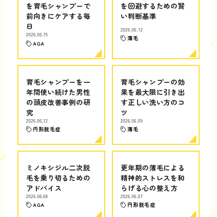
を育毛シャンプーで
を回避するための賢
前向きにケアする毎
い判断基準
日
2026.06.12
2026.06.15
薄毛
AGA
育毛シャンプーを一
育毛シャンプーの効
年間使い続けた男性
果を最大限に引き出
の頭皮改善事例の研
す正しい洗い方のコ
究
ツ
2026.06.12
2026.06.09
円形脱毛症
薄毛
ミノキシジル二次脱
更年期の薄毛による
毛を乗り切るための
精神的ストレスを和
アドバイス
らげる心の整え方
2026.06.08
2026.06.07
AGA
円形脱毛症