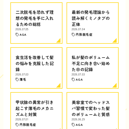
二次脱毛を恐れず理
最新の発毛理論から
想の発毛を手に入れ
読み解くミノタブの
るための総括
正体
2026.07.05
2026.07.04
AGA
円形脱毛症
食生活を改善して髪
私が髪のボリューム
の悩みを克服した記
不足に向き合い始め
録
た日の記録
2026.07.03
2026.07.03
薄毛
AGA
甲状腺の異常が引き
美容室でのヘッドス
起こす薄毛のメカニ
パ習慣で変わった髪
ズムと対策
のボリュームと質感
2026.07.01
2026.06.29
円形脱毛症
AGA