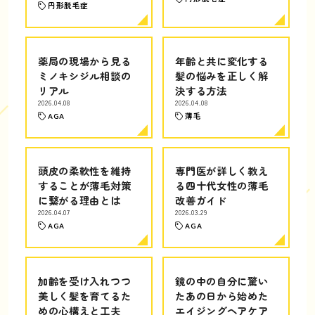
円形脱毛症
薬局の現場から見る
年齢と共に変化する
ミノキシジル相談の
髪の悩みを正しく解
リアル
決する方法
2026.04.08
2026.04.08
AGA
薄毛
頭皮の柔軟性を維持
専門医が詳しく教え
することが薄毛対策
る四十代女性の薄毛
に繋がる理由とは
改善ガイド
2026.04.07
2026.03.29
AGA
AGA
加齢を受け入れつつ
鏡の中の自分に驚い
美しく髪を育てるた
たあの日から始めた
めの心構えと工夫
エイジングヘアケア