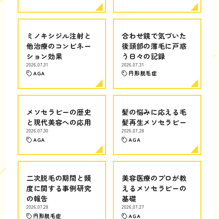
ミノキシジル注射と
合わせ鏡で気づいた
他治療のコンビネー
後頭部の薄毛に戸惑
ション効果
う日々の記録
2026.07.31
2026.07.31
AGA
円形脱毛症
メソセラピーの歴史
髪の悩みに応える毛
と現代美容への応用
髪再生メソセラピー
2026.07.30
2026.07.28
AGA
AGA
二次脱毛の期間と頻
美容医療のプロが教
度に関する事例研究
えるメソセラピーの
の報告
基礎
2026.07.28
2026.07.27
円形脱毛症
AGA