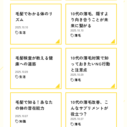
毛髪でわかる体のリ
10代の薄毛、隠すよ
ズム
り向き合うことが未
来に繋がる
2025.10.10
2025.10.10
生活
薄毛
毛髪検査が教える健
10代の薄毛対策で知
康への道筋
っておきたいNG行動
と注意点
2025.10.09
2025.10.09
生活
薄毛
毛髪で知る！あなた
10代の薄毛改善、こ
の体の潜在能力
んなサプリメントが
役立つ？
2025.10.07
2025.10.07
知識
薄毛