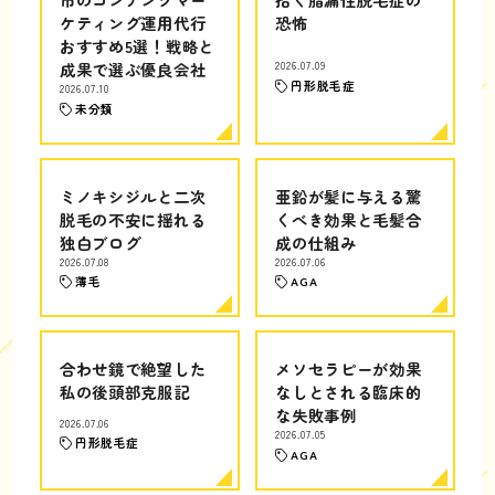
ケティング運用代行
恐怖
おすすめ5選！戦略と
成果で選ぶ優良会社
2026.07.09
円形脱毛症
2026.07.10
未分類
ミノキシジルと二次
亜鉛が髪に与える驚
脱毛の不安に揺れる
くべき効果と毛髪合
独白ブログ
成の仕組み
2026.07.08
2026.07.06
薄毛
AGA
合わせ鏡で絶望した
メソセラピーが効果
私の後頭部克服記
なしとされる臨床的
な失敗事例
2026.07.06
2026.07.05
円形脱毛症
AGA