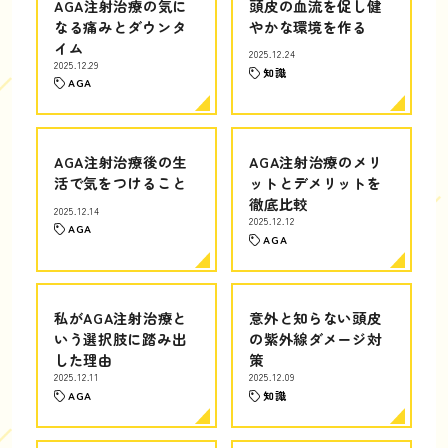
AGA注射治療の気に
頭皮の血流を促し健
なる痛みとダウンタ
やかな環境を作る
イム
2025.12.24
2025.12.29
知識
AGA
AGA注射治療後の生
AGA注射治療のメリ
活で気をつけること
ットとデメリットを
徹底比較
2025.12.14
2025.12.12
AGA
AGA
私がAGA注射治療と
意外と知らない頭皮
いう選択肢に踏み出
の紫外線ダメージ対
した理由
策
2025.12.11
2025.12.09
AGA
知識