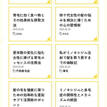
育毛に効く食べ物と
四十代女性の髪の悩
その効果的な摂取方
みを解決に導くため
法
の心の習慣術
2026.06.28
2026.06.28
AGA
AGA
更年期の変化に悩む
私がミノキシジル注
女性に捧げる育毛エ
射で髪を取り戻すま
ッセンスの活用法
での体験記
2026.06.28
2026.06.23
円形脱毛症
薄毛
髪の毛を健康に保つ
ミノキシジルと多毛
ための効率的な亜鉛
症の関係性とメカニ
サプリ活用術のポイ
ズムの解説
ント
2026.06.19