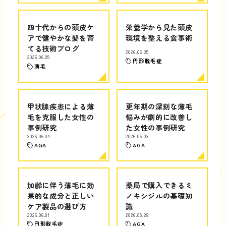
四十代からの頭皮ケ
栄養学から見た頭皮
アで健やかな髪を育
環境を整える食事術
てる技術ブログ
2026.06.05
2026.06.05
円形脱毛症
薄毛
甲状腺疾患による薄
更年期の深刻な薄毛
毛を克服した女性の
悩みが劇的に改善し
事例研究
た女性の事例研究
2026.06.04
2026.06.03
AGA
AGA
加齢に伴う薄毛に効
薬局で購入できるミ
果的な成分と正しい
ノキシジルの基礎知
ケア製品の選び方
識
2026.06.01
2026.05.28
円形脱毛症
AGA