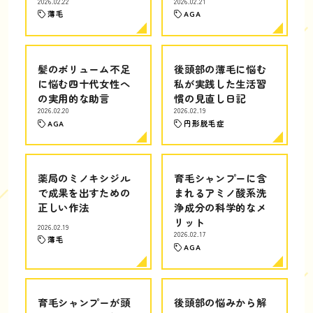
2026.02.22
2026.02.21
薄毛
AGA
髪のボリューム不足
後頭部の薄毛に悩む
に悩む四十代女性へ
私が実践した生活習
の実用的な助言
慣の見直し日記
2026.02.20
2026.02.19
AGA
円形脱毛症
薬局のミノキシジル
育毛シャンプーに含
で成果を出すための
まれるアミノ酸系洗
正しい作法
浄成分の科学的なメ
リット
2026.02.19
2026.02.17
薄毛
AGA
育毛シャンプーが頭
後頭部の悩みから解