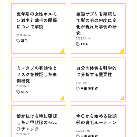
更年期の女性ホルモ
亜鉛サプリを継続し
ン減少と薄毛の関係
て髪の毛の密度に変
について解説
化が現れた事例の研
究
2026.04.14
2026.04.14
薄毛
AGA
ミノタブの有効性と
自分の体質を科学的
リスクを検証した事
に分析する重要性
例研究
2026.04.13
2026.04.13
円形脱毛症
AGA
髪が抜ける時に確認
今日から始める後頭
したい甲状腺のセル
部の育毛ルーティン
フチェック
2026.04.09
2026.04.11
円形脱毛症