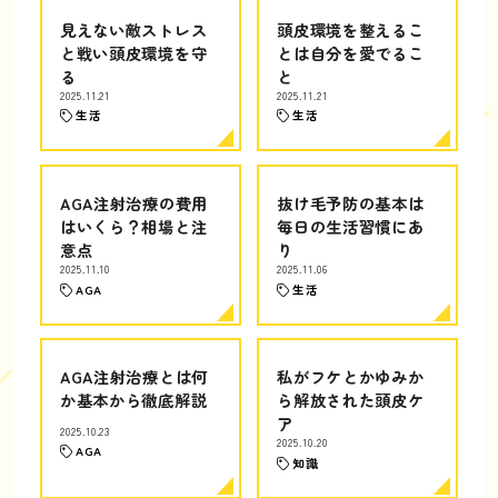
見えない敵ストレス
頭皮環境を整えるこ
と戦い頭皮環境を守
とは自分を愛でるこ
る
と
2025.11.21
2025.11.21
生活
生活
AGA注射治療の費用
抜け毛予防の基本は
はいくら？相場と注
毎日の生活習慣にあ
意点
り
2025.11.10
2025.11.06
AGA
生活
AGA注射治療とは何
私がフケとかゆみか
か基本から徹底解説
ら解放された頭皮ケ
ア
2025.10.23
2025.10.20
AGA
知識