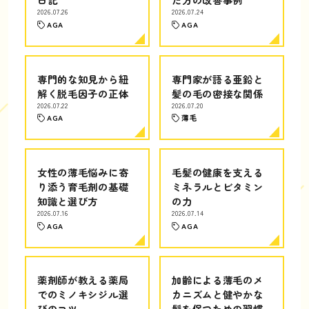
2026.07.26
2026.07.24
AGA
AGA
専門的な知見から紐
専門家が語る亜鉛と
解く脱毛因子の正体
髪の毛の密接な関係
2026.07.22
2026.07.20
AGA
薄毛
女性の薄毛悩みに寄
毛髪の健康を支える
り添う育毛剤の基礎
ミネラルとビタミン
知識と選び方
の力
2026.07.16
2026.07.14
AGA
AGA
薬剤師が教える薬局
加齢による薄毛のメ
でのミノキシジル選
カニズムと健やかな
びのコツ
髪を保つための習慣