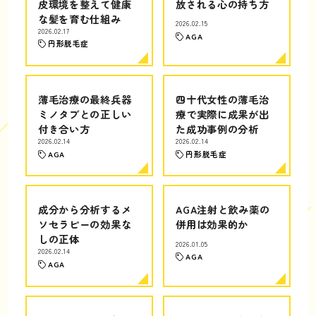
皮環境を整えて健康
放される心の持ち方
な髪を育む仕組み
2026.02.15
2026.02.17
AGA
円形脱毛症
薄毛治療の最終兵器
四十代女性の薄毛治
ミノタブとの正しい
療で実際に成果が出
付き合い方
た成功事例の分析
2026.02.14
2026.02.14
AGA
円形脱毛症
成分から分析するメ
AGA注射と飲み薬の
ソセラピーの効果な
併用は効果的か
しの正体
2026.01.05
2026.02.14
AGA
AGA