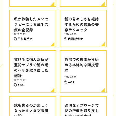
私が体験したメソセ
髪の若々しさを維持
ラピーによる薄毛治
するための最新の美
療の全記録
容テクニック
2026.07.27
2026.07.27
円形脱毛症
円形脱毛症
抜け毛に悩んだ私が
自宅での検査から始
亜鉛サプリで髪の毛
める本格的な頭皮管
のハリを取り戻した
理
記録
2026.07.26
2026.07.27
AGA
AGA
鏡を見るのが楽しく
適切なアプローチで
なったミノタブ服用
髪の密度を取り戻し
日記
た方の改善事例