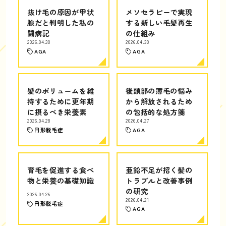
抜け毛の原因が甲状
メソセラピーで実現
腺だと判明した私の
する新しい毛髪再生
闘病記
の仕組み
2026.04.30
2026.04.30
AGA
AGA
髪のボリュームを維
後頭部の薄毛の悩み
持するために更年期
から解放されるため
に摂るべき栄養素
の包括的な処方箋
2026.04.28
2026.04.27
円形脱毛症
AGA
育毛を促進する食べ
亜鉛不足が招く髪の
物と栄養の基礎知識
トラブルと改善事例
の研究
2026.04.26
2026.04.21
円形脱毛症
AGA