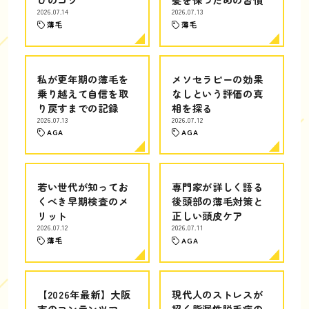
2026.07.14
2026.07.13
薄毛
薄毛
私が更年期の薄毛を
メソセラピーの効果
乗り越えて自信を取
なしという評価の真
り戻すまでの記録
相を探る
2026.07.13
2026.07.12
AGA
AGA
若い世代が知ってお
専門家が詳しく語る
くべき早期検査のメ
後頭部の薄毛対策と
リット
正しい頭皮ケア
2026.07.12
2026.07.11
薄毛
AGA
【2026年最新】大阪
現代人のストレスが
市のコンテンツマー
招く脂漏性脱毛症の