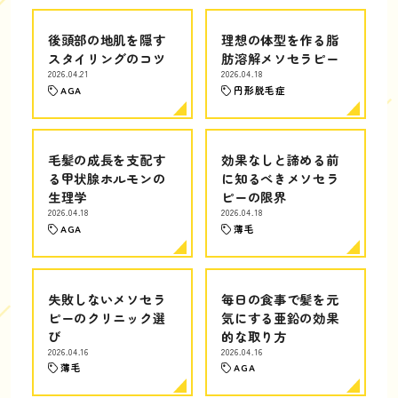
後頭部の地肌を隠す
理想の体型を作る脂
スタイリングのコツ
肪溶解メソセラピー
2026.04.21
2026.04.18
AGA
円形脱毛症
毛髪の成長を支配す
効果なしと諦める前
る甲状腺ホルモンの
に知るべきメソセラ
生理学
ピーの限界
2026.04.18
2026.04.18
AGA
薄毛
失敗しないメソセラ
毎日の食事で髪を元
ピーのクリニック選
気にする亜鉛の効果
び
的な取り方
2026.04.16
2026.04.16
薄毛
AGA