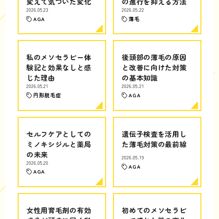
変えて気づいた変化
の進行を抑える方法
2026.05.23
2026.05.22
AGA
薄毛
私のメソセラピー体
後頭部の薄毛の原因
験記と効果なしと感
と改善に向けた対策
じた理由
の基本知識
2026.05.21
2026.05.21
円形脱毛症
AGA
セルフケアとしての
遺伝子検査を活用し
ミノキシジルと薬局
た薄毛対策の最前線
の未来
2026.05.19
2026.05.20
AGA
AGA
女性用育毛剤の有効
初めてのメソセラピ