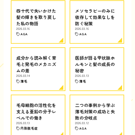
四十代で失いかけた
メソセラピーのみに
髪の輝きを取り戻し
依存して効果なしを
た私の物語
防ぐ秘策
2026.03.16
2026.03.16
AGA
AGA
成分から読み解く育
医師が語る甲状腺ホ
毛と発毛のメカニズ
ルモンと髪の成長の
ムの差
秘密
2026.03.14
2026.03.13
薄毛
薄毛
毛母細胞の活性化を
二つの事例から学ぶ
支える亜鉛の分子レ
薄毛対策の成功と失
ベルでの働き
敗の分岐点
2026.03.13
2026.03.12
円形脱毛症
AGA