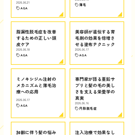
2026.06.21
薄毛
AGA
脂漏性脱毛症を改善
美容師が直伝する育
するための正しい頭
毛剤の効果を倍増さ
皮ケア
せる塗布テクニック
2026.06.18
2026.06.17
AGA
AGA
ミノキシジル注射の
専門家が語る亜鉛サ
メカニズムと薄毛治
プリと髪の毛の美し
療への応用
さを支える栄養学の
真実
2026.06.17
2026.06.16
AGA
円形脱毛症
加齢に伴う髪の悩み
注入治療で効果なし