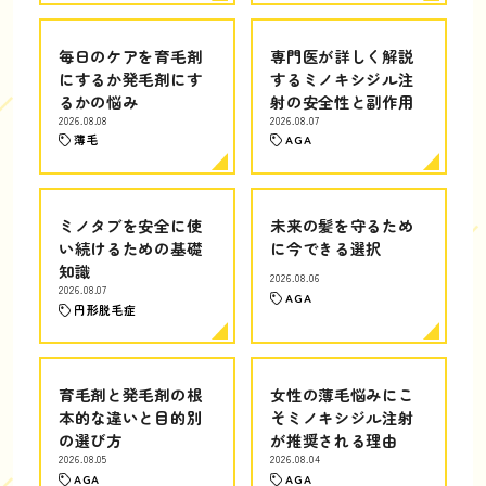
毎日のケアを育毛剤
専門医が詳しく解説
にするか発毛剤にす
するミノキシジル注
るかの悩み
射の安全性と副作用
2026.08.08
2026.08.07
薄毛
AGA
ミノタブを安全に使
未来の髪を守るため
い続けるための基礎
に今できる選択
知識
2026.08.06
2026.08.07
AGA
円形脱毛症
育毛剤と発毛剤の根
女性の薄毛悩みにこ
本的な違いと目的別
そミノキシジル注射
の選び方
が推奨される理由
2026.08.05
2026.08.04
AGA
AGA