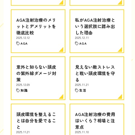
AGA注射治療のメリ
私がAGA注射治療と
ットとデメリットを
いう選択肢に踏み出
徹底比較
した理由
2025.12.12
2025.12.11
AGA
AGA
意外と知らない頭皮
見えない敵ストレス
の紫外線ダメージ対
と戦い頭皮環境を守
策
る
2025.12.09
2025.11.21
知識
生活
頭皮環境を整えるこ
AGA注射治療の費用
とは自分を愛でるこ
はいくら？相場と注
と
意点
2025.11.21
2025.11.10