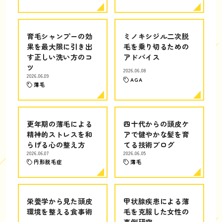
育毛シャンプーの効
ミノキシジル二次脱
果を最大限に引き出
毛を乗り切るための
す正しい洗い方のコ
アドバイス
ツ
2026.06.08
2026.06.09
AGA
薄毛
更年期の薄毛による
四十代からの頭皮ケ
精神的ストレスを和
アで健やかな髪を育
らげる心の整え方
てる技術ブログ
2026.06.07
2026.06.05
円形脱毛症
薄毛
栄養学から見た頭皮
甲状腺疾患による薄
環境を整える食事術
毛を克服した女性の
事例研究