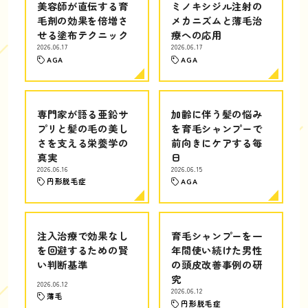
美容師が直伝する育
ミノキシジル注射の
毛剤の効果を倍増さ
メカニズムと薄毛治
せる塗布テクニック
療への応用
2026.06.17
2026.06.17
AGA
AGA
専門家が語る亜鉛サ
加齢に伴う髪の悩み
プリと髪の毛の美し
を育毛シャンプーで
さを支える栄養学の
前向きにケアする毎
真実
日
2026.06.16
2026.06.15
円形脱毛症
AGA
注入治療で効果なし
育毛シャンプーを一
を回避するための賢
年間使い続けた男性
い判断基準
の頭皮改善事例の研
究
2026.06.12
2026.06.12
薄毛
円形脱毛症