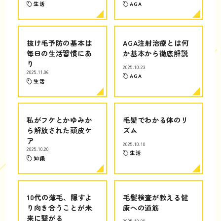
生活
AGA
抜け毛予防の基本は
AGA注射治療とは何
毎日の生活習慣にあ
か基本から徹底解説
り
2025.10.23
2025.11.06
AGA
生活
私がフケとかゆみか
毛髪でわかる体のリ
ら解放された頭皮ケ
ズム
ア
2025.10.10
2025.10.20
生活
知識
10代の薄毛、隠すよ
毛髪検査が教える健
り向き合うことが未
康への道筋
来に繋がる