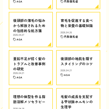
AGA
円形脱毛症
後頭部の薄毛の悩み
育毛を促進する食べ
から解放されるため
物と栄養の基礎知識
の包括的な処方箋
2026.04.26
2026.04.27
円形脱毛症
AGA
亜鉛不足が招く髪の
後頭部の地肌を隠す
トラブルと改善事例
スタイリングのコツ
の研究
2026.04.21
2026.04.21
AGA
AGA
理想の体型を作る脂
毛髪の成長を支配す
肪溶解メソセラピー
る甲状腺ホルモンの
生理学
2026.04.18