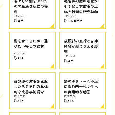
若々しい髪を保つた
毛包幹細胞の老化が
めの最適な献立の秘
引き起こす薄毛の正
密
体と最新の研究動向
2026.02.24
2026.02.24
薄毛
円形脱毛症
髪を育てるために選
後頭部の血行と自律
びたい毎日の食材
神経が髪に与える影
響
2026.02.23
2026.02.22
AGA
薄毛
後頭部の薄毛を克服
髪のボリューム不足
したある男性の具体
に悩む四十代女性へ
的な改善事例紹介
の実用的な助言
2026.02.21
2026.02.20
AGA
AGA