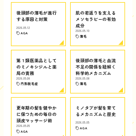
後頭部の薄毛が進行
肌の若返りを支える
する原因と対策
メソセラピーの有効
成分
2026.05.12
2026.05.10
AGA
薄毛
第１類医薬品として
後頭部の薄毛と血流
のミノキシジルと薬
不足の関係を紐解く
局の責務
科学的メカニズム
2026.05.08
2026.05.08
円形脱毛症
薄毛
更年期の髪を健やか
ミノタブが髪を育て
に保つための毎日の
るメカニズムと歴史
頭皮マッサージ術
2026.05.05
2026.05.05
AGA
AGA