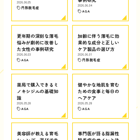
2026.06.05
2026.06.04
円形脱毛症
AGA
更年期の深刻な薄毛
加齢に伴う薄毛に効
悩みが劇的に改善し
果的な成分と正しい
た女性の事例研究
ケア製品の選び方
2026.06.03
2026.06.01
AGA
円形脱毛症
薬局で購入できるミ
健やかな地肌を育む
ノキシジルの基礎知
ための食事と毎日の
識
ヘアケア
2026.05.28
2026.05.28
AGA
AGA
美容師が教える育毛
専門医が語る脂漏性
シャンプー選びで失
脱毛症のサインと注