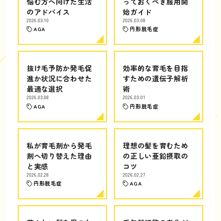
悩む方へ向けた生活
っておくべき服用開
のアドバイス
始ガイド
2026.03.10
2026.03.08
AGA
円形脱毛症
抜け毛予防か発毛促
効率的な育毛を目指
進か状況に合わせた
すための遺伝子解析
最適な選択
術
2026.03.08
2026.03.01
AGA
円形脱毛症
私が育毛剤から発毛
理想の髪を育むため
剤へ切り替えた理由
の正しい亜鉛摂取の
と実感
コツ
2026.02.28
2026.02.27
円形脱毛症
AGA