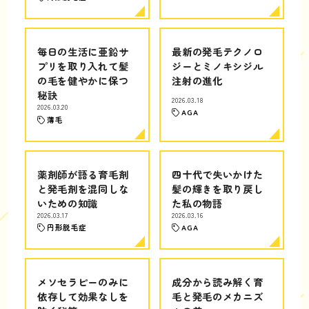
毎日の生活に亜鉛サ
最新の発毛テクノロ
プリを取り入れて髪
ジーとミノキシジル
の毛を健やかに保つ
注射の進化
秘訣
2026.03.18
2026.03.20
AGA
薄毛
薬剤師が語る育毛剤
四十代で失いかけた
と発毛剤を混同しな
髪の輝きを取り戻し
いための知識
た私の物語
2026.03.17
2026.03.16
円形脱毛症
AGA
メソセラピーのみに
成分から読み解く育
依存して効果なしを
毛と発毛のメカニズ