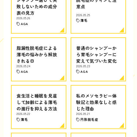
敗しないための成分
意点
表の見方
2026.05.25
2026.05.26
薄毛
AGA
脂漏性脱毛症による
普通のシャンプーか
薄毛の悩みから解放
ら育毛シャンプーに
される日
変えて気づいた変化
2026.05.24
2026.05.23
AGA
AGA
食生活と睡眠を見直
私のメソセラピー体
して加齢による薄毛
験記と効果なしと感
の進行を抑える方法
じた理由
2026.05.22
2026.05.21
薄毛
円形脱毛症