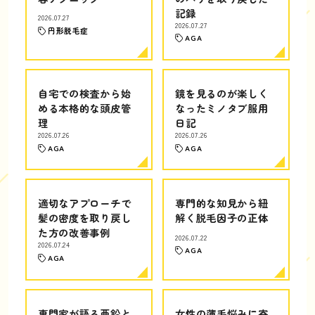
記録
2026.07.27
2026.07.27
円形脱毛症
AGA
自宅での検査から始
鏡を見るのが楽しく
める本格的な頭皮管
なったミノタブ服用
理
日記
2026.07.26
2026.07.26
AGA
AGA
適切なアプローチで
専門的な知見から紐
髪の密度を取り戻し
解く脱毛因子の正体
た方の改善事例
2026.07.22
2026.07.24
AGA
AGA
専門家が語る亜鉛と
女性の薄毛悩みに寄