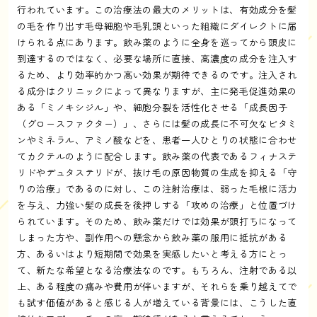
行われています。この治療法の最大のメリットは、有効成分を髪
の毛を作り出す毛母細胞や毛乳頭といった組織にダイレクトに届
けられる点にあります。飲み薬のように全身を巡ってから頭皮に
到達するのではなく、必要な場所に直接、高濃度の成分を注入す
るため、より効率的かつ高い効果が期待できるのです。注入され
る成分はクリニックによって異なりますが、主に発毛促進効果の
ある「ミノキシジル」や、細胞分裂を活性化させる「成長因子
（グロースファクター）」、さらには髪の成長に不可欠なビタミ
ンやミネラル、アミノ酸などを、患者一人ひとりの状態に合わせ
てカクテルのように配合します。飲み薬の代表であるフィナステ
リドやデュタステリドが、抜け毛の原因物質の生成を抑える「守
りの治療」であるのに対し、この注射治療は、弱った毛根に活力
を与え、力強い髪の成長を後押しする「攻めの治療」と位置づけ
られています。そのため、飲み薬だけでは効果が頭打ちになって
しまった方や、副作用への懸念から飲み薬の服用に抵抗がある
方、あるいはより短期間で効果を実感したいと考える方にとっ
て、新たな希望となる治療法なのです。もちろん、注射である以
上、ある程度の痛みや費用が伴いますが、それらを乗り越えてで
も試す価値があると感じる人が増えている背景には、こうした直