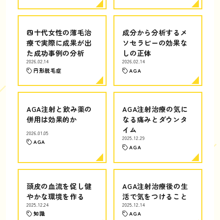
四十代女性の薄毛治
成分から分析するメ
療で実際に成果が出
ソセラピーの効果な
た成功事例の分析
しの正体
2026.02.14
2026.02.14
円形脱毛症
AGA
AGA注射と飲み薬の
AGA注射治療の気に
併用は効果的か
なる痛みとダウンタ
イム
2026.01.05
2025.12.29
AGA
AGA
頭皮の血流を促し健
AGA注射治療後の生
やかな環境を作る
活で気をつけること
2025.12.24
2025.12.14
知識
AGA