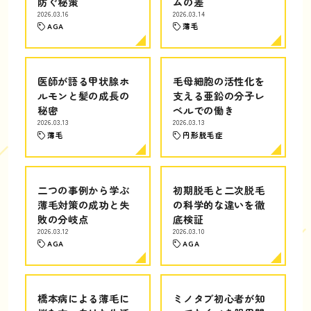
防ぐ秘策
ムの差
2026.03.16
2026.03.14
AGA
薄毛
医師が語る甲状腺ホ
毛母細胞の活性化を
ルモンと髪の成長の
支える亜鉛の分子レ
秘密
ベルでの働き
2026.03.13
2026.03.13
薄毛
円形脱毛症
二つの事例から学ぶ
初期脱毛と二次脱毛
薄毛対策の成功と失
の科学的な違いを徹
敗の分岐点
底検証
2026.03.12
2026.03.10
AGA
AGA
橋本病による薄毛に
ミノタブ初心者が知