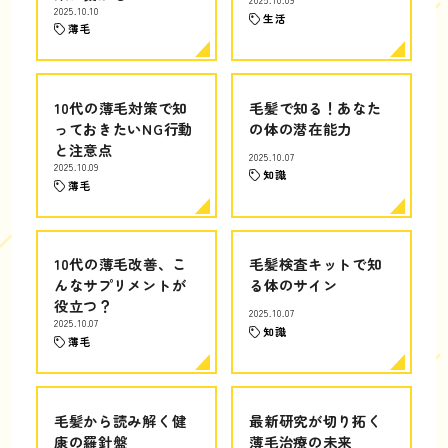
2025.10.09
2025.10.10
生活
薄毛
10代の薄毛対策で知
毛髪で知る！あなた
っておきたいNG行動
の体の潜在能力
と注意点
2025.10.07
2025.10.09
知識
薄毛
10代の薄毛改善、こ
毛髪検査キットで知
んなサプリメントが
る体のサイン
役立つ？
2025.10.07
2025.10.07
知識
薄毛
毛髪から読み解く健
最新研究が切り拓く
康の羅針盤
薄毛治療の未来