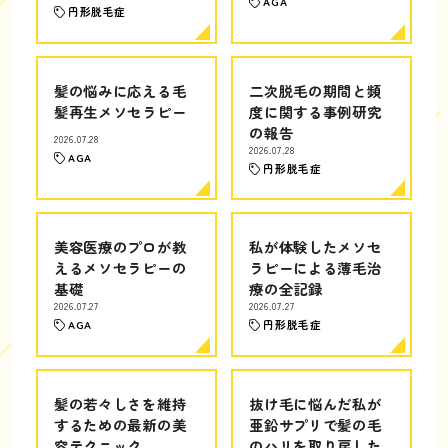
AGA
円形脱毛症
髪の悩みに応える毛
二次脱毛の期間と頻
髪再生メソセラピー
度に関する事例研究
の報告
2026.07.28
2026.07.28
AGA
円形脱毛症
美容医療のプロが教
私が体験したメソセ
えるメソセラピーの
ラピーによる薄毛治
基礎
療の全記録
2026.07.27
2026.07.27
AGA
円形脱毛症
髪の若々しさを維持
抜け毛に悩んだ私が
するための最新の美
亜鉛サプリで髪の毛
容テクニック
のハリを取り戻した