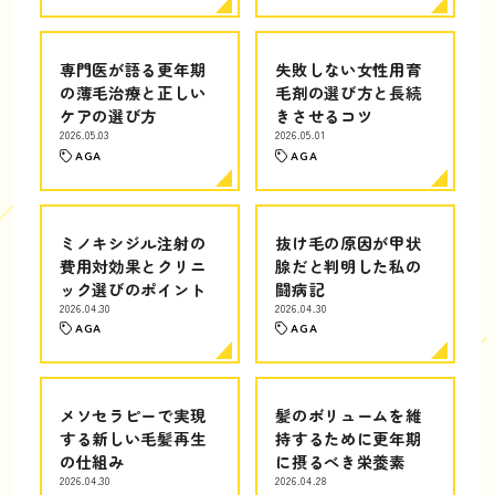
専門医が語る更年期
失敗しない女性用育
の薄毛治療と正しい
毛剤の選び方と長続
ケアの選び方
きさせるコツ
2026.05.03
2026.05.01
AGA
AGA
ミノキシジル注射の
抜け毛の原因が甲状
費用対効果とクリニ
腺だと判明した私の
ック選びのポイント
闘病記
2026.04.30
2026.04.30
AGA
AGA
メソセラピーで実現
髪のボリュームを維
する新しい毛髪再生
持するために更年期
の仕組み
に摂るべき栄養素
2026.04.30
2026.04.28