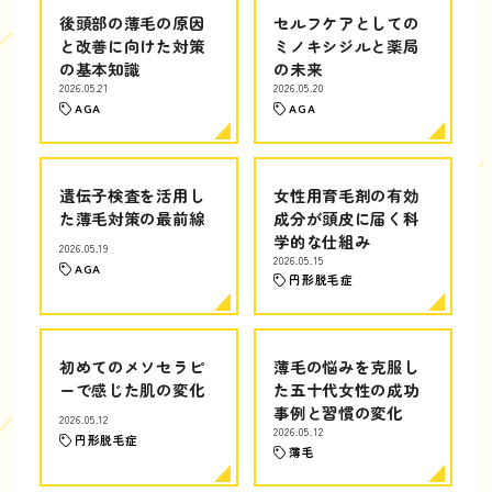
後頭部の薄毛の原因
セルフケアとしての
と改善に向けた対策
ミノキシジルと薬局
の基本知識
の未来
2026.05.21
2026.05.20
AGA
AGA
遺伝子検査を活用し
女性用育毛剤の有効
た薄毛対策の最前線
成分が頭皮に届く科
学的な仕組み
2026.05.19
2026.05.15
AGA
円形脱毛症
初めてのメソセラピ
薄毛の悩みを克服し
ーで感じた肌の変化
た五十代女性の成功
事例と習慣の変化
2026.05.12
2026.05.12
円形脱毛症
薄毛