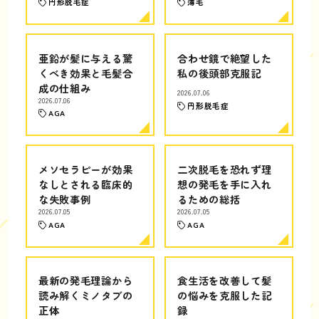
円形脱毛症
薄毛
亜鉛が髪に与える驚
合わせ鏡で絶望した
くべき効果と毛髪合
私の後頭部克服記
成の仕組み
2026.07.06
2026.07.06
円形脱毛症
AGA
メソセラピーが効果
二次脱毛を恐れず理
なしとされる臨床的
想の発毛を手に入れ
な失敗事例
るための総括
2026.07.05
2026.07.05
AGA
AGA
最新の発毛理論から
食生活を改善して髪
読み解くミノタブの
の悩みを克服した記
正体
録