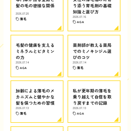
髪の毛の密接な関係
り添う育毛剤の基礎
知識と選び方
2026.07.20
2026.07.16
薄毛
AGA
毛髪の健康を支える
薬剤師が教える薬局
ミネラルとビタミン
でのミノキシジル選
の力
びのコツ
2026.07.14
2026.07.14
AGA
薄毛
加齢による薄毛のメ
私が更年期の薄毛を
カニズムと健やかな
乗り越えて自信を取
髪を保つための習慣
り戻すまでの記録
2026.07.13
2026.07.13
薄毛
AGA