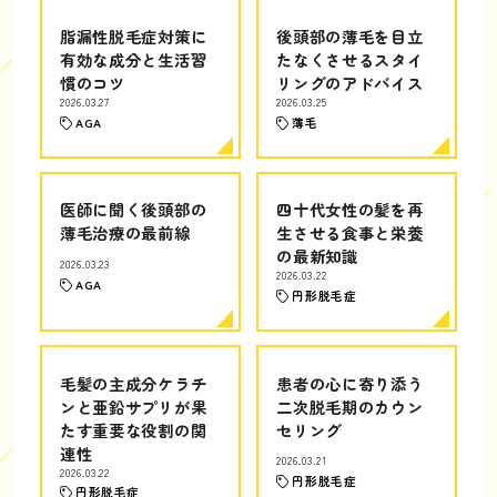
脂漏性脱毛症対策に
後頭部の薄毛を目立
有効な成分と生活習
たなくさせるスタイ
慣のコツ
リングのアドバイス
2026.03.27
2026.03.25
AGA
薄毛
医師に聞く後頭部の
四十代女性の髪を再
薄毛治療の最前線
生させる食事と栄養
の最新知識
2026.03.23
2026.03.22
AGA
円形脱毛症
毛髪の主成分ケラチ
患者の心に寄り添う
ンと亜鉛サプリが果
二次脱毛期のカウン
たす重要な役割の関
セリング
連性
2026.03.21
2026.03.22
円形脱毛症
円形脱毛症