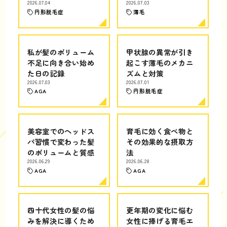
2026.07.04
2026.07.03
円形脱毛症
薄毛
私が髪のボリューム
甲状腺の異常が引き
不足に向き合い始め
起こす薄毛のメカニ
た日の記録
ズムと対策
2026.07.03
2026.07.01
AGA
円形脱毛症
美容室でのヘッドス
育毛に効く食べ物と
パ習慣で変わった髪
その効果的な摂取方
のボリュームと質感
法
2026.06.29
2026.06.28
AGA
AGA
四十代女性の髪の悩
更年期の変化に悩む
みを解決に導くため
女性に捧げる育毛エ