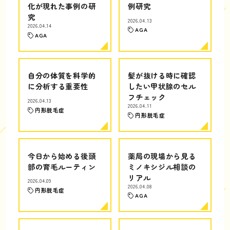
化が現れた事例の研
例研究
究
2026.04.13
2026.04.14
AGA
AGA
自分の体質を科学的
髪が抜ける時に確認
に分析する重要性
したい甲状腺のセル
フチェック
2026.04.13
2026.04.11
円形脱毛症
円形脱毛症
今日から始める後頭
薬局の現場から見る
部の育毛ルーティン
ミノキシジル相談の
リアル
2026.04.09
2026.04.08
円形脱毛症
AGA