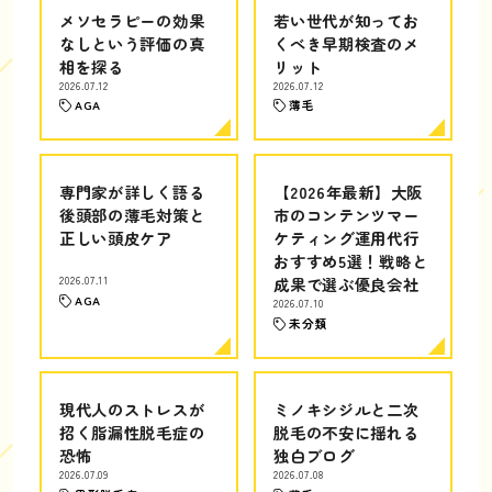
メソセラピーの効果
若い世代が知ってお
なしという評価の真
くべき早期検査のメ
相を探る
リット
2026.07.12
2026.07.12
AGA
薄毛
専門家が詳しく語る
【2026年最新】大阪
後頭部の薄毛対策と
市のコンテンツマー
正しい頭皮ケア
ケティング運用代行
おすすめ5選！戦略と
2026.07.11
成果で選ぶ優良会社
AGA
2026.07.10
未分類
現代人のストレスが
ミノキシジルと二次
招く脂漏性脱毛症の
脱毛の不安に揺れる
恐怖
独白ブログ
2026.07.09
2026.07.08