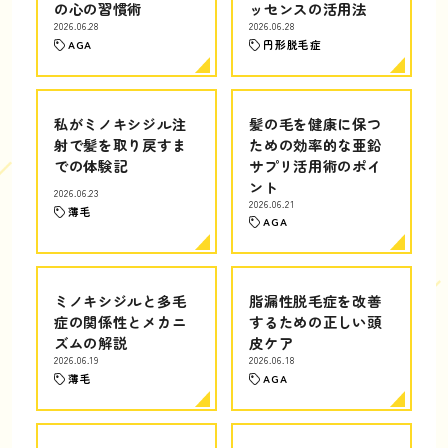
の心の習慣術
ッセンスの活用法
2026.06.28
2026.06.28
AGA
円形脱毛症
私がミノキシジル注
髪の毛を健康に保つ
射で髪を取り戻すま
ための効率的な亜鉛
での体験記
サプリ活用術のポイ
ント
2026.06.23
2026.06.21
薄毛
AGA
ミノキシジルと多毛
脂漏性脱毛症を改善
症の関係性とメカニ
するための正しい頭
ズムの解説
皮ケア
2026.06.19
2026.06.18
薄毛
AGA