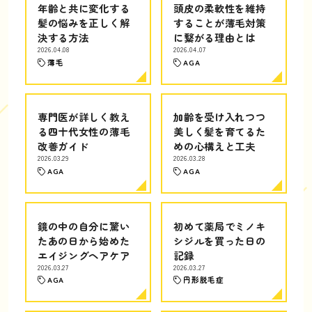
年齢と共に変化する
頭皮の柔軟性を維持
髪の悩みを正しく解
することが薄毛対策
決する方法
に繋がる理由とは
2026.04.08
2026.04.07
薄毛
AGA
専門医が詳しく教え
加齢を受け入れつつ
る四十代女性の薄毛
美しく髪を育てるた
改善ガイド
めの心構えと工夫
2026.03.29
2026.03.28
AGA
AGA
鏡の中の自分に驚い
初めて薬局でミノキ
たあの日から始めた
シジルを買った日の
エイジングヘアケア
記録
2026.03.27
2026.03.27
AGA
円形脱毛症