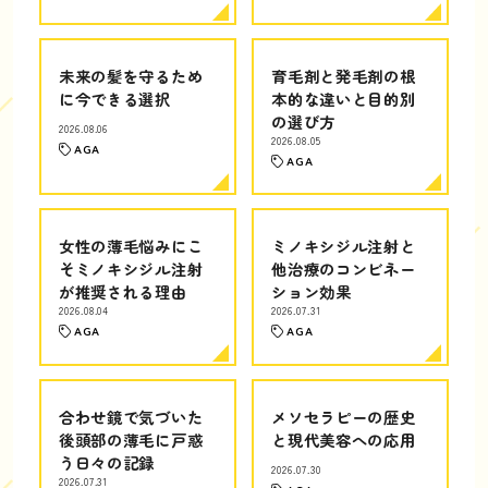
未来の髪を守るため
育毛剤と発毛剤の根
に今できる選択
本的な違いと目的別
の選び方
2026.08.06
2026.08.05
AGA
AGA
女性の薄毛悩みにこ
ミノキシジル注射と
そミノキシジル注射
他治療のコンビネー
が推奨される理由
ション効果
2026.08.04
2026.07.31
AGA
AGA
合わせ鏡で気づいた
メソセラピーの歴史
後頭部の薄毛に戸惑
と現代美容への応用
う日々の記録
2026.07.30
2026.07.31