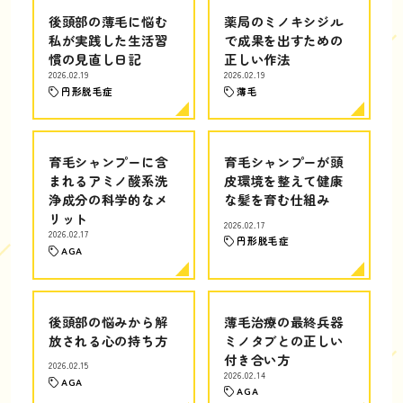
後頭部の薄毛に悩む
薬局のミノキシジル
私が実践した生活習
で成果を出すための
慣の見直し日記
正しい作法
2026.02.19
2026.02.19
円形脱毛症
薄毛
育毛シャンプーに含
育毛シャンプーが頭
まれるアミノ酸系洗
皮環境を整えて健康
浄成分の科学的なメ
な髪を育む仕組み
リット
2026.02.17
2026.02.17
円形脱毛症
AGA
後頭部の悩みから解
薄毛治療の最終兵器
放される心の持ち方
ミノタブとの正しい
付き合い方
2026.02.15
2026.02.14
AGA
AGA