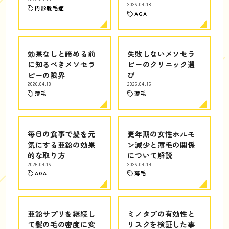
2026.04.18
円形脱毛症
AGA
効果なしと諦める前
失敗しないメソセラ
に知るべきメソセラ
ピーのクリニック選
ピーの限界
び
2026.04.18
2026.04.16
薄毛
薄毛
毎日の食事で髪を元
更年期の女性ホルモ
気にする亜鉛の効果
ン減少と薄毛の関係
的な取り方
について解説
2026.04.16
2026.04.14
AGA
薄毛
亜鉛サプリを継続し
ミノタブの有効性と
て髪の毛の密度に変
リスクを検証した事