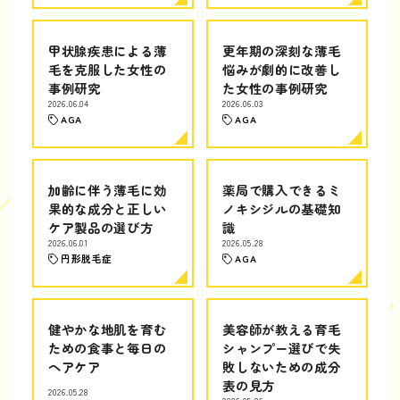
甲状腺疾患による薄
更年期の深刻な薄毛
毛を克服した女性の
悩みが劇的に改善し
事例研究
た女性の事例研究
2026.06.04
2026.06.03
AGA
AGA
加齢に伴う薄毛に効
薬局で購入できるミ
果的な成分と正しい
ノキシジルの基礎知
ケア製品の選び方
識
2026.06.01
2026.05.28
円形脱毛症
AGA
健やかな地肌を育む
美容師が教える育毛
ための食事と毎日の
シャンプー選びで失
ヘアケア
敗しないための成分
表の見方
2026.05.28