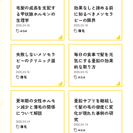
毛髪の成長を支配す
効果なしと諦める前
る甲状腺ホルモンの
に知るべきメソセラ
生理学
ピーの限界
2026.04.18
2026.04.18
AGA
薄毛
失敗しないメソセラ
毎日の食事で髪を元
ピーのクリニック選
気にする亜鉛の効果
び
的な取り方
2026.04.16
2026.04.16
薄毛
AGA
更年期の女性ホルモ
亜鉛サプリを継続し
ン減少と薄毛の関係
て髪の毛の密度に変
について解説
化が現れた事例の研
究
2026.04.14
2026.04.14
薄毛
AGA