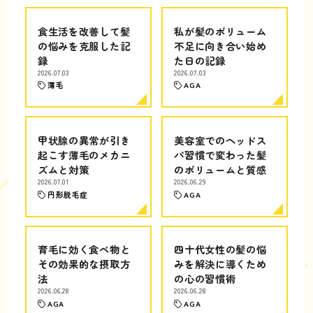
食生活を改善して髪
私が髪のボリューム
の悩みを克服した記
不足に向き合い始め
録
た日の記録
2026.07.03
2026.07.03
薄毛
AGA
甲状腺の異常が引き
美容室でのヘッドス
起こす薄毛のメカニ
パ習慣で変わった髪
ズムと対策
のボリュームと質感
2026.07.01
2026.06.29
円形脱毛症
AGA
育毛に効く食べ物と
四十代女性の髪の悩
その効果的な摂取方
みを解決に導くため
法
の心の習慣術
2026.06.28
2026.06.28
AGA
AGA