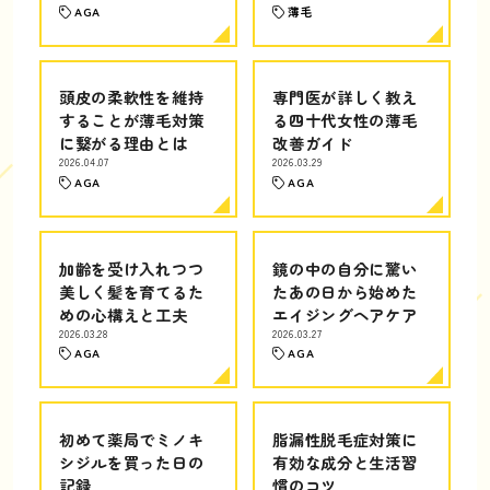
AGA
薄毛
頭皮の柔軟性を維持
専門医が詳しく教え
することが薄毛対策
る四十代女性の薄毛
に繋がる理由とは
改善ガイド
2026.04.07
2026.03.29
AGA
AGA
加齢を受け入れつつ
鏡の中の自分に驚い
美しく髪を育てるた
たあの日から始めた
めの心構えと工夫
エイジングヘアケア
2026.03.28
2026.03.27
AGA
AGA
初めて薬局でミノキ
脂漏性脱毛症対策に
シジルを買った日の
有効な成分と生活習
記録
慣のコツ