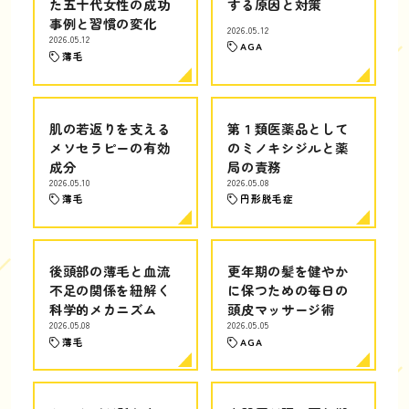
た五十代女性の成功
する原因と対策
事例と習慣の変化
2026.05.12
2026.05.12
AGA
薄毛
肌の若返りを支える
第１類医薬品として
メソセラピーの有効
のミノキシジルと薬
成分
局の責務
2026.05.10
2026.05.08
薄毛
円形脱毛症
後頭部の薄毛と血流
更年期の髪を健やか
不足の関係を紐解く
に保つための毎日の
科学的メカニズム
頭皮マッサージ術
2026.05.08
2026.05.05
薄毛
AGA