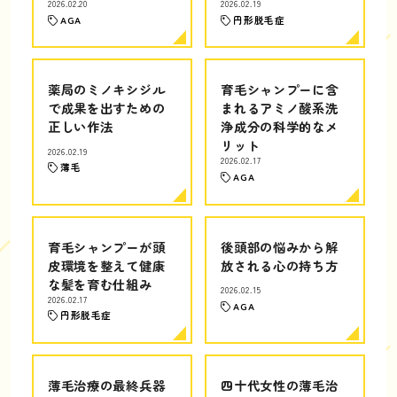
2026.02.20
2026.02.19
AGA
円形脱毛症
薬局のミノキシジル
育毛シャンプーに含
で成果を出すための
まれるアミノ酸系洗
正しい作法
浄成分の科学的なメ
リット
2026.02.19
2026.02.17
薄毛
AGA
育毛シャンプーが頭
後頭部の悩みから解
皮環境を整えて健康
放される心の持ち方
な髪を育む仕組み
2026.02.15
2026.02.17
AGA
円形脱毛症
薄毛治療の最終兵器
四十代女性の薄毛治