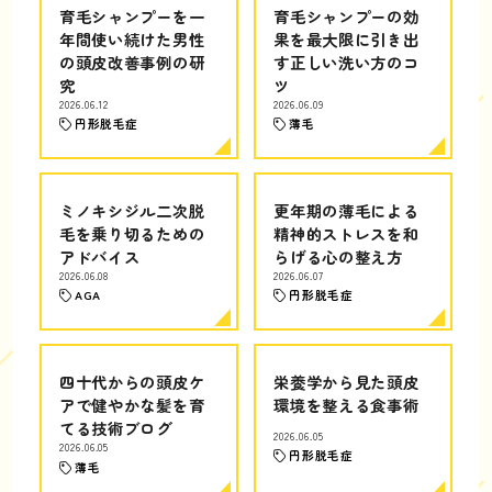
育毛シャンプーを一
育毛シャンプーの効
年間使い続けた男性
果を最大限に引き出
の頭皮改善事例の研
す正しい洗い方のコ
究
ツ
2026.06.12
2026.06.09
円形脱毛症
薄毛
ミノキシジル二次脱
更年期の薄毛による
毛を乗り切るための
精神的ストレスを和
アドバイス
らげる心の整え方
2026.06.08
2026.06.07
AGA
円形脱毛症
四十代からの頭皮ケ
栄養学から見た頭皮
アで健やかな髪を育
環境を整える食事術
てる技術ブログ
2026.06.05
2026.06.05
円形脱毛症
薄毛