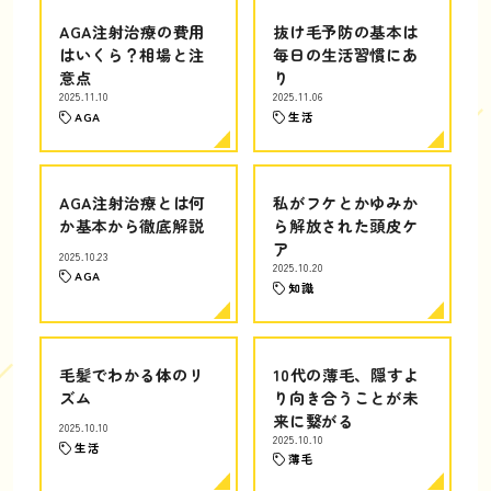
AGA注射治療の費用
抜け毛予防の基本は
はいくら？相場と注
毎日の生活習慣にあ
意点
り
2025.11.10
2025.11.06
AGA
生活
AGA注射治療とは何
私がフケとかゆみか
か基本から徹底解説
ら解放された頭皮ケ
ア
2025.10.23
2025.10.20
AGA
知識
毛髪でわかる体のリ
10代の薄毛、隠すよ
ズム
り向き合うことが未
来に繋がる
2025.10.10
2025.10.10
生活
薄毛