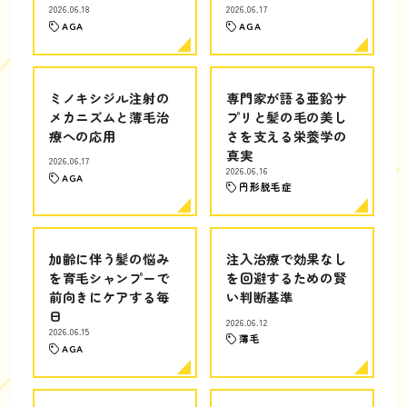
2026.06.18
2026.06.17
AGA
AGA
ミノキシジル注射の
専門家が語る亜鉛サ
メカニズムと薄毛治
プリと髪の毛の美し
療への応用
さを支える栄養学の
真実
2026.06.17
2026.06.16
AGA
円形脱毛症
加齢に伴う髪の悩み
注入治療で効果なし
を育毛シャンプーで
を回避するための賢
前向きにケアする毎
い判断基準
日
2026.06.12
2026.06.15
薄毛
AGA