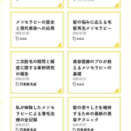
メソセラピーの歴史
髪の悩みに応える毛
と現代美容への応用
髪再生メソセラピー
2026.07.30
2026.07.28
AGA
AGA
二次脱毛の期間と頻
美容医療のプロが教
度に関する事例研究
えるメソセラピーの
の報告
基礎
2026.07.28
2026.07.27
円形脱毛症
AGA
私が体験したメソセ
髪の若々しさを維持
ラピーによる薄毛治
するための最新の美
療の全記録
容テクニック
2026.07.27
2026.07.27
円形脱毛症
円形脱毛症