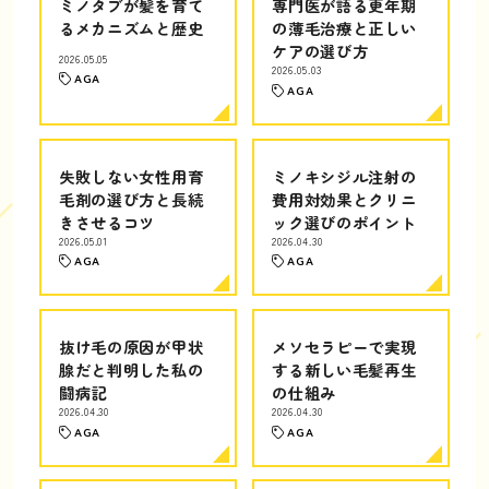
ミノタブが髪を育て
専門医が語る更年期
るメカニズムと歴史
の薄毛治療と正しい
ケアの選び方
2026.05.05
2026.05.03
AGA
AGA
失敗しない女性用育
ミノキシジル注射の
毛剤の選び方と長続
費用対効果とクリニ
きさせるコツ
ック選びのポイント
2026.05.01
2026.04.30
AGA
AGA
抜け毛の原因が甲状
メソセラピーで実現
腺だと判明した私の
する新しい毛髪再生
闘病記
の仕組み
2026.04.30
2026.04.30
AGA
AGA