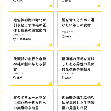
AGA
薄毛
毛包幹細胞の老化が
髪を育てるために選
引き起こす薄毛の正
びたい毎日の食材
体と最新の研究動向
2026.02.23
2026.02.24
AGA
円形脱毛症
後頭部の血行と自律
後頭部の薄毛を克服
神経が髪に与える影
したある男性の具体
響
的な改善事例紹介
2026.02.22
2026.02.21
薄毛
AGA
髪のボリューム不足
後頭部の薄毛に悩む
に悩む四十代女性へ
私が実践した生活習
の実用的な助言
慣の見直し日記