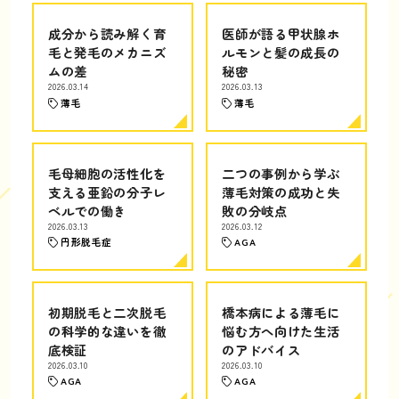
成分から読み解く育
医師が語る甲状腺ホ
毛と発毛のメカニズ
ルモンと髪の成長の
ムの差
秘密
2026.03.14
2026.03.13
薄毛
薄毛
毛母細胞の活性化を
二つの事例から学ぶ
支える亜鉛の分子レ
薄毛対策の成功と失
ベルでの働き
敗の分岐点
2026.03.13
2026.03.12
円形脱毛症
AGA
初期脱毛と二次脱毛
橋本病による薄毛に
の科学的な違いを徹
悩む方へ向けた生活
底検証
のアドバイス
2026.03.10
2026.03.10
AGA
AGA