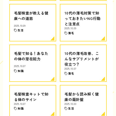
毛髪検査が教える健
10代の薄毛対策で知
康への道筋
っておきたいNG行動
と注意点
2025.10.09
2025.10.09
生活
薄毛
毛髪で知る！あなた
10代の薄毛改善、こ
の体の潜在能力
んなサプリメントが
役立つ？
2025.10.07
2025.10.07
知識
薄毛
毛髪検査キットで知
毛髪から読み解く健
る体のサイン
康の羅針盤
2025.10.07
2025.10.03
知識
生活