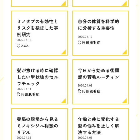
ミノタブの有効性と
自分の体質を科学的
リスクを検証した事
に分析する重要性
例研究
2026.04.13
2026.04.13
円形脱毛症
AGA
髪が抜ける時に確認
今日から始める後頭
したい甲状腺のセル
部の育毛ルーティン
フチェック
2026.04.09
2026.04.11
円形脱毛症
円形脱毛症
薬局の現場から見る
年齢と共に変化する
ミノキシジル相談の
髪の悩みを正しく解
リアル
決する方法
2026.04.08
2026.04.08