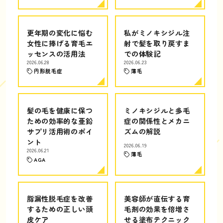
更年期の変化に悩む
私がミノキシジル注
女性に捧げる育毛エ
射で髪を取り戻すま
ッセンスの活用法
での体験記
2026.06.28
2026.06.23
円形脱毛症
薄毛
髪の毛を健康に保つ
ミノキシジルと多毛
ための効率的な亜鉛
症の関係性とメカニ
サプリ活用術のポイ
ズムの解説
ント
2026.06.19
2026.06.21
薄毛
AGA
脂漏性脱毛症を改善
美容師が直伝する育
するための正しい頭
毛剤の効果を倍増さ
皮ケア
せる塗布テクニック