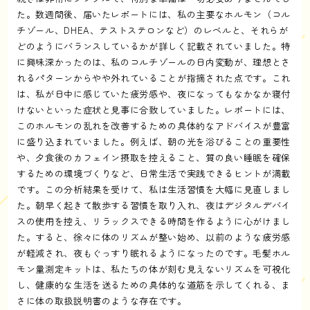
た。数週間後、届いたレポートには、私の主要なホルモン（コル
チゾール、DHEA、テストステロンなど）のレベルと、それらが
どのようにバランスしているかが詳しく記載されていました。特
に興味深かったのは、私のコルチゾールの日内変動が、理想とさ
れるパターンからやや外れていることが指摘された点です。これ
は、私が日中に感じていた疲労感や、夜になってもなかなか寝付
けないといった症状と見事に合致していました。レポートには、
このホルモンの乱れを改善するための具体的なアドバイスが豊富
に盛り込まれていました。例えば、朝の光を浴びることの重要性
や、夕食後のカフェイン摂取を控えること、質の良い睡眠を確保
するための環境づくりなど、日常生活で実践できるヒントが満載
です。この分析結果を受けて、私は生活習慣を大幅に見直しまし
た。朝早く起きて散歩する習慣を取り入れ、夜はデジタルデバイ
スの使用を控え、リラックスできる時間を作るように心がけまし
た。すると、徐々に体のリズムが整い始め、以前のような疲労感
が軽減され、夜もぐっすり眠れるようになったのです。毛髪ホル
モン量測定キットは、私たちの体が刻む見えないリズムを可視化
し、健康的な生活を送るための具体的な道筋を示してくれる、ま
さに体の取扱説明書のような存在です。