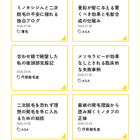
ミノキシジルと二次
亜鉛が髪に与える驚
脱毛の不安に揺れる
くべき効果と毛髪合
独白ブログ
成の仕組み
2026.07.08
2026.07.06
薄毛
AGA
合わせ鏡で絶望した
メソセラピーが効果
私の後頭部克服記
なしとされる臨床的
な失敗事例
2026.07.06
2026.07.05
円形脱毛症
AGA
二次脱毛を恐れず理
最新の発毛理論から
想の発毛を手に入れ
読み解くミノタブの
るための総括
正体
2026.07.05
2026.07.04
AGA
円形脱毛症