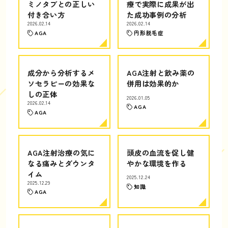
ミノタブとの正しい
療で実際に成果が出
付き合い方
た成功事例の分析
2026.02.14
2026.02.14
AGA
円形脱毛症
成分から分析するメ
AGA注射と飲み薬の
ソセラピーの効果な
併用は効果的か
しの正体
2026.01.05
2026.02.14
AGA
AGA
AGA注射治療の気に
頭皮の血流を促し健
なる痛みとダウンタ
やかな環境を作る
イム
2025.12.24
2025.12.29
知識
AGA