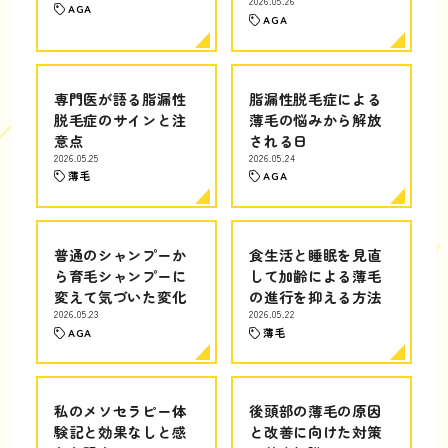
2026.05.26
AGA
AGA
専門医が語る脂漏性
脂漏性脱毛症による
脱毛症のサインと注
薄毛の悩みから解放
意点
される日
2026.05.25
2026.05.24
薄毛
AGA
普通のシャンプーか
食生活と睡眠を見直
ら育毛シャンプーに
して加齢による薄毛
変えて気づいた変化
の進行を抑える方法
2026.05.23
2026.05.22
AGA
薄毛
私のメソセラピー体
後頭部の薄毛の原因
験記と効果なしと感
と改善に向けた対策