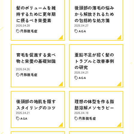
髪のボリュームを維
後頭部の薄毛の悩み
持するために更年期
から解放されるため
に摂るべき栄養素
の包括的な処方箋
2026.04.28
2026.04.27
円形脱毛症
AGA
育毛を促進する食べ
亜鉛不足が招く髪の
物と栄養の基礎知識
トラブルと改善事例
の研究
2026.04.26
2026.04.21
円形脱毛症
AGA
後頭部の地肌を隠す
理想の体型を作る脂
スタイリングのコツ
肪溶解メソセラピー
2026.04.21
2026.04.18
AGA
円形脱毛症