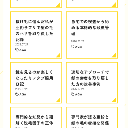
抜け毛に悩んだ私が
自宅での検査から始
亜鉛サプリで髪の毛
める本格的な頭皮管
のハリを取り戻した
理
記録
2026.07.26
2026.07.27
AGA
AGA
鏡を見るのが楽しく
適切なアプローチで
なったミノタブ服用
髪の密度を取り戻し
日記
た方の改善事例
2026.07.26
2026.07.24
AGA
AGA
専門的な知見から紐
専門家が語る亜鉛と
解く脱毛因子の正体
髪の毛の密接な関係
2026.07.22
2026.07.20