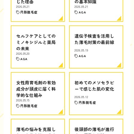
じた理由
の基本知識
2026.05.21
2026.05.21
円形脱毛症
AGA
セルフケアとしての
遺伝子検査を活用し
ミノキシジルと薬局
た薄毛対策の最前線
の未来
2026.05.19
2026.05.20
AGA
AGA
女性用育毛剤の有効
初めてのメソセラピ
成分が頭皮に届く科
ーで感じた肌の変化
学的な仕組み
2026.05.12
2026.05.15
円形脱毛症
円形脱毛症
薄毛の悩みを克服し
後頭部の薄毛が進行