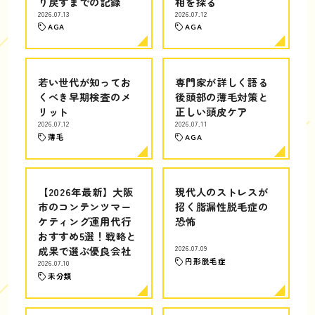
り戻すまでの記録
相を探る
2026.07.13
2026.07.12
AGA
AGA
若い世代が知ってお
専門家が詳しく語る
くべき早期検査のメ
後頭部の薄毛対策と
リット
正しい頭皮ケア
2026.07.12
2026.07.11
薄毛
AGA
【2026年最新】大阪
現代人のストレスが
市のコンテンツマー
招く脂漏性脱毛症の
ケティング運用代行
恐怖
おすすめ5選！戦略と
成果で選ぶ優良会社
2026.07.09
円形脱毛症
2026.07.10
未分類