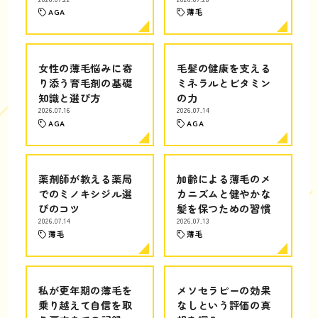
AGA
薄毛
女性の薄毛悩みに寄
毛髪の健康を支える
り添う育毛剤の基礎
ミネラルとビタミン
知識と選び方
の力
2026.07.16
2026.07.14
AGA
AGA
薬剤師が教える薬局
加齢による薄毛のメ
でのミノキシジル選
カニズムと健やかな
びのコツ
髪を保つための習慣
2026.07.14
2026.07.13
薄毛
薄毛
私が更年期の薄毛を
メソセラピーの効果
乗り越えて自信を取
なしという評価の真