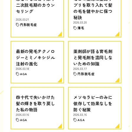
二次脱毛期のカウン
プリを取り入れて髪
セリング
の毛を健やかに保つ
秘訣
2026.03.21
2026.03.20
円形脱毛症
薄毛
最新の発毛テクノロ
薬剤師が語る育毛剤
ジーとミノキシジル
と発毛剤を混同しな
注射の進化
いための知識
2026.03.18
2026.03.17
AGA
円形脱毛症
四十代で失いかけた
メソセラピーのみに
髪の輝きを取り戻し
依存して効果なしを
た私の物語
防ぐ秘策
2026.03.16
2026.03.16
AGA
AGA