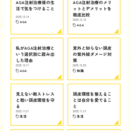
AGA注射治療後の生
AGA注射治療のメリ
活で気をつけること
ットとデメリットを
徹底比較
2025.12.14
2025.12.12
AGA
AGA
私がAGA注射治療と
意外と知らない頭皮
いう選択肢に踏み出
の紫外線ダメージ対
した理由
策
2025.12.11
2025.12.09
AGA
知識
見えない敵ストレス
頭皮環境を整えるこ
と戦い頭皮環境を守
とは自分を愛でるこ
る
と
2025.11.21
2025.11.21
生活
生活