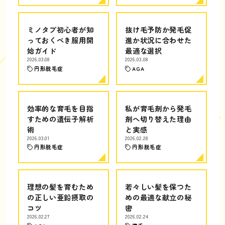
ミノタブ初心者が知
抜け毛予防か発毛促
っておくべき服用開
進か状況に合わせた
始ガイド
最適な選択
2026.03.08
2026.03.08
円形脱毛症
AGA
効率的な育毛を目指
私が育毛剤から発毛
すための遺伝子解析
剤へ切り替えた理由
術
と実感
2026.03.01
2026.02.28
円形脱毛症
円形脱毛症
理想の髪を育むため
若々しい髪を保つた
の正しい亜鉛摂取の
めの最適な献立の秘
コツ
密
2026.02.27
2026.02.24