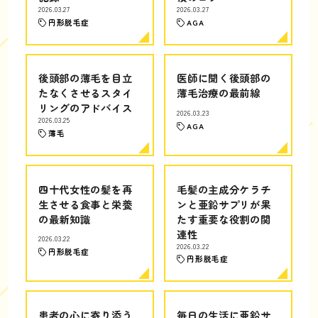
2026.03.27
2026.03.27
円形脱毛症
AGA
後頭部の薄毛を目立
医師に聞く後頭部の
たなくさせるスタイ
薄毛治療の最前線
リングのアドバイス
2026.03.23
2026.03.25
AGA
薄毛
四十代女性の髪を再
毛髪の主成分ケラチ
生させる食事と栄養
ンと亜鉛サプリが果
の最新知識
たす重要な役割の関
連性
2026.03.22
2026.03.22
円形脱毛症
円形脱毛症
患者の心に寄り添う
毎日の生活に亜鉛サ