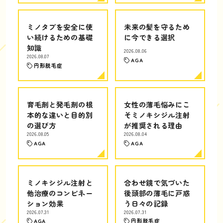
ミノタブを安全に使
未来の髪を守るため
い続けるための基礎
に今できる選択
知識
2026.08.06
2026.08.07
AGA
円形脱毛症
育毛剤と発毛剤の根
女性の薄毛悩みにこ
本的な違いと目的別
そミノキシジル注射
の選び方
が推奨される理由
2026.08.05
2026.08.04
AGA
AGA
ミノキシジル注射と
合わせ鏡で気づいた
他治療のコンビネー
後頭部の薄毛に戸惑
ション効果
う日々の記録
2026.07.31
2026.07.31
AGA
円形脱毛症