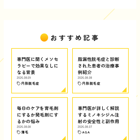
おすすめ記事
専門医に聞くメソセ
脂漏性脱毛症と診断
ラピーで効果なしに
された患者の治療事
なる背景
例紹介
2026.08.09
2026.08.08
円形脱毛症
円形脱毛症
毎日のケアを育毛剤
専門医が詳しく解説
にするか発毛剤にす
するミノキシジル注
るかの悩み
射の安全性と副作用
2026.08.08
2026.08.07
薄毛
AGA