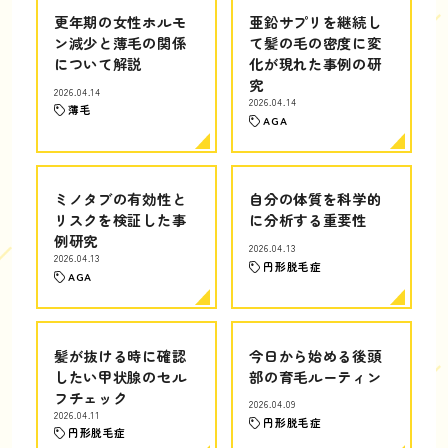
更年期の女性ホルモ
亜鉛サプリを継続し
ン減少と薄毛の関係
て髪の毛の密度に変
について解説
化が現れた事例の研
究
2026.04.14
2026.04.14
薄毛
AGA
ミノタブの有効性と
自分の体質を科学的
リスクを検証した事
に分析する重要性
例研究
2026.04.13
2026.04.13
円形脱毛症
AGA
髪が抜ける時に確認
今日から始める後頭
したい甲状腺のセル
部の育毛ルーティン
フチェック
2026.04.09
2026.04.11
円形脱毛症
円形脱毛症