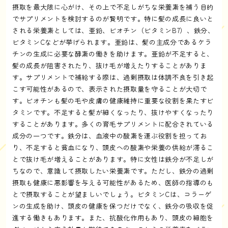
摂取を最大限に心がけ、その上で不足しがちな栄養素を補う目的
でサプリメントを検討するのが賢明です。特に髪の成長に良いと
される栄養素としては、亜鉛、ビオチン（ビタミンB7）、鉄分、
ビタミンCなどが挙げられます。亜鉛は、髪の主成分であるケラ
チンの生成に必要な酵素の働きを助けます。亜鉛が不足すると、
髪の成長が阻害されたり、抜け毛が増えたりすることがありま
す。サプリメントで補給する際は、過剰摂取は体調不良を引き起
こす可能性があるので、表示された摂取量を守ることが大切で
す。ビオチンも髪の毛や皮膚の健康維持に重要な役割を果たすビ
タミンです。不足すると髪が細くなったり、抜けやすくなったり
することがあります。多くの育毛サプリメントに配合されている
成分の一つです。鉄分は、血液中の酸素を運ぶ役割を担ってお
り、不足すると貧血になり、頭皮への酸素や栄養の供給が滞るこ
とで抜け毛が増えることがあります。特に女性は鉄分が不足しが
ちなので、意識して摂取したい栄養素です。ただし、鉄分の過剰
摂取も健康に悪影響を与える可能性があるため、医師の指導のも
とで摂取することが望ましいでしょう。ビタミンCは、コラーゲ
ンの生成を助け、頭皮の健康を保つだけでなく、鉄分の吸収を促
進する働きもあります。また、抗酸化作用もあり、頭皮の細胞を