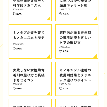
不足の関係を紐解く
に保つための毎日の
科学的メカニズム
頭皮マッサージ術
2026.05.08
2026.05.05
薄毛
AGA
ミノタブが髪を育て
専門医が語る更年期
るメカニズムと歴史
の薄毛治療と正しい
ケアの選び方
2026.05.05
2026.05.03
AGA
AGA
失敗しない女性用育
ミノキシジル注射の
毛剤の選び方と長続
費用対効果とクリニ
きさせるコツ
ック選びのポイント
2026.05.01
2026.04.30
AGA
AGA