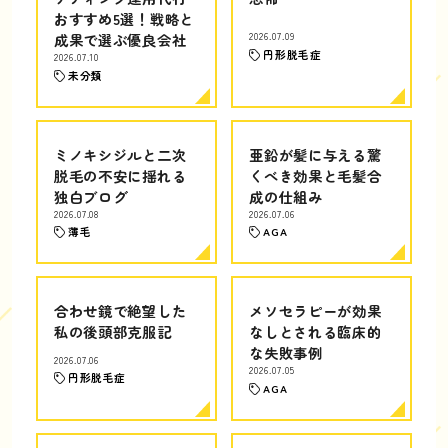
おすすめ5選！戦略と
成果で選ぶ優良会社
2026.07.09
円形脱毛症
2026.07.10
未分類
ミノキシジルと二次
亜鉛が髪に与える驚
脱毛の不安に揺れる
くべき効果と毛髪合
独白ブログ
成の仕組み
2026.07.08
2026.07.06
薄毛
AGA
合わせ鏡で絶望した
メソセラピーが効果
私の後頭部克服記
なしとされる臨床的
な失敗事例
2026.07.06
2026.07.05
円形脱毛症
AGA