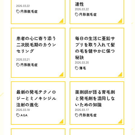
連性
2026.03.22
2026.03.22
円形脱毛症
円形脱毛症
患者の心に寄り添う
毎日の生活に亜鉛サ
二次脱毛期のカウン
プリを取り入れて髪
セリング
の毛を健やかに保つ
秘訣
2026.03.21
2026.03.20
円形脱毛症
薄毛
最新の発毛テクノロ
薬剤師が語る育毛剤
ジーとミノキシジル
と発毛剤を混同しな
注射の進化
いための知識
2026.03.18
2026.03.17
AGA
円形脱毛症