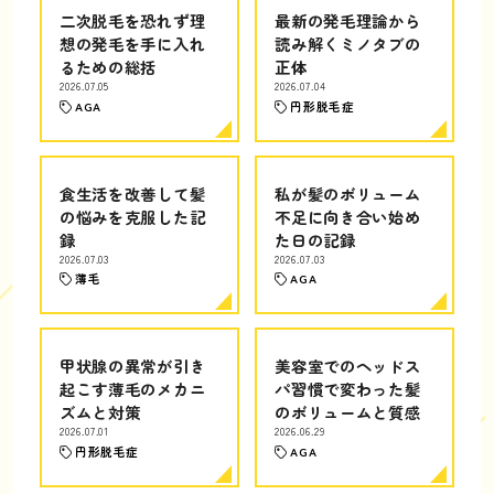
二次脱毛を恐れず理
最新の発毛理論から
想の発毛を手に入れ
読み解くミノタブの
るための総括
正体
2026.07.05
2026.07.04
AGA
円形脱毛症
食生活を改善して髪
私が髪のボリューム
の悩みを克服した記
不足に向き合い始め
録
た日の記録
2026.07.03
2026.07.03
薄毛
AGA
甲状腺の異常が引き
美容室でのヘッドス
起こす薄毛のメカニ
パ習慣で変わった髪
ズムと対策
のボリュームと質感
2026.07.01
2026.06.29
円形脱毛症
AGA