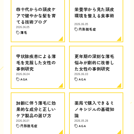
四十代からの頭皮ケ
栄養学から見た頭皮
アで健やかな髪を育
環境を整える食事術
てる技術ブログ
2026.06.05
2026.06.05
円形脱毛症
薄毛
甲状腺疾患による薄
更年期の深刻な薄毛
毛を克服した女性の
悩みが劇的に改善し
事例研究
た女性の事例研究
2026.06.04
2026.06.03
AGA
AGA
加齢に伴う薄毛に効
薬局で購入できるミ
果的な成分と正しい
ノキシジルの基礎知
ケア製品の選び方
識
2026.06.01
2026.05.28
円形脱毛症
AGA