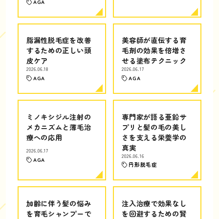
AGA
脂漏性脱毛症を改善
美容師が直伝する育
するための正しい頭
毛剤の効果を倍増さ
皮ケア
せる塗布テクニック
2026.06.18
2026.06.17
AGA
AGA
ミノキシジル注射の
専門家が語る亜鉛サ
メカニズムと薄毛治
プリと髪の毛の美し
療への応用
さを支える栄養学の
真実
2026.06.17
2026.06.16
AGA
円形脱毛症
加齢に伴う髪の悩み
注入治療で効果なし
を育毛シャンプーで
を回避するための賢