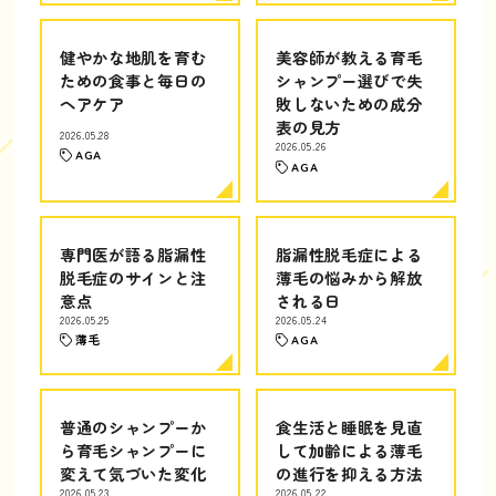
健やかな地肌を育む
美容師が教える育毛
ための食事と毎日の
シャンプー選びで失
ヘアケア
敗しないための成分
表の見方
2026.05.28
2026.05.26
AGA
AGA
専門医が語る脂漏性
脂漏性脱毛症による
脱毛症のサインと注
薄毛の悩みから解放
意点
される日
2026.05.25
2026.05.24
薄毛
AGA
普通のシャンプーか
食生活と睡眠を見直
ら育毛シャンプーに
して加齢による薄毛
変えて気づいた変化
の進行を抑える方法
2026.05.23
2026.05.22