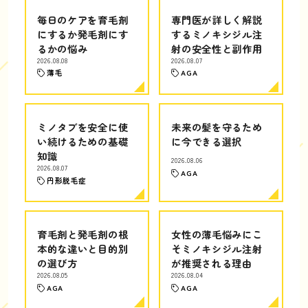
毎日のケアを育毛剤
専門医が詳しく解説
にするか発毛剤にす
するミノキシジル注
るかの悩み
射の安全性と副作用
2026.08.08
2026.08.07
薄毛
AGA
ミノタブを安全に使
未来の髪を守るため
い続けるための基礎
に今できる選択
知識
2026.08.06
2026.08.07
AGA
円形脱毛症
育毛剤と発毛剤の根
女性の薄毛悩みにこ
本的な違いと目的別
そミノキシジル注射
の選び方
が推奨される理由
2026.08.05
2026.08.04
AGA
AGA