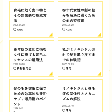
育毛に効く食べ物と
四十代女性の髪の悩
その効果的な摂取方
みを解決に導くため
法
の心の習慣術
2026.06.28
2026.06.28
AGA
AGA
更年期の変化に悩む
私がミノキシジル注
女性に捧げる育毛エ
射で髪を取り戻すま
ッセンスの活用法
での体験記
2026.06.28
2026.06.23
円形脱毛症
薄毛
髪の毛を健康に保つ
ミノキシジルと多毛
ための効率的な亜鉛
症の関係性とメカニ
サプリ活用術のポイ
ズムの解説
ント
2026.06.19
2026.06.21
薄毛