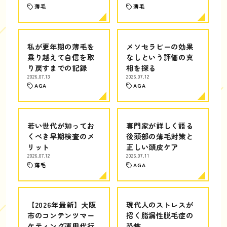
薄毛
薄毛
私が更年期の薄毛を
メソセラピーの効果
乗り越えて自信を取
なしという評価の真
り戻すまでの記録
相を探る
2026.07.13
2026.07.12
AGA
AGA
若い世代が知ってお
専門家が詳しく語る
くべき早期検査のメ
後頭部の薄毛対策と
リット
正しい頭皮ケア
2026.07.12
2026.07.11
薄毛
AGA
【2026年最新】大阪
現代人のストレスが
市のコンテンツマー
招く脂漏性脱毛症の
ケティング運用代行
恐怖