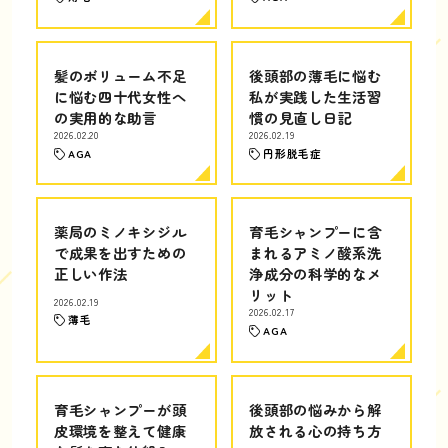
髪のボリューム不足
後頭部の薄毛に悩む
に悩む四十代女性へ
私が実践した生活習
の実用的な助言
慣の見直し日記
2026.02.20
2026.02.19
AGA
円形脱毛症
薬局のミノキシジル
育毛シャンプーに含
で成果を出すための
まれるアミノ酸系洗
正しい作法
浄成分の科学的なメ
リット
2026.02.19
2026.02.17
薄毛
AGA
育毛シャンプーが頭
後頭部の悩みから解
皮環境を整えて健康
放される心の持ち方