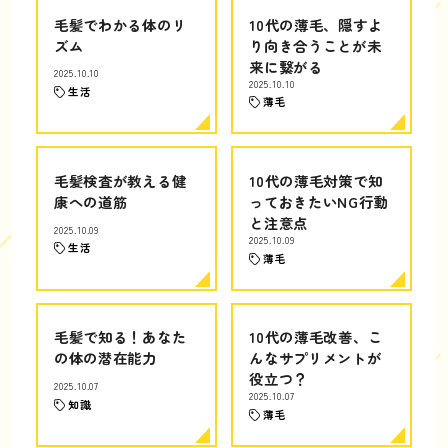
毛髪でわかる体のリ
10代の薄毛、隠すよ
ズム
り向き合うことが未
来に繋がる
2025.10.10
2025.10.10
生活
薄毛
毛髪検査が教える健
10代の薄毛対策で知
康への道筋
っておきたいNG行動
と注意点
2025.10.09
2025.10.09
生活
薄毛
毛髪で知る！あなた
10代の薄毛改善、こ
の体の潜在能力
んなサプリメントが
役立つ？
2025.10.07
2025.10.07
知識
薄毛