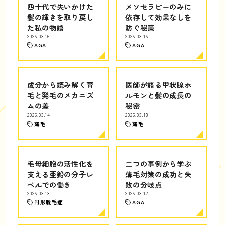
四十代で失いかけた
メソセラピーのみに
髪の輝きを取り戻し
依存して効果なしを
た私の物語
防ぐ秘策
2026.03.16
2026.03.16
AGA
AGA
成分から読み解く育
医師が語る甲状腺ホ
毛と発毛のメカニズ
ルモンと髪の成長の
ムの差
秘密
2026.03.14
2026.03.13
薄毛
薄毛
毛母細胞の活性化を
二つの事例から学ぶ
支える亜鉛の分子レ
薄毛対策の成功と失
ベルでの働き
敗の分岐点
2026.03.13
2026.03.12
円形脱毛症
AGA