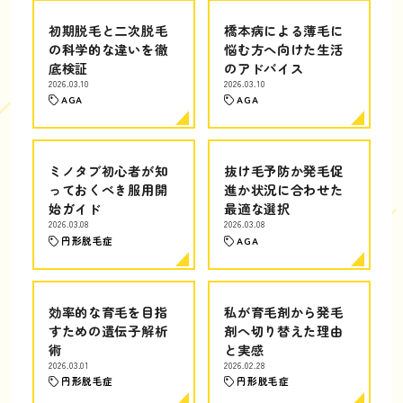
初期脱毛と二次脱毛
橋本病による薄毛に
の科学的な違いを徹
悩む方へ向けた生活
底検証
のアドバイス
2026.03.10
2026.03.10
AGA
AGA
ミノタブ初心者が知
抜け毛予防か発毛促
っておくべき服用開
進か状況に合わせた
始ガイド
最適な選択
2026.03.08
2026.03.08
円形脱毛症
AGA
効率的な育毛を目指
私が育毛剤から発毛
すための遺伝子解析
剤へ切り替えた理由
術
と実感
2026.03.01
2026.02.28
円形脱毛症
円形脱毛症