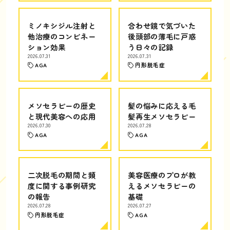
ミノキシジル注射と
合わせ鏡で気づいた
他治療のコンビネー
後頭部の薄毛に戸惑
ション効果
う日々の記録
2026.07.31
2026.07.31
AGA
円形脱毛症
メソセラピーの歴史
髪の悩みに応える毛
と現代美容への応用
髪再生メソセラピー
2026.07.30
2026.07.28
AGA
AGA
二次脱毛の期間と頻
美容医療のプロが教
度に関する事例研究
えるメソセラピーの
の報告
基礎
2026.07.28
2026.07.27
円形脱毛症
AGA