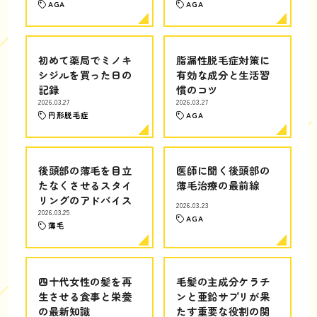
AGA
AGA
初めて薬局でミノキ
脂漏性脱毛症対策に
シジルを買った日の
有効な成分と生活習
記録
慣のコツ
2026.03.27
2026.03.27
円形脱毛症
AGA
後頭部の薄毛を目立
医師に聞く後頭部の
たなくさせるスタイ
薄毛治療の最前線
リングのアドバイス
2026.03.23
2026.03.25
AGA
薄毛
四十代女性の髪を再
毛髪の主成分ケラチ
生させる食事と栄養
ンと亜鉛サプリが果
の最新知識
たす重要な役割の関