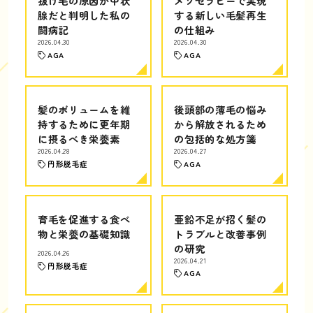
抜け毛の原因が甲状
メソセラピーで実現
腺だと判明した私の
する新しい毛髪再生
闘病記
の仕組み
2026.04.30
2026.04.30
AGA
AGA
髪のボリュームを維
後頭部の薄毛の悩み
持するために更年期
から解放されるため
に摂るべき栄養素
の包括的な処方箋
2026.04.28
2026.04.27
円形脱毛症
AGA
育毛を促進する食べ
亜鉛不足が招く髪の
物と栄養の基礎知識
トラブルと改善事例
の研究
2026.04.26
2026.04.21
円形脱毛症
AGA