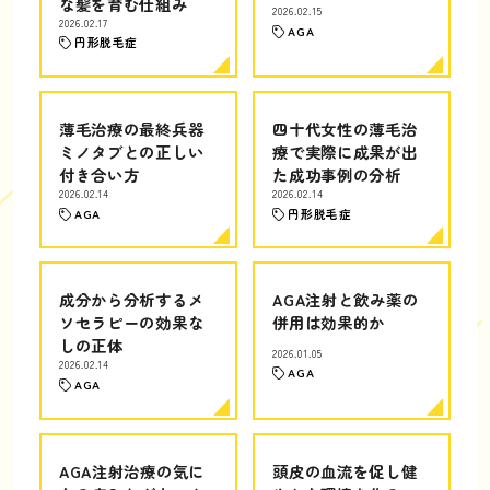
な髪を育む仕組み
2026.02.15
2026.02.17
AGA
円形脱毛症
薄毛治療の最終兵器
四十代女性の薄毛治
ミノタブとの正しい
療で実際に成果が出
付き合い方
た成功事例の分析
2026.02.14
2026.02.14
AGA
円形脱毛症
成分から分析するメ
AGA注射と飲み薬の
ソセラピーの効果な
併用は効果的か
しの正体
2026.01.05
2026.02.14
AGA
AGA
AGA注射治療の気に
頭皮の血流を促し健