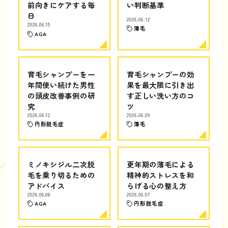
前向きにケアする毎
い判断基準
日
2026.06.12
2026.06.15
薄毛
AGA
育毛シャンプーを一
育毛シャンプーの効
年間使い続けた男性
果を最大限に引き出
の頭皮改善事例の研
す正しい洗い方のコ
究
ツ
2026.06.12
2026.06.09
円形脱毛症
薄毛
ミノキシジル二次脱
更年期の薄毛による
毛を乗り切るための
精神的ストレスを和
アドバイス
らげる心の整え方
2026.06.08
2026.06.07
AGA
円形脱毛症