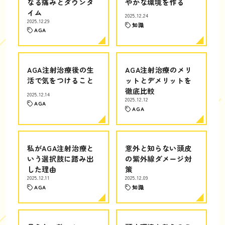
なる痛みとダウンタ
やかな環境を作る
イム
2025.12.24
2025.12.29
知識
AGA
AGA注射治療後の生
AGA注射治療のメリ
活で気をつけること
ットとデメリットを
徹底比較
2025.12.14
2025.12.12
AGA
AGA
私がAGA注射治療と
意外と知らない頭皮
いう選択肢に踏み出
の紫外線ダメージ対
した理由
策
2025.12.11
2025.12.09
AGA
知識