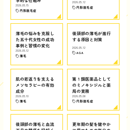
学的な仕組み
2026.05.12
2026.05.15
円形脱毛症
円形脱毛症
薄毛の悩みを克服し
後頭部の薄毛が進行
た五十代女性の成功
する原因と対策
事例と習慣の変化
2026.05.12
2026.05.12
AGA
薄毛
肌の若返りを支える
第１類医薬品として
メソセラピーの有効
のミノキシジルと薬
成分
局の責務
2026.05.10
2026.05.08
薄毛
円形脱毛症
後頭部の薄毛と血流
更年期の髪を健やか