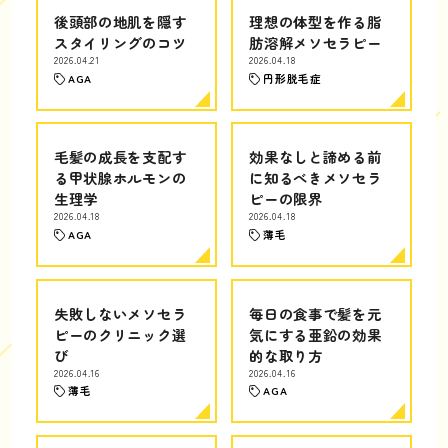
後頭部の地肌を隠す
理想の体型を作る脂
スタイリングのコツ
肪溶解メソセラピー
2026.04.21
2026.04.18
AGA
円形脱毛症
毛髪の成長を支配す
効果なしと諦める前
る甲状腺ホルモンの
に知るべきメソセラ
生理学
ピーの限界
2026.04.18
2026.04.18
AGA
薄毛
失敗しないメソセラ
毎日の食事で髪を元
ピーのクリニック選
気にする亜鉛の効果
び
的な取り方
2026.04.16
2026.04.16
薄毛
AGA