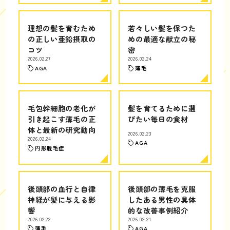
理想の髪を育むため
若々しい髪を保つた
の正しい亜鉛摂取の
めの最適な献立の秘
コツ
密
2026.02.27
2026.02.24
AGA
薄毛
毛包幹細胞の老化が
髪を育てるために選
引き起こす薄毛の正
びたい毎日の食材
体と最新の研究動向
2026.02.23
2026.02.24
AGA
円形脱毛症
後頭部の血行と自律
後頭部の薄毛を克服
神経が髪に与える影
したある男性の具体
響
的な改善事例紹介
2026.02.22
2026.02.21
薄毛
AGA