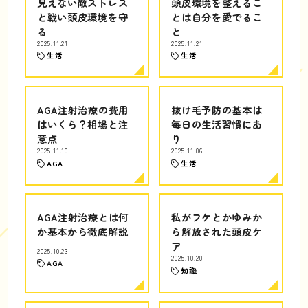
見えない敵ストレス
頭皮環境を整えるこ
と戦い頭皮環境を守
とは自分を愛でるこ
る
と
2025.11.21
2025.11.21
生活
生活
AGA注射治療の費用
抜け毛予防の基本は
はいくら？相場と注
毎日の生活習慣にあ
意点
り
2025.11.10
2025.11.06
AGA
生活
AGA注射治療とは何
私がフケとかゆみか
か基本から徹底解説
ら解放された頭皮ケ
ア
2025.10.23
2025.10.20
AGA
知識