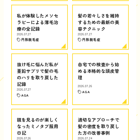
私が体験したメソセ
髪の若々しさを維持
ラピーによる薄毛治
するための最新の美
療の全記録
容テクニック
2026.07.27
2026.07.27
円形脱毛症
円形脱毛症
抜け毛に悩んだ私が
自宅での検査から始
亜鉛サプリで髪の毛
める本格的な頭皮管
のハリを取り戻した
理
記録
2026.07.26
2026.07.27
AGA
AGA
鏡を見るのが楽しく
適切なアプローチで
なったミノタブ服用
髪の密度を取り戻し
日記
た方の改善事例
2026.07.26
2026.07.24