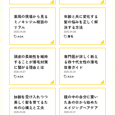
薬局の現場から見る
年齢と共に変化する
ミノキシジル相談の
髪の悩みを正しく解
リアル
決する方法
2026.04.08
2026.04.08
AGA
薄毛
頭皮の柔軟性を維持
専門医が詳しく教え
することが薄毛対策
る四十代女性の薄毛
に繋がる理由とは
改善ガイド
2026.04.07
2026.03.29
AGA
AGA
加齢を受け入れつつ
鏡の中の自分に驚い
美しく髪を育てるた
たあの日から始めた
めの心構えと工夫
エイジングヘアケア
2026.03.28
2026.03.27