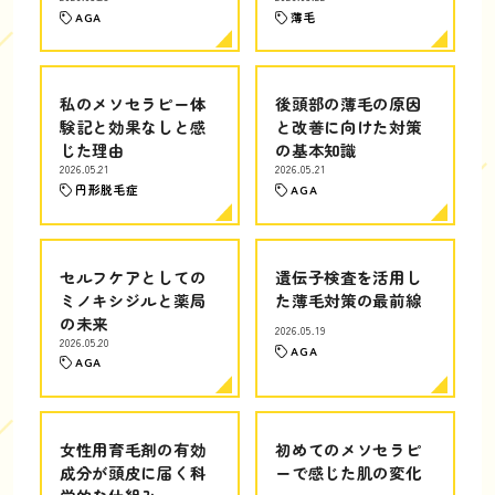
AGA
薄毛
私のメソセラピー体
後頭部の薄毛の原因
験記と効果なしと感
と改善に向けた対策
じた理由
の基本知識
2026.05.21
2026.05.21
円形脱毛症
AGA
セルフケアとしての
遺伝子検査を活用し
ミノキシジルと薬局
た薄毛対策の最前線
の未来
2026.05.19
2026.05.20
AGA
AGA
女性用育毛剤の有効
初めてのメソセラピ
成分が頭皮に届く科
ーで感じた肌の変化