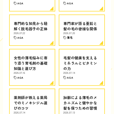
AGA
AGA
専門的な知見から紐
専門家が語る亜鉛と
解く脱毛因子の正体
髪の毛の密接な関係
2026.07.22
2026.07.20
AGA
薄毛
女性の薄毛悩みに寄
毛髪の健康を支える
り添う育毛剤の基礎
ミネラルとビタミン
知識と選び方
の力
2026.07.16
2026.07.14
AGA
AGA
薬剤師が教える薬局
加齢による薄毛のメ
でのミノキシジル選
カニズムと健やかな
びのコツ
髪を保つための習慣
2026.07.14
2026.07.13