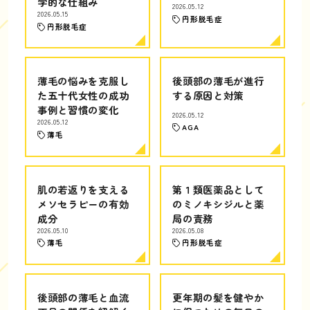
学的な仕組み
2026.05.12
2026.05.15
円形脱毛症
円形脱毛症
薄毛の悩みを克服し
後頭部の薄毛が進行
た五十代女性の成功
する原因と対策
事例と習慣の変化
2026.05.12
2026.05.12
AGA
薄毛
肌の若返りを支える
第１類医薬品として
メソセラピーの有効
のミノキシジルと薬
成分
局の責務
2026.05.10
2026.05.08
薄毛
円形脱毛症
後頭部の薄毛と血流
更年期の髪を健やか