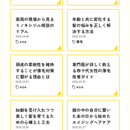
薬局の現場から見る
年齢と共に変化する
ミノキシジル相談の
髪の悩みを正しく解
リアル
決する方法
2026.04.08
2026.04.08
AGA
薄毛
頭皮の柔軟性を維持
専門医が詳しく教え
することが薄毛対策
る四十代女性の薄毛
に繋がる理由とは
改善ガイド
2026.04.07
2026.03.29
AGA
AGA
加齢を受け入れつつ
鏡の中の自分に驚い
美しく髪を育てるた
たあの日から始めた
めの心構えと工夫
エイジングヘアケア
2026.03.28
2026.03.27