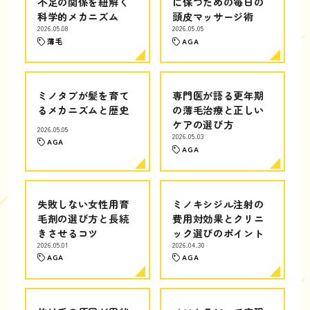
不足の関係を紐解く
に保つための毎日の
科学的メカニズム
頭皮マッサージ術
2026.05.08
2026.05.05
薄毛
AGA
ミノタブが髪を育て
専門医が語る更年期
るメカニズムと歴史
の薄毛治療と正しい
ケアの選び方
2026.05.05
2026.05.03
AGA
AGA
失敗しない女性用育
ミノキシジル注射の
毛剤の選び方と長続
費用対効果とクリニ
きさせるコツ
ック選びのポイント
2026.05.01
2026.04.30
AGA
AGA