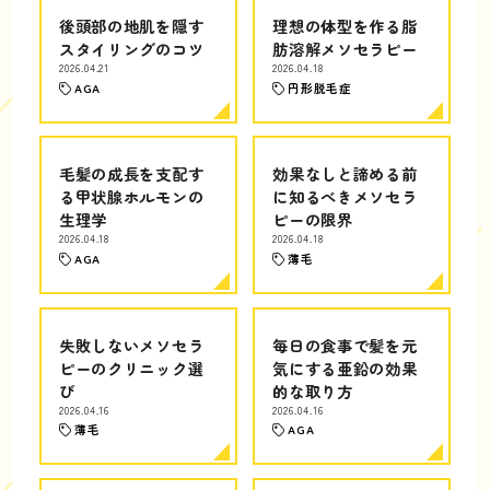
後頭部の地肌を隠す
理想の体型を作る脂
スタイリングのコツ
肪溶解メソセラピー
2026.04.21
2026.04.18
AGA
円形脱毛症
毛髪の成長を支配す
効果なしと諦める前
る甲状腺ホルモンの
に知るべきメソセラ
生理学
ピーの限界
2026.04.18
2026.04.18
AGA
薄毛
失敗しないメソセラ
毎日の食事で髪を元
ピーのクリニック選
気にする亜鉛の効果
び
的な取り方
2026.04.16
2026.04.16
薄毛
AGA