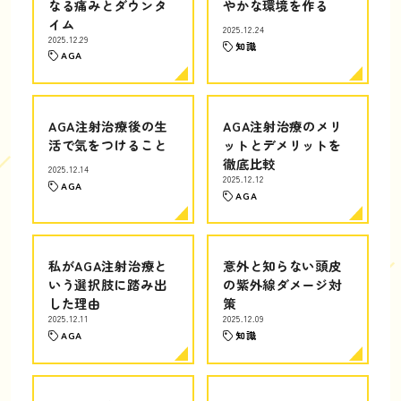
なる痛みとダウンタ
やかな環境を作る
イム
2025.12.24
2025.12.29
知識
AGA
AGA注射治療後の生
AGA注射治療のメリ
活で気をつけること
ットとデメリットを
徹底比較
2025.12.14
2025.12.12
AGA
AGA
私がAGA注射治療と
意外と知らない頭皮
いう選択肢に踏み出
の紫外線ダメージ対
した理由
策
2025.12.11
2025.12.09
AGA
知識