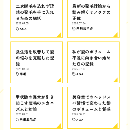
二次脱毛を恐れず理
最新の発毛理論から
想の発毛を手に入れ
読み解くミノタブの
るための総括
正体
2026.07.05
2026.07.04
AGA
円形脱毛症
食生活を改善して髪
私が髪のボリューム
の悩みを克服した記
不足に向き合い始め
録
た日の記録
2026.07.03
2026.07.03
薄毛
AGA
甲状腺の異常が引き
美容室でのヘッドス
起こす薄毛のメカニ
パ習慣で変わった髪
ズムと対策
のボリュームと質感
2026.07.01
2026.06.29
円形脱毛症
AGA