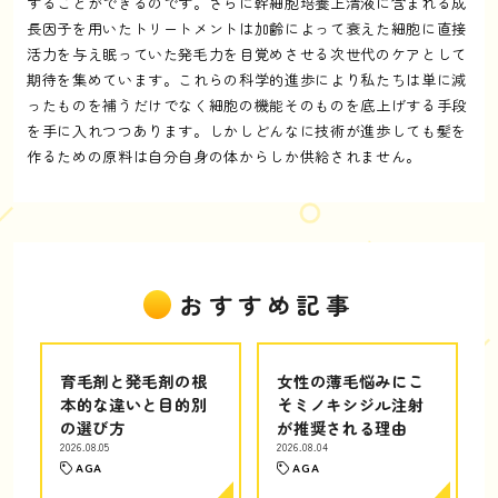
することができるのです。さらに幹細胞培養上清液に含まれる成
長因子を用いたトリートメントは加齢によって衰えた細胞に直接
活力を与え眠っていた発毛力を目覚めさせる次世代のケアとして
期待を集めています。これらの科学的進歩により私たちは単に減
ったものを補うだけでなく細胞の機能そのものを底上げする手段
を手に入れつつあります。しかしどんなに技術が進歩しても髪を
作るための原料は自分自身の体からしか供給されません。
おすすめ記事
育毛剤と発毛剤の根
女性の薄毛悩みにこ
本的な違いと目的別
そミノキシジル注射
の選び方
が推奨される理由
2026.08.05
2026.08.04
AGA
AGA