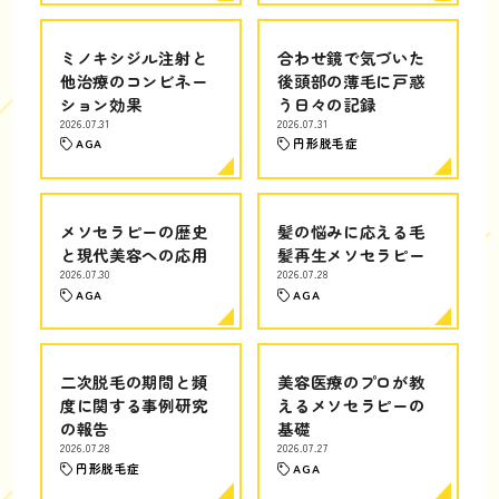
ミノキシジル注射と
合わせ鏡で気づいた
他治療のコンビネー
後頭部の薄毛に戸惑
ション効果
う日々の記録
2026.07.31
2026.07.31
AGA
円形脱毛症
メソセラピーの歴史
髪の悩みに応える毛
と現代美容への応用
髪再生メソセラピー
2026.07.30
2026.07.28
AGA
AGA
二次脱毛の期間と頻
美容医療のプロが教
度に関する事例研究
えるメソセラピーの
の報告
基礎
2026.07.28
2026.07.27
円形脱毛症
AGA