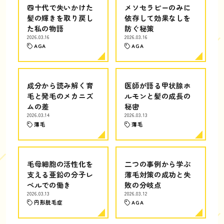
四十代で失いかけた
メソセラピーのみに
髪の輝きを取り戻し
依存して効果なしを
た私の物語
防ぐ秘策
2026.03.16
2026.03.16
AGA
AGA
成分から読み解く育
医師が語る甲状腺ホ
毛と発毛のメカニズ
ルモンと髪の成長の
ムの差
秘密
2026.03.14
2026.03.13
薄毛
薄毛
毛母細胞の活性化を
二つの事例から学ぶ
支える亜鉛の分子レ
薄毛対策の成功と失
ベルでの働き
敗の分岐点
2026.03.13
2026.03.12
円形脱毛症
AGA