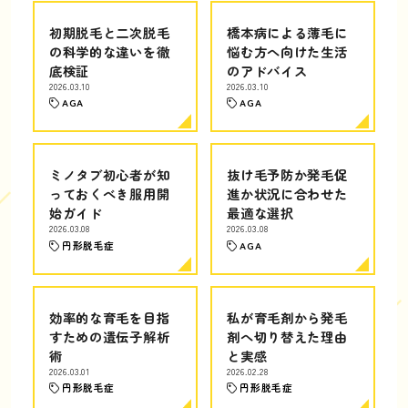
初期脱毛と二次脱毛
橋本病による薄毛に
の科学的な違いを徹
悩む方へ向けた生活
底検証
のアドバイス
2026.03.10
2026.03.10
AGA
AGA
ミノタブ初心者が知
抜け毛予防か発毛促
っておくべき服用開
進か状況に合わせた
始ガイド
最適な選択
2026.03.08
2026.03.08
円形脱毛症
AGA
効率的な育毛を目指
私が育毛剤から発毛
すための遺伝子解析
剤へ切り替えた理由
術
と実感
2026.03.01
2026.02.28
円形脱毛症
円形脱毛症