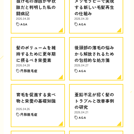
抜け毛の原因が甲状
メソセラピーで実現
腺だと判明した私の
する新しい毛髪再生
闘病記
の仕組み
2026.04.30
2026.04.30
AGA
AGA
髪のボリュームを維
後頭部の薄毛の悩み
持するために更年期
から解放されるため
に摂るべき栄養素
の包括的な処方箋
2026.04.28
2026.04.27
円形脱毛症
AGA
育毛を促進する食べ
亜鉛不足が招く髪の
物と栄養の基礎知識
トラブルと改善事例
の研究
2026.04.26
2026.04.21
円形脱毛症
AGA