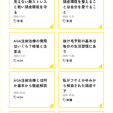
見えない敵ストレス
頭皮環境を整えるこ
と戦い頭皮環境を守
とは自分を愛でるこ
る
と
2025.11.21
2025.11.21
生活
生活
AGA注射治療の費用
抜け毛予防の基本は
はいくら？相場と注
毎日の生活習慣にあ
意点
り
2025.11.10
2025.11.06
AGA
生活
AGA注射治療とは何
私がフケとかゆみか
か基本から徹底解説
ら解放された頭皮ケ
ア
2025.10.23
2025.10.20
AGA
知識