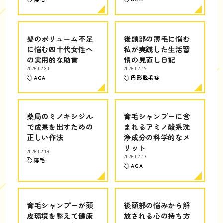
髪のボリューム不足
後頭部の薄毛に悩む
に悩む四十代女性へ
私が実践した生活習
の実用的な助言
慣の見直し日記
2026.02.20
2026.02.19
AGA
円形脱毛症
薬局のミノキシジル
育毛シャンプーに含
で成果を出すための
まれるアミノ酸系洗
正しい作法
浄成分の科学的なメ
リット
2026.02.19
2026.02.17
薄毛
AGA
育毛シャンプーが頭
後頭部の悩みから解
皮環境を整えて健康
放される心の持ち方