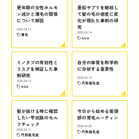
更年期の女性ホルモ
亜鉛サプリを継続し
ン減少と薄毛の関係
て髪の毛の密度に変
について解説
化が現れた事例の研
究
2026.04.14
2026.04.14
薄毛
AGA
ミノタブの有効性と
自分の体質を科学的
リスクを検証した事
に分析する重要性
例研究
2026.04.13
2026.04.13
円形脱毛症
AGA
髪が抜ける時に確認
今日から始める後頭
したい甲状腺のセル
部の育毛ルーティン
フチェック
2026.04.09
2026.04.11
円形脱毛症
円形脱毛症