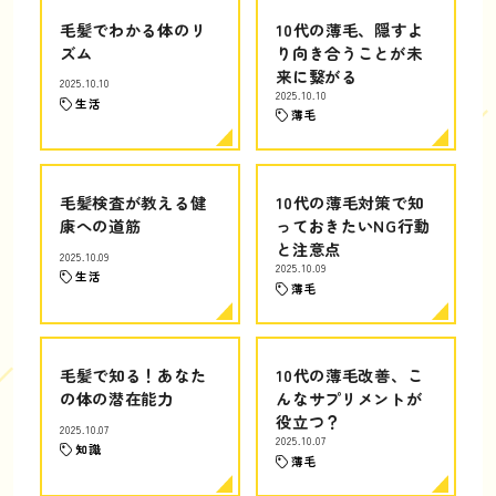
毛髪でわかる体のリ
10代の薄毛、隠すよ
ズム
り向き合うことが未
来に繋がる
2025.10.10
2025.10.10
生活
薄毛
毛髪検査が教える健
10代の薄毛対策で知
康への道筋
っておきたいNG行動
と注意点
2025.10.09
2025.10.09
生活
薄毛
毛髪で知る！あなた
10代の薄毛改善、こ
の体の潜在能力
んなサプリメントが
役立つ？
2025.10.07
2025.10.07
知識
薄毛