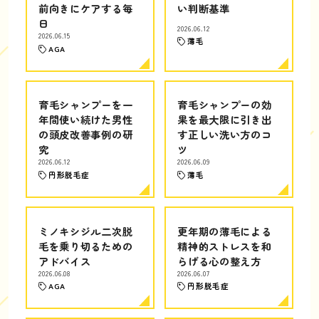
前向きにケアする毎
い判断基準
日
2026.06.12
2026.06.15
薄毛
AGA
育毛シャンプーを一
育毛シャンプーの効
年間使い続けた男性
果を最大限に引き出
の頭皮改善事例の研
す正しい洗い方のコ
究
ツ
2026.06.12
2026.06.09
円形脱毛症
薄毛
ミノキシジル二次脱
更年期の薄毛による
毛を乗り切るための
精神的ストレスを和
アドバイス
らげる心の整え方
2026.06.08
2026.06.07
AGA
円形脱毛症