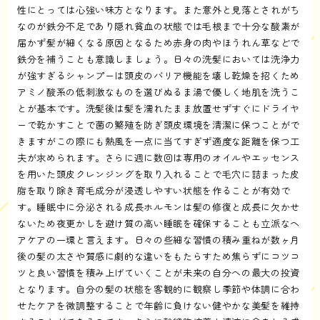
性にとっては心強い味方となります。また意外と見落とされがち
なのが鉄分不足であり隠れ貧血の状態では毛根まで十分な酸素が
届かず髪が細くなる原因となるため赤身の肉やほうれん草などで
鉄分を補うことも意識しましょう。日々の洗髪においては洗浄力
が強すぎるシャンプーは頭皮のバリア機能を壊し乾燥を招くため
アミノ酸系の低刺激なものを選びぬるま湯で優しく地肌を洗うこ
とが基本です。洗髪後は髪を濡れたまま放置せずすぐにドライヤ
ーで乾かすことで菌の繁殖を防ぎ頭皮環境を清潔に保つことがで
きますがこの際にも熱風を一点に当てすぎず適度な距離を保つ工
夫が求められます。さらに週に数回は専用のオイルやエッセンス
を用いた頭皮クレンジングを取り入れることで毛穴に詰まった皮
脂を取り除き育毛成分が浸透しやすい状態を作ることが有効で
す。睡眠中に分泌される成長ホルモンは髪の修復と成長に欠かせ
ないため夜更かしを避け質の高い睡眠を確保することも立派なヘ
アケアの一環と言えます。日々の些細な習慣の積み重ねが数ヶ月
後の髪の太さや質感に劇的な違いをもたらすため焦らずにコツコ
ツと良い習慣を積み上げていくことが未来の自分への最大の投資
となります。自分の髪の状態を客観的に観察し季節や体調に合わ
せたケアを微調整することで年齢に負けない健やかな美髪を維持