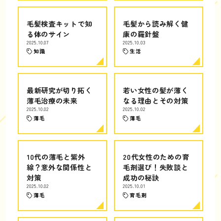
毛髪検査キットで知
毛髪から読み解く健
る体のサイン
康の羅針盤
2025.10.07
2025.10.03
知識
生活
最新研究が切り拓く
若い女性の髪が薄く
薄毛治療の未来
なる理由とその対策
2025.10.02
2025.10.02
薄毛
薄毛
10代の薄毛と紫外
20代女性のための育
線？意外な関係性と
毛剤選び！失敗談と
対策
成功の秘訣
2025.10.02
2025.10.01
薄毛
育毛剤