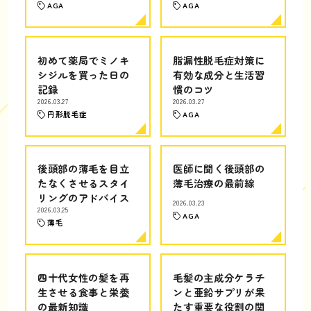
AGA
AGA
初めて薬局でミノキ
脂漏性脱毛症対策に
シジルを買った日の
有効な成分と生活習
記録
慣のコツ
2026.03.27
2026.03.27
円形脱毛症
AGA
後頭部の薄毛を目立
医師に聞く後頭部の
たなくさせるスタイ
薄毛治療の最前線
リングのアドバイス
2026.03.23
2026.03.25
AGA
薄毛
四十代女性の髪を再
毛髪の主成分ケラチ
生させる食事と栄養
ンと亜鉛サプリが果
の最新知識
たす重要な役割の関