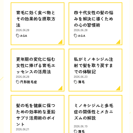
育毛に効く食べ物と
四十代女性の髪の悩
その効果的な摂取方
みを解決に導くため
法
の心の習慣術
2026.06.28
2026.06.28
AGA
AGA
更年期の変化に悩む
私がミノキシジル注
女性に捧げる育毛エ
射で髪を取り戻すま
ッセンスの活用法
での体験記
2026.06.28
2026.06.23
円形脱毛症
薄毛
髪の毛を健康に保つ
ミノキシジルと多毛
ための効率的な亜鉛
症の関係性とメカニ
サプリ活用術のポイ
ズムの解説
ント
2026.06.19
2026.06.21
薄毛