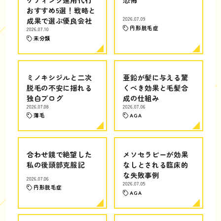
おすすめ5選！戦略と
成果で選ぶ優良会社
2026.07.09
円形脱毛症
2026.07.10
未分類
ミノキシジルと二次
亜鉛が髪に与える驚
脱毛の不安に揺れる
くべき効果と毛髪合
独白ブログ
成の仕組み
2026.07.08
2026.07.06
薄毛
AGA
合わせ鏡で絶望した
メソセラピーが効果
私の後頭部克服記
なしとされる臨床的
な失敗事例
2026.07.06
2026.07.05
円形脱毛症
AGA