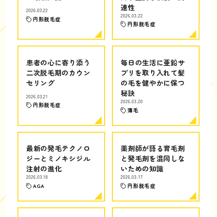
連性
2026.03.22
2026.03.22
円形脱毛症
円形脱毛症
患者の心に寄り添う
毎日の生活に亜鉛サ
二次脱毛期のカウン
プリを取り入れて髪
セリング
の毛を健やかに保つ
秘訣
2026.03.21
2026.03.20
円形脱毛症
薄毛
最新の発毛テクノロ
薬剤師が語る育毛剤
ジーとミノキシジル
と発毛剤を混同しな
注射の進化
いための知識
2026.03.18
2026.03.17
AGA
円形脱毛症