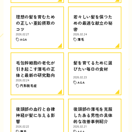
理想の髪を育むため
若々しい髪を保つた
の正しい亜鉛摂取の
めの最適な献立の秘
コツ
密
2026.02.27
2026.02.24
AGA
薄毛
毛包幹細胞の老化が
髪を育てるために選
引き起こす薄毛の正
びたい毎日の食材
体と最新の研究動向
2026.02.23
2026.02.24
AGA
円形脱毛症
後頭部の血行と自律
後頭部の薄毛を克服
神経が髪に与える影
したある男性の具体
響
的な改善事例紹介
2026.02.22
2026.02.21
薄毛
AGA