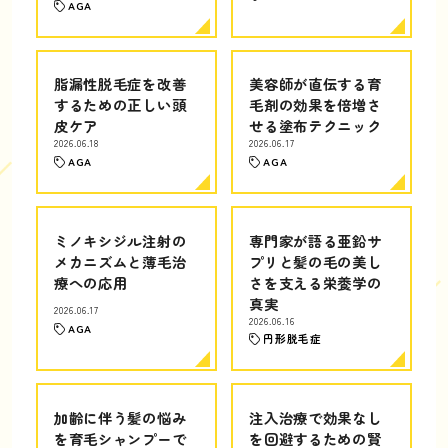
AGA
脂漏性脱毛症を改善
美容師が直伝する育
するための正しい頭
毛剤の効果を倍増さ
皮ケア
せる塗布テクニック
2026.06.18
2026.06.17
AGA
AGA
ミノキシジル注射の
専門家が語る亜鉛サ
メカニズムと薄毛治
プリと髪の毛の美し
療への応用
さを支える栄養学の
真実
2026.06.17
2026.06.16
AGA
円形脱毛症
加齢に伴う髪の悩み
注入治療で効果なし
を育毛シャンプーで
を回避するための賢