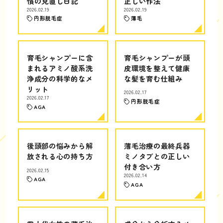
慣の見直し日記
正しい作法
2026.02.19
2026.02.19
円形脱毛症
薄毛
育毛シャンプーに含
育毛シャンプーが頭
まれるアミノ酸系洗
皮環境を整えて健康
浄成分の科学的なメ
な髪を育む仕組み
リット
2026.02.17
2026.02.17
円形脱毛症
AGA
後頭部の悩みから解
薄毛治療の最終兵器
放される心の持ち方
ミノタブとの正しい
付き合い方
2026.02.15
2026.02.14
AGA
AGA