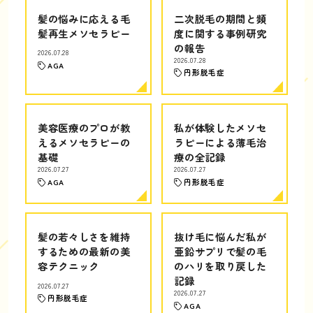
髪の悩みに応える毛
二次脱毛の期間と頻
髪再生メソセラピー
度に関する事例研究
の報告
2026.07.28
2026.07.28
AGA
円形脱毛症
美容医療のプロが教
私が体験したメソセ
えるメソセラピーの
ラピーによる薄毛治
基礎
療の全記録
2026.07.27
2026.07.27
AGA
円形脱毛症
髪の若々しさを維持
抜け毛に悩んだ私が
するための最新の美
亜鉛サプリで髪の毛
容テクニック
のハリを取り戻した
記録
2026.07.27
2026.07.27
円形脱毛症
AGA