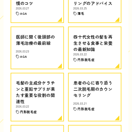
慣のコツ
リングのアドバイス
2026.03.27
2026.03.25
AGA
薄毛
医師に聞く後頭部の
四十代女性の髪を再
薄毛治療の最前線
生させる食事と栄養
の最新知識
2026.03.23
2026.03.22
AGA
円形脱毛症
毛髪の主成分ケラチ
患者の心に寄り添う
ンと亜鉛サプリが果
二次脱毛期のカウン
たす重要な役割の関
セリング
連性
2026.03.21
2026.03.22
円形脱毛症
円形脱毛症