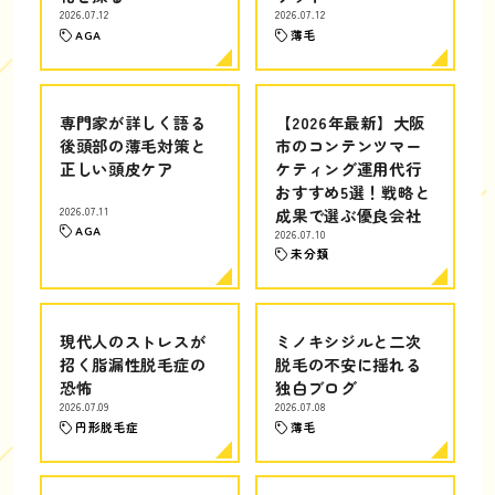
2026.07.12
2026.07.12
AGA
薄毛
専門家が詳しく語る
【2026年最新】大阪
後頭部の薄毛対策と
市のコンテンツマー
正しい頭皮ケア
ケティング運用代行
おすすめ5選！戦略と
2026.07.11
成果で選ぶ優良会社
AGA
2026.07.10
未分類
現代人のストレスが
ミノキシジルと二次
招く脂漏性脱毛症の
脱毛の不安に揺れる
恐怖
独白ブログ
2026.07.09
2026.07.08
円形脱毛症
薄毛