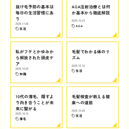
抜け毛予防の基本は
AGA注射治療とは何
毎日の生活習慣にあ
か基本から徹底解説
り
2025.10.23
2025.11.06
AGA
生活
私がフケとかゆみか
毛髪でわかる体のリ
ら解放された頭皮ケ
ズム
ア
2025.10.10
2025.10.20
生活
知識
10代の薄毛、隠すよ
毛髪検査が教える健
り向き合うことが未
康への道筋
来に繋がる
2025.10.09
2025.10.10
生活
薄毛