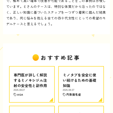
で、極めて高い確率で改善が可能であることをこの事例は示唆し
ています。Ｅさんのケースは、特別な体質だから治ったのではな
く、正しい知識に基づいたステップを一つずつ着実に踏んだ結果
であり、同じ悩みを抱える全ての四十代女性にとっての希望のモ
デルケースと言えるでしょう。
おすすめ記事
専門医が詳しく解説
ミノタブを安全に使
するミノキシジル注
い続けるための基礎
射の安全性と副作用
知識
2026.08.07
2026.08.07
AGA
円形脱毛症