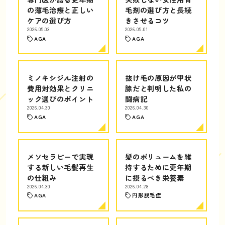
の薄毛治療と正しい
毛剤の選び方と長続
ケアの選び方
きさせるコツ
2026.05.03
2026.05.01
AGA
AGA
ミノキシジル注射の
抜け毛の原因が甲状
費用対効果とクリニ
腺だと判明した私の
ック選びのポイント
闘病記
2026.04.30
2026.04.30
AGA
AGA
メソセラピーで実現
髪のボリュームを維
する新しい毛髪再生
持するために更年期
の仕組み
に摂るべき栄養素
2026.04.30
2026.04.28
AGA
円形脱毛症