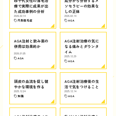
四十代女性の薄毛治
成分から分析するメ
療で実際に成果が出
ソセラピーの効果な
た成功事例の分析
しの正体
2026.02.14
2026.02.14
円形脱毛症
AGA
AGA注射と飲み薬の
AGA注射治療の気に
併用は効果的か
なる痛みとダウンタ
イム
2026.01.05
2025.12.29
AGA
AGA
頭皮の血流を促し健
AGA注射治療後の生
やかな環境を作る
活で気をつけること
2025.12.24
2025.12.14
知識
AGA