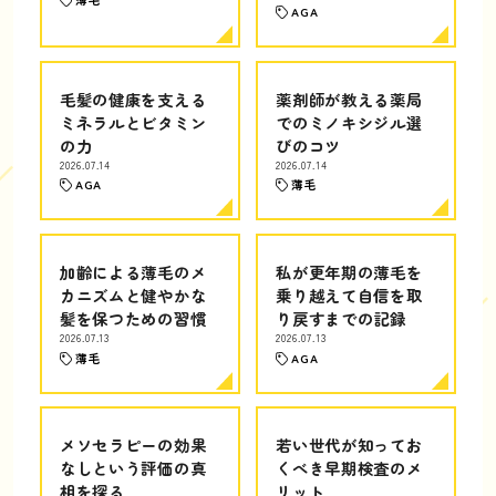
AGA
毛髪の健康を支える
薬剤師が教える薬局
ミネラルとビタミン
でのミノキシジル選
の力
びのコツ
2026.07.14
2026.07.14
AGA
薄毛
加齢による薄毛のメ
私が更年期の薄毛を
カニズムと健やかな
乗り越えて自信を取
髪を保つための習慣
り戻すまでの記録
2026.07.13
2026.07.13
薄毛
AGA
メソセラピーの効果
若い世代が知ってお
なしという評価の真
くべき早期検査のメ
相を探る
リット