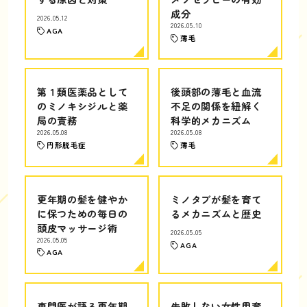
成分
2026.05.12
2026.05.10
AGA
薄毛
第１類医薬品として
後頭部の薄毛と血流
のミノキシジルと薬
不足の関係を紐解く
局の責務
科学的メカニズム
2026.05.08
2026.05.08
円形脱毛症
薄毛
更年期の髪を健やか
ミノタブが髪を育て
に保つための毎日の
るメカニズムと歴史
頭皮マッサージ術
2026.05.05
2026.05.05
AGA
AGA
専門医が語る更年期
失敗しない女性用育