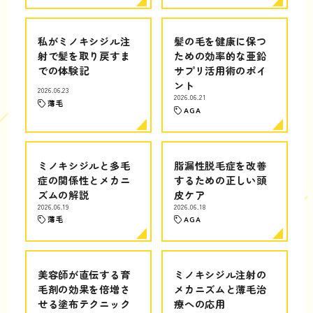
私がミノキシジル注
髪の毛を健康に保つ
射で髪を取り戻すま
ための効率的な亜鉛
での体験記
サプリ活用術のポイ
ント
2026.06.23
2026.06.21
薄毛
AGA
ミノキシジルと多毛
脂漏性脱毛症を改善
症の関係性とメカニ
するための正しい頭
ズムの解説
皮ケア
2026.06.19
2026.06.18
薄毛
AGA
美容師が直伝する育
ミノキシジル注射の
毛剤の効果を倍増さ
メカニズムと薄毛治
せる塗布テクニック
療への応用