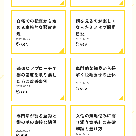
自宅での検査から始
鏡を見るのが楽しく
める本格的な頭皮管
なったミノタブ服用
理
日記
2026.07.26
2026.07.26
AGA
AGA
適切なアプローチで
専門的な知見から紐
髪の密度を取り戻し
解く脱毛因子の正体
た方の改善事例
2026.07.22
2026.07.24
AGA
AGA
専門家が語る亜鉛と
女性の薄毛悩みに寄
髪の毛の密接な関係
り添う育毛剤の基礎
知識と選び方
2026.07.20
2026.07.16
薄毛