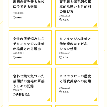
未来の髪を守るため
育毛剤と発毛剤の根
に今できる選択
本的な違いと目的別
の選び方
2026.08.06
2026.08.05
AGA
AGA
女性の薄毛悩みにこ
ミノキシジル注射と
そミノキシジル注射
他治療のコンビネー
が推奨される理由
ション効果
2026.08.04
2026.07.31
AGA
AGA
合わせ鏡で気づいた
メソセラピーの歴史
後頭部の薄毛に戸惑
と現代美容への応用
う日々の記録
2026.07.30
2026.07.31
AGA
円形脱毛症