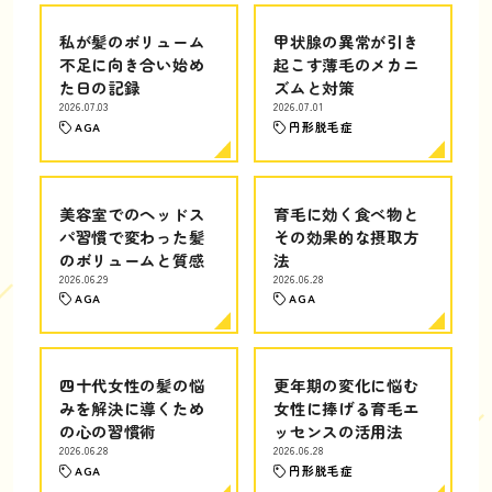
私が髪のボリューム
甲状腺の異常が引き
不足に向き合い始め
起こす薄毛のメカニ
た日の記録
ズムと対策
2026.07.03
2026.07.01
AGA
円形脱毛症
美容室でのヘッドス
育毛に効く食べ物と
パ習慣で変わった髪
その効果的な摂取方
のボリュームと質感
法
2026.06.29
2026.06.28
AGA
AGA
四十代女性の髪の悩
更年期の変化に悩む
みを解決に導くため
女性に捧げる育毛エ
の心の習慣術
ッセンスの活用法
2026.06.28
2026.06.28
AGA
円形脱毛症