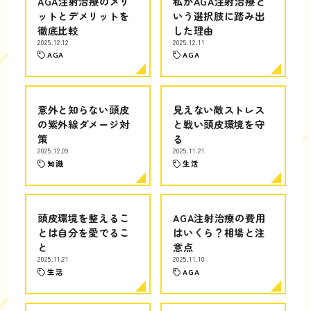
AGA注射治療のメリ
私がAGA注射治療と
ットとデメリットを
いう選択肢に踏み出
徹底比較
した理由
2025.12.12
2025.12.11
AGA
AGA
意外と知らない頭皮
見えない敵ストレス
の紫外線ダメージ対
と戦い頭皮環境を守
策
る
2025.12.09
2025.11.21
知識
生活
頭皮環境を整えるこ
AGA注射治療の費用
とは自分を愛でるこ
はいくら？相場と注
と
意点
2025.11.21
2025.11.10
生活
AGA