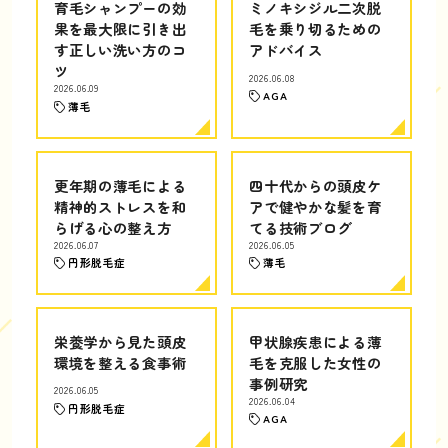
育毛シャンプーの効
ミノキシジル二次脱
果を最大限に引き出
毛を乗り切るための
す正しい洗い方のコ
アドバイス
ツ
2026.06.08
2026.06.09
AGA
薄毛
更年期の薄毛による
四十代からの頭皮ケ
精神的ストレスを和
アで健やかな髪を育
らげる心の整え方
てる技術ブログ
2026.06.07
2026.06.05
円形脱毛症
薄毛
栄養学から見た頭皮
甲状腺疾患による薄
環境を整える食事術
毛を克服した女性の
事例研究
2026.06.05
2026.06.04
円形脱毛症
AGA