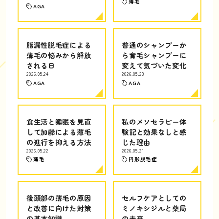
薄毛
AGA
脂漏性脱毛症による
普通のシャンプーか
薄毛の悩みから解放
ら育毛シャンプーに
される日
変えて気づいた変化
2026.05.24
2026.05.23
AGA
AGA
食生活と睡眠を見直
私のメソセラピー体
して加齢による薄毛
験記と効果なしと感
の進行を抑える方法
じた理由
2026.05.22
2026.05.21
薄毛
円形脱毛症
後頭部の薄毛の原因
セルフケアとしての
と改善に向けた対策
ミノキシジルと薬局
の基本知識
の未来