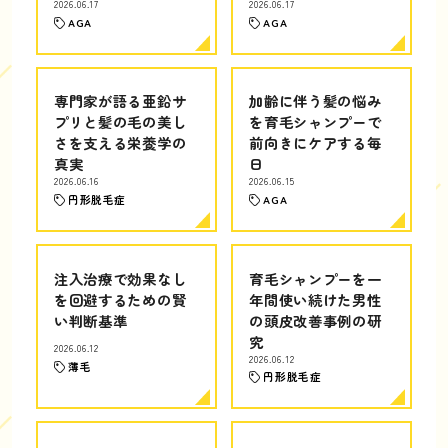
2026.06.17
2026.06.17
AGA
AGA
専門家が語る亜鉛サ
加齢に伴う髪の悩み
プリと髪の毛の美し
を育毛シャンプーで
さを支える栄養学の
前向きにケアする毎
真実
日
2026.06.16
2026.06.15
円形脱毛症
AGA
注入治療で効果なし
育毛シャンプーを一
を回避するための賢
年間使い続けた男性
い判断基準
の頭皮改善事例の研
究
2026.06.12
2026.06.12
薄毛
円形脱毛症