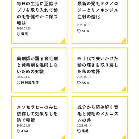
毎日の生活に亜鉛サ
最新の発毛テクノロ
プリを取り入れて髪
ジーとミノキシジル
の毛を健やかに保つ
注射の進化
秘訣
2026.03.18
2026.03.20
AGA
薄毛
薬剤師が語る育毛剤
四十代で失いかけた
と発毛剤を混同しな
髪の輝きを取り戻し
いための知識
た私の物語
2026.03.17
2026.03.16
円形脱毛症
AGA
メソセラピーのみに
成分から読み解く育
依存して効果なしを
毛と発毛のメカニズ
防ぐ秘策
ムの差
2026.03.16
2026.03.14
AGA
薄毛