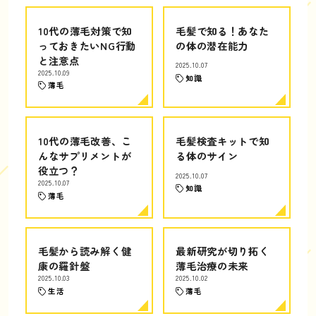
10代の薄毛対策で知
毛髪で知る！あなた
っておきたいNG行動
の体の潜在能力
と注意点
2025.10.07
2025.10.09
知識
薄毛
10代の薄毛改善、こ
毛髪検査キットで知
んなサプリメントが
る体のサイン
役立つ？
2025.10.07
2025.10.07
知識
薄毛
毛髪から読み解く健
最新研究が切り拓く
康の羅針盤
薄毛治療の未来
2025.10.03
2025.10.02
生活
薄毛