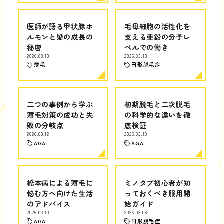
医師が語る甲状腺ホ
毛母細胞の活性化を
ルモンと髪の成長の
支える亜鉛の分子レ
秘密
ベルでの働き
2026.03.13
2026.03.13
薄毛
円形脱毛症
二つの事例から学ぶ
初期脱毛と二次脱毛
薄毛対策の成功と失
の科学的な違いを徹
敗の分岐点
底検証
2026.03.12
2026.03.10
AGA
AGA
橋本病による薄毛に
ミノタブ初心者が知
悩む方へ向けた生活
っておくべき服用開
のアドバイス
始ガイド
2026.03.10
2026.03.08
AGA
円形脱毛症