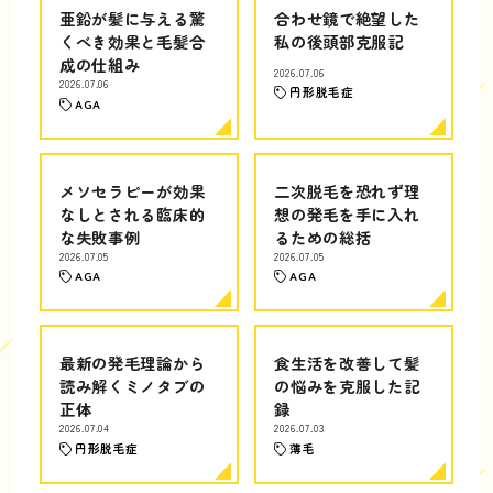
亜鉛が髪に与える驚
合わせ鏡で絶望した
くべき効果と毛髪合
私の後頭部克服記
成の仕組み
2026.07.06
2026.07.06
円形脱毛症
AGA
メソセラピーが効果
二次脱毛を恐れず理
なしとされる臨床的
想の発毛を手に入れ
な失敗事例
るための総括
2026.07.05
2026.07.05
AGA
AGA
最新の発毛理論から
食生活を改善して髪
読み解くミノタブの
の悩みを克服した記
正体
録
2026.07.04
2026.07.03
円形脱毛症
薄毛