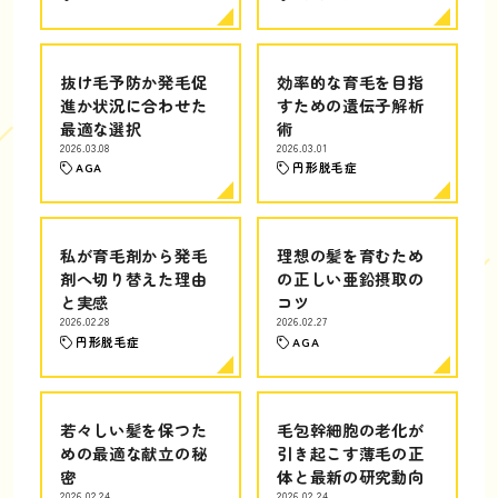
抜け毛予防か発毛促
効率的な育毛を目指
進か状況に合わせた
すための遺伝子解析
最適な選択
術
2026.03.08
2026.03.01
AGA
円形脱毛症
私が育毛剤から発毛
理想の髪を育むため
剤へ切り替えた理由
の正しい亜鉛摂取の
と実感
コツ
2026.02.28
2026.02.27
円形脱毛症
AGA
若々しい髪を保つた
毛包幹細胞の老化が
めの最適な献立の秘
引き起こす薄毛の正
密
体と最新の研究動向
2026.02.24
2026.02.24