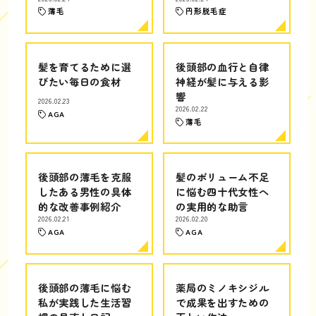
薄毛
円形脱毛症
髪を育てるために選
後頭部の血行と自律
びたい毎日の食材
神経が髪に与える影
響
2026.02.23
2026.02.22
AGA
薄毛
後頭部の薄毛を克服
髪のボリューム不足
したある男性の具体
に悩む四十代女性へ
的な改善事例紹介
の実用的な助言
2026.02.21
2026.02.20
AGA
AGA
後頭部の薄毛に悩む
薬局のミノキシジル
私が実践した生活習
で成果を出すための