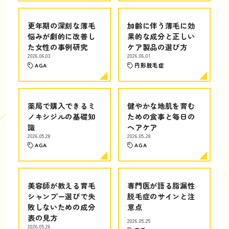
更年期の深刻な薄毛
加齢に伴う薄毛に効
悩みが劇的に改善し
果的な成分と正しい
た女性の事例研究
ケア製品の選び方
2026.06.03
2026.06.01
AGA
円形脱毛症
薬局で購入できるミ
健やかな地肌を育む
ノキシジルの基礎知
ための食事と毎日の
識
ヘアケア
2026.05.28
2026.05.28
AGA
AGA
美容師が教える育毛
専門医が語る脂漏性
シャンプー選びで失
脱毛症のサインと注
敗しないための成分
意点
表の見方
2026.05.25
2026.05.26