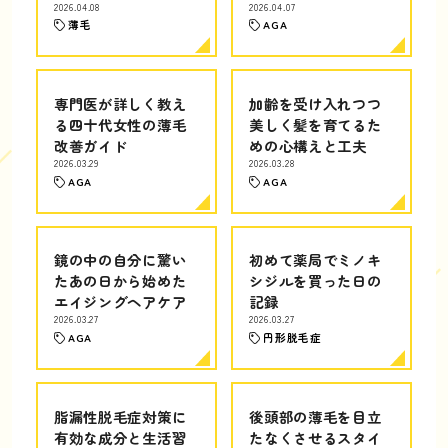
2026.04.08
2026.04.07
薄毛
AGA
専門医が詳しく教え
加齢を受け入れつつ
る四十代女性の薄毛
美しく髪を育てるた
改善ガイド
めの心構えと工夫
2026.03.29
2026.03.28
AGA
AGA
鏡の中の自分に驚い
初めて薬局でミノキ
たあの日から始めた
シジルを買った日の
エイジングヘアケア
記録
2026.03.27
2026.03.27
AGA
円形脱毛症
脂漏性脱毛症対策に
後頭部の薄毛を目立
有効な成分と生活習
たなくさせるスタイ