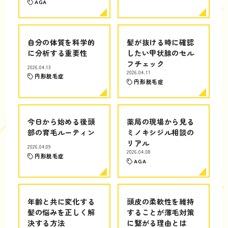
AGA
自分の体質を科学的
髪が抜ける時に確認
に分析する重要性
したい甲状腺のセル
フチェック
2026.04.13
2026.04.11
円形脱毛症
円形脱毛症
今日から始める後頭
薬局の現場から見る
部の育毛ルーティン
ミノキシジル相談の
リアル
2026.04.09
2026.04.08
円形脱毛症
AGA
年齢と共に変化する
頭皮の柔軟性を維持
髪の悩みを正しく解
することが薄毛対策
決する方法
に繋がる理由とは