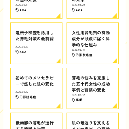
2026.05.21
2026.05.20
AGA
AGA
遺伝子検査を活用し
女性用育毛剤の有効
た薄毛対策の最前線
成分が頭皮に届く科
学的な仕組み
2026.05.19
2026.05.15
AGA
円形脱毛症
初めてのメソセラピ
薄毛の悩みを克服し
ーで感じた肌の変化
た五十代女性の成功
事例と習慣の変化
2026.05.12
2026.05.12
円形脱毛症
薄毛
後頭部の薄毛が進行
肌の若返りを支える
する原因と対策
メソセラピーの有効