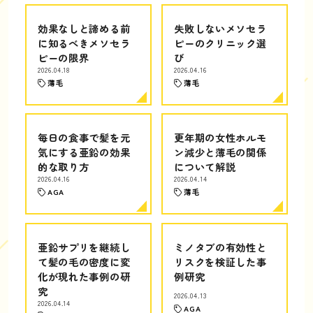
効果なしと諦める前
失敗しないメソセラ
に知るべきメソセラ
ピーのクリニック選
ピーの限界
び
2026.04.18
2026.04.16
薄毛
薄毛
毎日の食事で髪を元
更年期の女性ホルモ
気にする亜鉛の効果
ン減少と薄毛の関係
的な取り方
について解説
2026.04.16
2026.04.14
AGA
薄毛
亜鉛サプリを継続し
ミノタブの有効性と
て髪の毛の密度に変
リスクを検証した事
化が現れた事例の研
例研究
究
2026.04.13
2026.04.14
AGA