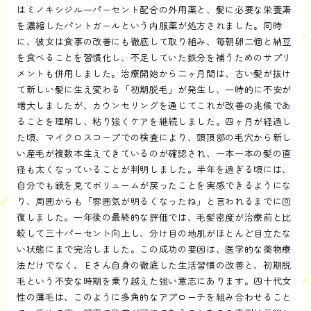
はミノキシジル一パーセント配合の外用薬と、髪に必要な栄養素
を濃縮したパントガールという内服薬が処方されました。同時
に、彼女は食事の改善にも徹底して取り組み、毎朝卵二個と納豆
を食べることを習慣化し、不足していた鉄分を補うためのサプリ
メントも併用しました。治療開始から二ヶ月間は、古い髪が抜け
て新しい髪に生え変わる「初期脱毛」が発生し、一時的に不安が
増大しましたが、カウンセリングを通じてこれが改善の兆候であ
ることを理解し、粘り強くケアを継続しました。四ヶ月が経過し
た頃、マイクロスコープでの検査により、頭頂部の毛穴から新し
い産毛が複数本生えてきているのが確認され、一本一本の髪の直
径も太くなっていることが判明しました。半年を過ぎる頃には、
自分でも鏡を見てボリュームが戻ったことを実感できるようにな
り、周囲からも「雰囲気が明るくなったね」と言われるまでに回
復しました。一年後の最終的な評価では、毛髪密度が治療前と比
較して三十パーセント向上し、分け目の地肌がほとんど目立たな
い状態にまで完治しました。この成功の要因は、医学的な薬物療
法だけでなく、Ｅさん自身の徹底した生活習慣の改善と、初期脱
毛という不安な時期を乗り越えた強い意志にあります。四十代女
性の薄毛は、このように多角的なアプローチを組み合わせること