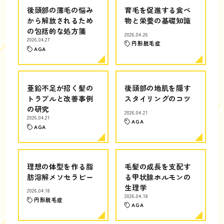
後頭部の薄毛の悩み
育毛を促進する食べ
から解放されるため
物と栄養の基礎知識
の包括的な処方箋
2026.04.26
2026.04.27
円形脱毛症
AGA
亜鉛不足が招く髪の
後頭部の地肌を隠す
トラブルと改善事例
スタイリングのコツ
の研究
2026.04.21
2026.04.21
AGA
AGA
理想の体型を作る脂
毛髪の成長を支配す
肪溶解メソセラピー
る甲状腺ホルモンの
生理学
2026.04.18
2026.04.18
円形脱毛症
AGA