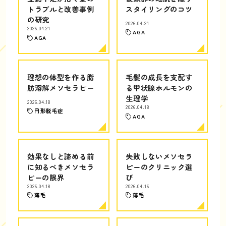
トラブルと改善事例
スタイリングのコツ
の研究
2026.04.21
2026.04.21
AGA
AGA
理想の体型を作る脂
毛髪の成長を支配す
肪溶解メソセラピー
る甲状腺ホルモンの
生理学
2026.04.18
2026.04.18
円形脱毛症
AGA
効果なしと諦める前
失敗しないメソセラ
に知るべきメソセラ
ピーのクリニック選
ピーの限界
び
2026.04.18
2026.04.16
薄毛
薄毛