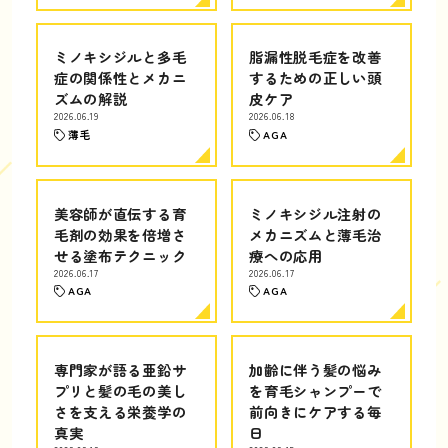
ミノキシジルと多毛
脂漏性脱毛症を改善
症の関係性とメカニ
するための正しい頭
ズムの解説
皮ケア
2026.06.19
2026.06.18
薄毛
AGA
美容師が直伝する育
ミノキシジル注射の
毛剤の効果を倍増さ
メカニズムと薄毛治
せる塗布テクニック
療への応用
2026.06.17
2026.06.17
AGA
AGA
専門家が語る亜鉛サ
加齢に伴う髪の悩み
プリと髪の毛の美し
を育毛シャンプーで
さを支える栄養学の
前向きにケアする毎
真実
日