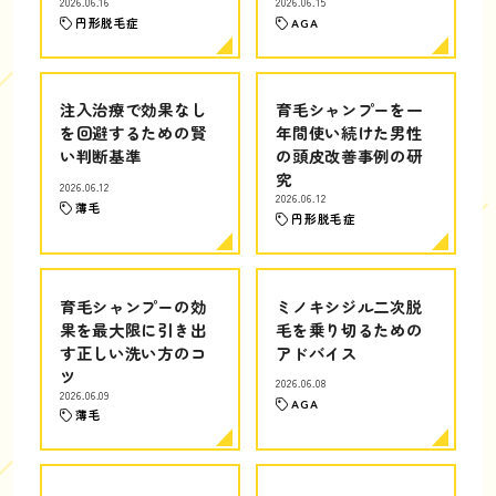
2026.06.16
2026.06.15
円形脱毛症
AGA
注入治療で効果なし
育毛シャンプーを一
を回避するための賢
年間使い続けた男性
い判断基準
の頭皮改善事例の研
究
2026.06.12
2026.06.12
薄毛
円形脱毛症
育毛シャンプーの効
ミノキシジル二次脱
果を最大限に引き出
毛を乗り切るための
す正しい洗い方のコ
アドバイス
ツ
2026.06.08
2026.06.09
AGA
薄毛