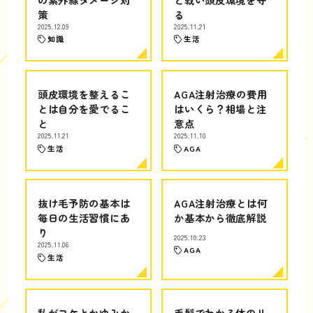
策
る
2025.12.09
2025.11.21
知識
生活
頭皮環境を整えるこ
AGA注射治療の費用
とは自分を愛でるこ
はいくら？相場と注
と
意点
2025.11.21
2025.11.10
生活
AGA
抜け毛予防の基本は
AGA注射治療とは何
毎日の生活習慣にあ
か基本から徹底解説
り
2025.10.23
2025.11.06
AGA
生活
私がフケとかゆみか
毛髪でわかる体のリ