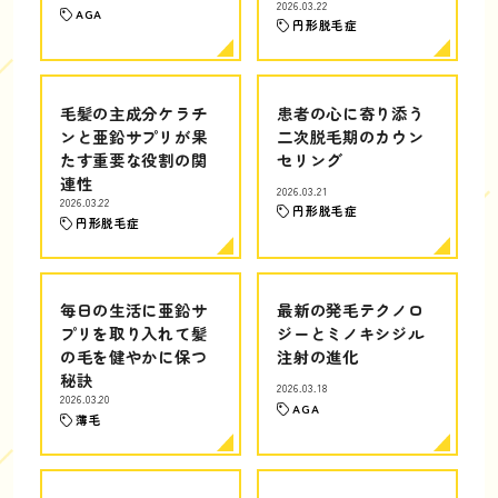
2026.03.22
AGA
円形脱毛症
毛髪の主成分ケラチ
患者の心に寄り添う
ンと亜鉛サプリが果
二次脱毛期のカウン
たす重要な役割の関
セリング
連性
2026.03.21
2026.03.22
円形脱毛症
円形脱毛症
毎日の生活に亜鉛サ
最新の発毛テクノロ
プリを取り入れて髪
ジーとミノキシジル
の毛を健やかに保つ
注射の進化
秘訣
2026.03.18
2026.03.20
AGA
薄毛