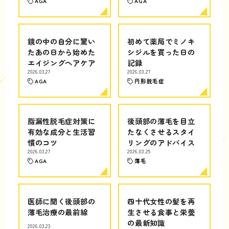
AGA
AGA
鏡の中の自分に驚い
初めて薬局でミノキ
たあの日から始めた
シジルを買った日の
エイジングヘアケア
記録
2026.03.27
2026.03.27
AGA
円形脱毛症
脂漏性脱毛症対策に
後頭部の薄毛を目立
有効な成分と生活習
たなくさせるスタイ
慣のコツ
リングのアドバイス
2026.03.27
2026.03.25
AGA
薄毛
医師に聞く後頭部の
四十代女性の髪を再
薄毛治療の最前線
生させる食事と栄養
の最新知識
2026.03.23