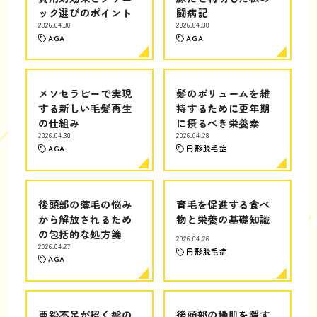
ック選びのポイント
闘病記
2026.04.30
2026.04.30
AGA
AGA
メソセラピーで実現
髪のボリュームを維
する新しい毛髪再生
持するために更年期
の仕組み
に摂るべき栄養素
2026.04.30
2026.04.28
AGA
円形脱毛症
後頭部の薄毛の悩み
育毛を促進する食べ
から解放されるため
物と栄養の基礎知識
の包括的な処方箋
2026.04.26
2026.04.27
円形脱毛症
AGA
亜鉛不足が招く髪の
後頭部の地肌を隠す