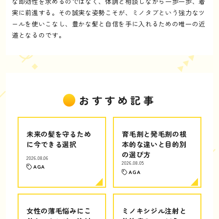
な即効性を求めるのではなく、体調と相談しながら一歩一歩、着
実に前進する。その誠実な姿勢こそが、ミノタブという強力なツ
ールを使いこなし、豊かな髪と自信を手に入れるための唯一の近
道となるのです。
おすすめ記事
未来の髪を守るため
育毛剤と発毛剤の根
に今できる選択
本的な違いと目的別
の選び方
2026.08.06
2026.08.05
AGA
AGA
女性の薄毛悩みにこ
ミノキシジル注射と