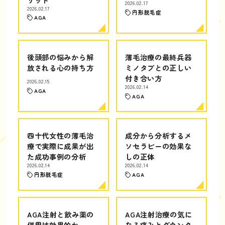
2026.02.17
2026.02.17
円形脱毛症
AGA
後頭部の悩みから解
薄毛治療の最終兵器
放される心の持ち方
ミノタブとの正しい
付き合い方
2026.02.15
2026.02.14
AGA
AGA
四十代女性の薄毛治
成分から分析するメ
療で実際に成果が出
ソセラピーの効果な
た成功事例の分析
しの正体
2026.02.14
2026.02.14
円形脱毛症
AGA
AGA注射と飲み薬の
AGA注射治療の気に
併用は効果的か
なる痛みとダウンタ