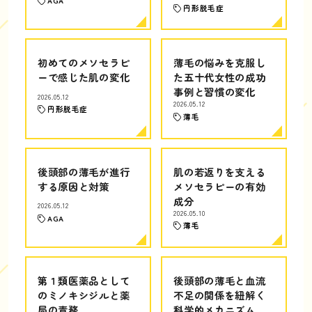
AGA
円形脱毛症
初めてのメソセラピ
薄毛の悩みを克服し
ーで感じた肌の変化
た五十代女性の成功
事例と習慣の変化
2026.05.12
2026.05.12
円形脱毛症
薄毛
後頭部の薄毛が進行
肌の若返りを支える
する原因と対策
メソセラピーの有効
成分
2026.05.12
2026.05.10
AGA
薄毛
第１類医薬品として
後頭部の薄毛と血流
のミノキシジルと薬
不足の関係を紐解く
局の責務
科学的メカニズム