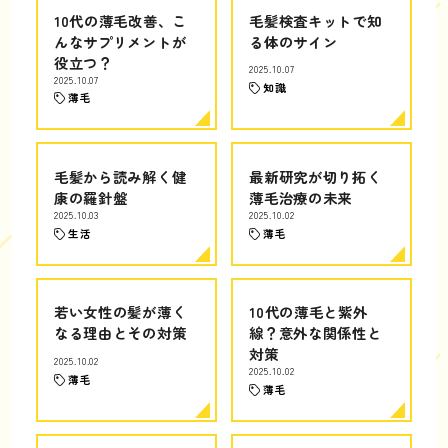
10代の薄毛改善、こ
毛髪検査キットで知
んなサプリメントが
る体のサイン
役立つ？
2025.10.07
2025.10.07
知識
薄毛
毛髪から読み解く健
最新研究が切り拓く
康の羅針盤
薄毛治療の未来
2025.10.03
2025.10.02
生活
薄毛
若い女性の髪が薄く
10代の薄毛と紫外
なる理由とその対策
線？意外な関係性と
対策
2025.10.02
2025.10.02
薄毛
薄毛