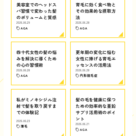
美容室でのヘッドス
育毛に効く食べ物と
パ習慣で変わった髪
その効果的な摂取方
のボリュームと質感
法
2026.06.29
2026.06.28
AGA
AGA
四十代女性の髪の悩
更年期の変化に悩む
みを解決に導くため
女性に捧げる育毛エ
の心の習慣術
ッセンスの活用法
2026.06.28
2026.06.28
AGA
円形脱毛症
私がミノキシジル注
髪の毛を健康に保つ
射で髪を取り戻すま
ための効率的な亜鉛
での体験記
サプリ活用術のポイ
ント
2026.06.23
2026.06.21
薄毛
AGA