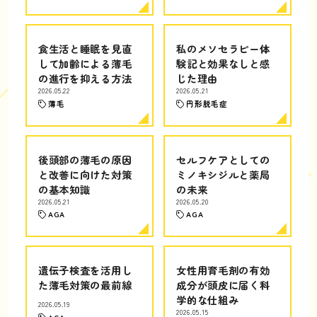
食生活と睡眠を見直
私のメソセラピー体
して加齢による薄毛
験記と効果なしと感
の進行を抑える方法
じた理由
2026.05.22
2026.05.21
薄毛
円形脱毛症
後頭部の薄毛の原因
セルフケアとしての
と改善に向けた対策
ミノキシジルと薬局
の基本知識
の未来
2026.05.21
2026.05.20
AGA
AGA
遺伝子検査を活用し
女性用育毛剤の有効
た薄毛対策の最前線
成分が頭皮に届く科
学的な仕組み
2026.05.19
2026.05.15