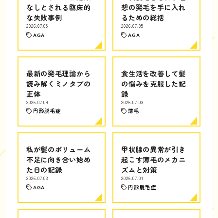
なしとされる臨床的
想の発毛を手に入れ
な失敗事例
るための総括
2026.07.05
2026.07.05
AGA
AGA
最新の発毛理論から
食生活を改善して髪
読み解くミノタブの
の悩みを克服した記
正体
録
2026.07.04
2026.07.03
円形脱毛症
薄毛
私が髪のボリューム
甲状腺の異常が引き
不足に向き合い始め
起こす薄毛のメカニ
た日の記録
ズムと対策
2026.07.03
2026.07.01
AGA
円形脱毛症