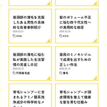
後頭部の薄毛を克服
髪のボリューム不足
したある男性の具体
に悩む四十代女性へ
的な改善事例紹介
の実用的な助言
2026.02.21
2026.02.20
AGA
AGA
後頭部の薄毛に悩む
薬局のミノキシジル
私が実践した生活習
で成果を出すための
慣の見直し日記
正しい作法
2026.02.19
2026.02.19
円形脱毛症
薄毛
育毛シャンプーに含
育毛シャンプーが頭
まれるアミノ酸系洗
皮環境を整えて健康
浄成分の科学的なメ
な髪を育む仕組み
リット