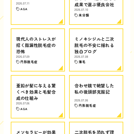
2026.07.11
成果で選ぶ優良会社
AGA
2026.07.10
未分類
現代人のストレスが
ミノキシジルと二次
招く脂漏性脱毛症の
脱毛の不安に揺れる
恐怖
独白ブログ
2026.07.09
2026.07.08
円形脱毛症
薄毛
亜鉛が髪に与える驚
合わせ鏡で絶望した
くべき効果と毛髪合
私の後頭部克服記
成の仕組み
2026.07.06
2026.07.06
円形脱毛症
AGA
メソセラピーが効果
二次脱毛を恐れず理