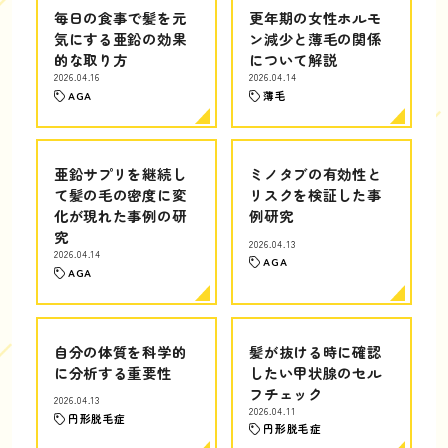
毎日の食事で髪を元
更年期の女性ホルモ
気にする亜鉛の効果
ン減少と薄毛の関係
的な取り方
について解説
2026.04.16
2026.04.14
AGA
薄毛
亜鉛サプリを継続し
ミノタブの有効性と
て髪の毛の密度に変
リスクを検証した事
化が現れた事例の研
例研究
究
2026.04.13
2026.04.14
AGA
AGA
自分の体質を科学的
髪が抜ける時に確認
に分析する重要性
したい甲状腺のセル
フチェック
2026.04.13
2026.04.11
円形脱毛症
円形脱毛症