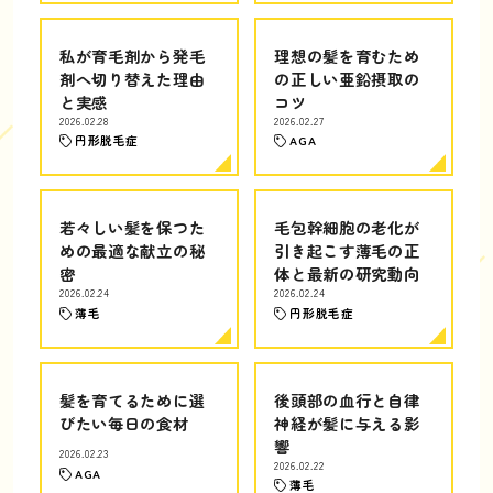
私が育毛剤から発毛
理想の髪を育むため
剤へ切り替えた理由
の正しい亜鉛摂取の
と実感
コツ
2026.02.28
2026.02.27
円形脱毛症
AGA
若々しい髪を保つた
毛包幹細胞の老化が
めの最適な献立の秘
引き起こす薄毛の正
密
体と最新の研究動向
2026.02.24
2026.02.24
薄毛
円形脱毛症
髪を育てるために選
後頭部の血行と自律
びたい毎日の食材
神経が髪に与える影
響
2026.02.23
2026.02.22
AGA
薄毛