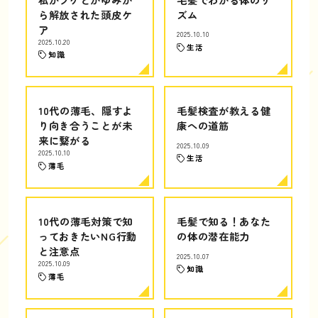
ら解放された頭皮ケ
ズム
ア
2025.10.10
2025.10.20
生活
知識
10代の薄毛、隠すよ
毛髪検査が教える健
り向き合うことが未
康への道筋
来に繋がる
2025.10.09
2025.10.10
生活
薄毛
10代の薄毛対策で知
毛髪で知る！あなた
っておきたいNG行動
の体の潜在能力
と注意点
2025.10.07
2025.10.09
知識
薄毛