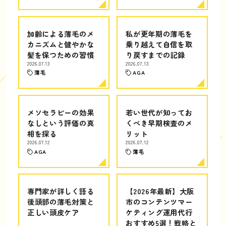
加齢による薄毛のメ
私が更年期の薄毛を
カニズムと健やかな
乗り越えて自信を取
髪を保つための習慣
り戻すまでの記録
2026.07.13
2026.07.13
薄毛
AGA
メソセラピーの効果
若い世代が知ってお
なしという評価の真
くべき早期検査のメ
相を探る
リット
2026.07.12
2026.07.12
AGA
薄毛
専門家が詳しく語る
【2026年最新】大阪
後頭部の薄毛対策と
市のコンテンツマー
正しい頭皮ケア
ケティング運用代行
おすすめ5選！戦略と