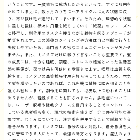
いうことです。一度発毛に成功したからといって、すぐに服用を
止めてしまえば、数ヶ月のうちにヘアサイクルは元の状態に戻
り、再び抜け毛が進行してしまいます。そのため、理想的な状態
に達した後は、徐々に用量を減らしていく「減薬」のフェーズへ
と移行し、副作用のリスクを抑えながら維持を図るアプローチが
推奨されます。この減薬のタイミングや方法は自己判断で行うと
失敗しやすいため、専門医との密なコミュニケーションが欠かせ
ません。また、ミノタブだけに頼りすぎないことも重要です。髪
の成長には、十分な睡眠、禁煙、ストレスの軽減といった生活基
盤の整備が、薬の効果を何倍にも増幅させます。喫煙は血管を収
縮させ、ミノタブの血管拡張作用を打ち消してしまうため、本気
で髪を増やしたいのであれば、これを機に禁煙に踏み切ることを
強くお勧めします。副作用に関しても、必要以上に恐れることは
ありませんが、軽視することも許されません。多毛症について
は、レーザー脱毛や除毛クリームを併用することでコントロール
している患者様も多く、現代の技術を使えば十分に共存可能な事
象です。むくみについても、漢方薬を併用することで緩和できる
場合があります。ミノタブは、自分の体と対話し、自分自身を大
切に管理できる人にとって、最強の味方となります。魔法のよう