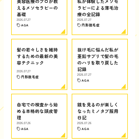
美容医療のプロが教
私が体験したメソセ
えるメソセラピーの
ラピーによる薄毛治
基礎
療の全記録
2026.07.27
2026.07.27
AGA
円形脱毛症
髪の若々しさを維持
抜け毛に悩んだ私が
するための最新の美
亜鉛サプリで髪の毛
容テクニック
のハリを取り戻した
記録
2026.07.27
2026.07.27
円形脱毛症
AGA
自宅での検査から始
鏡を見るのが楽しく
める本格的な頭皮管
なったミノタブ服用
理
日記
2026.07.26
2026.07.26
AGA
AGA