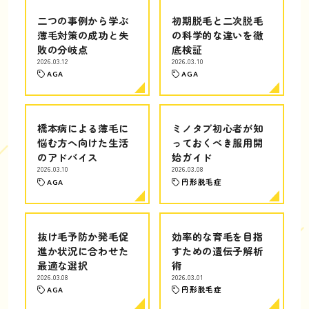
二つの事例から学ぶ
初期脱毛と二次脱毛
薄毛対策の成功と失
の科学的な違いを徹
敗の分岐点
底検証
2026.03.12
2026.03.10
AGA
AGA
橋本病による薄毛に
ミノタブ初心者が知
悩む方へ向けた生活
っておくべき服用開
のアドバイス
始ガイド
2026.03.10
2026.03.08
AGA
円形脱毛症
抜け毛予防か発毛促
効率的な育毛を目指
進か状況に合わせた
すための遺伝子解析
最適な選択
術
2026.03.08
2026.03.01
AGA
円形脱毛症