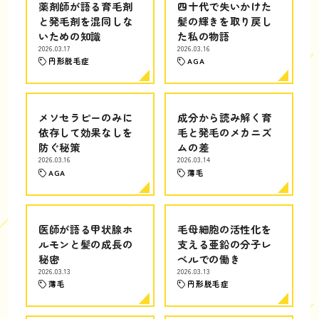
薬剤師が語る育毛剤
四十代で失いかけた
と発毛剤を混同しな
髪の輝きを取り戻し
いための知識
た私の物語
2026.03.17
2026.03.16
円形脱毛症
AGA
メソセラピーのみに
成分から読み解く育
依存して効果なしを
毛と発毛のメカニズ
防ぐ秘策
ムの差
2026.03.16
2026.03.14
AGA
薄毛
医師が語る甲状腺ホ
毛母細胞の活性化を
ルモンと髪の成長の
支える亜鉛の分子レ
秘密
ベルでの働き
2026.03.13
2026.03.13
薄毛
円形脱毛症