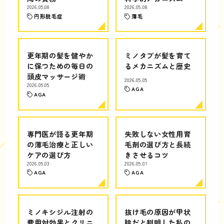
2026.05.08
2026.05.08
円形脱毛症
薄毛
更年期の髪を健やか
ミノタブが髪を育て
に保つための毎日の
るメカニズムと歴史
頭皮マッサージ術
2026.05.05
2026.05.05
AGA
AGA
専門医が語る更年期
失敗しない女性用育
の薄毛治療と正しい
毛剤の選び方と長続
ケアの選び方
きさせるコツ
2026.05.03
2026.05.01
AGA
AGA
ミノキシジル注射の
抜け毛の原因が甲状
費用対効果とクリニ
腺だと判明した私の