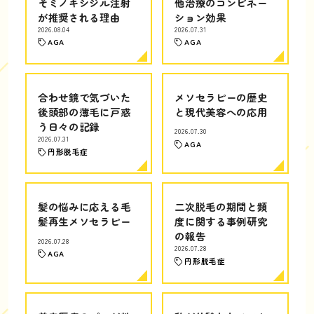
そミノキシジル注射
他治療のコンビネー
が推奨される理由
ション効果
2026.08.04
2026.07.31
AGA
AGA
合わせ鏡で気づいた
メソセラピーの歴史
後頭部の薄毛に戸惑
と現代美容への応用
う日々の記録
2026.07.30
2026.07.31
AGA
円形脱毛症
髪の悩みに応える毛
二次脱毛の期間と頻
髪再生メソセラピー
度に関する事例研究
の報告
2026.07.28
2026.07.28
AGA
円形脱毛症