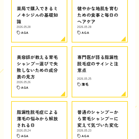
薬局で購入できるミ
健やかな地肌を育む
ノキシジルの基礎知
ための食事と毎日の
識
ヘアケア
2026.05.28
2026.05.28
AGA
AGA
美容師が教える育毛
専門医が語る脂漏性
シャンプー選びで失
脱毛症のサインと注
敗しないための成分
意点
表の見方
2026.05.25
2026.05.26
薄毛
AGA
脂漏性脱毛症による
普通のシャンプーか
薄毛の悩みから解放
ら育毛シャンプーに
される日
変えて気づいた変化
2026.05.24
2026.05.23
AGA
AGA