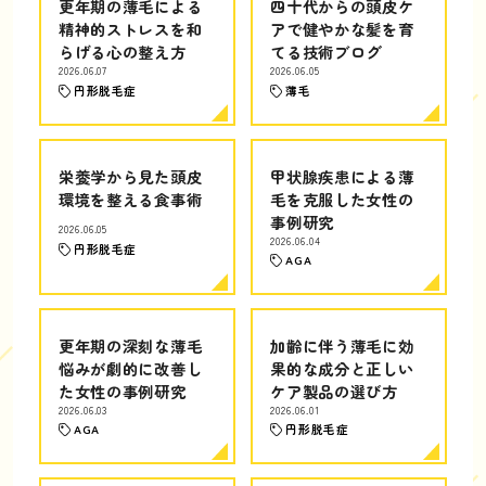
更年期の薄毛による
四十代からの頭皮ケ
精神的ストレスを和
アで健やかな髪を育
らげる心の整え方
てる技術ブログ
2026.06.07
2026.06.05
円形脱毛症
薄毛
栄養学から見た頭皮
甲状腺疾患による薄
環境を整える食事術
毛を克服した女性の
事例研究
2026.06.05
2026.06.04
円形脱毛症
AGA
更年期の深刻な薄毛
加齢に伴う薄毛に効
悩みが劇的に改善し
果的な成分と正しい
た女性の事例研究
ケア製品の選び方
2026.06.03
2026.06.01
AGA
円形脱毛症