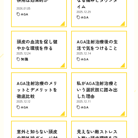
イム
2026.01.05
2025.12.29
AGA
AGA
頭皮の血流を促し健
AGA注射治療後の生
やかな環境を作る
活で気をつけること
2025.12.24
2025.12.14
知識
AGA
AGA注射治療のメリ
私がAGA注射治療と
ットとデメリットを
いう選択肢に踏み出
徹底比較
した理由
2025.12.12
2025.12.11
AGA
AGA
意外と知らない頭皮
見えない敵ストレス
の紫外線ダメージ対
と戦い頭皮環境を守