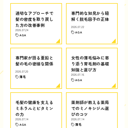
適切なアプローチで
専門的な知見から紐
髪の密度を取り戻し
解く脱毛因子の正体
た方の改善事例
2026.07.22
2026.07.24
AGA
AGA
専門家が語る亜鉛と
女性の薄毛悩みに寄
髪の毛の密接な関係
り添う育毛剤の基礎
知識と選び方
2026.07.20
2026.07.16
薄毛
AGA
毛髪の健康を支える
薬剤師が教える薬局
ミネラルとビタミン
でのミノキシジル選
の力
びのコツ
2026.07.14
2026.07.14
AGA
薄毛